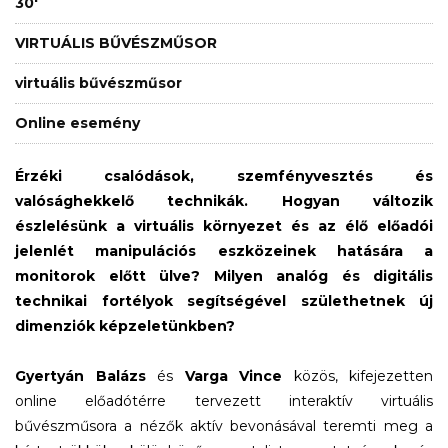
30'
VIRTUÁLIS BŰVÉSZMŰSOR
virtuális bűvészműsor
Online esemény
Érzéki csalódások, szemfényvesztés és
valósághekkelő technikák. Hogyan változik
észlelésünk a virtuális környezet és az élő előadói
jelenlét manipulációs eszközeinek hatására a
monitorok előtt ülve? Milyen analóg és digitális
technikai fortélyok segítségével születhetnek új
dimenziók képzeletünkben?
Gyertyán Balázs
és
Varga Vince
közös, kifejezetten
online előadótérre tervezett interaktív virtuális
bűvészműsora a nézők aktív bevonásával teremti meg a