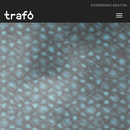
KÖZÉRDEKŰ ADATOK
Navi
váltá