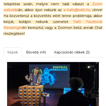
telepítése során, melyre nem talál választ a
Zoom
weboldal
án, akkor írjon nekünk az
e-trafo@trafo.hu
címre!
Ha közvetlenül a közvetítés előtt lenne problémája, akkor
kérjük, küldjön nekünk üzenetet
Trafó Facebook
Messenger
én keresztül, vagy a Zoomon belül, annak Chat
részlegében!
Képek
Bővebb infó
Kapcsolódó cikkek (3)