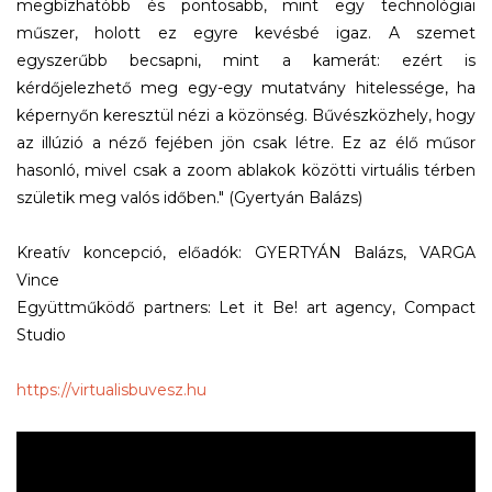
megbízhatóbb és pontosabb, mint egy technológiai
műszer, holott ez egyre kevésbé igaz. A szemet
egyszerűbb becsapni, mint a kamerát: ezért is
kérdőjelezhető meg egy-egy mutatvány hitelessége, ha
képernyőn keresztül nézi a közönség. Bűvészközhely, hogy
az illúzió a néző fejében jön csak létre. Ez az élő műsor
hasonló, mivel csak a zoom ablakok közötti virtuális térben
születik meg valós időben." (Gyertyán Balázs)
Kreatív koncepció, előadók: GYERTYÁN Balázs, VARGA
Vince
Együttműködő partners: Let it Be! art agency, Compact
Studio
https://virtualisbuvesz.hu