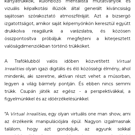
kártyatrükkök, különböző mentalista mutatványok és
vizuális képalkotási illúziók által generált kíváncsiság
sajátosan szórakoztató atmoszféráját. Azt a bizsergő
izgatottságot, amikor saját képernyőnkön keresztül együtt
drukkolva reagálunk a varázslatra, és közösen
összpontosítva próbáljuk megfejteni a kiterjesztett
valóságdimenziókban történő trükköket.
A Trafóklubból valós időben közvetített
Virtual
Irrealities
olyan igazi digitális és élő közösségi élmény, ahol
mindenki, aki szeretne, aktívan részt vehet a műsorban,
legyen a világ bármely pontján. És ebben nincs semmi
trükk. Csupán játék az egész - a perspektívákkal, a
figyelmünkkel és az időérzékelésünkkel.
"A
Virtual Irrealities
, egy olyan virtuális one man show, ami
az érzékeink manipulációjára épül. Nagyon izgalmasnak
találom, hogy azt gondoljuk, az agyunk sokkal