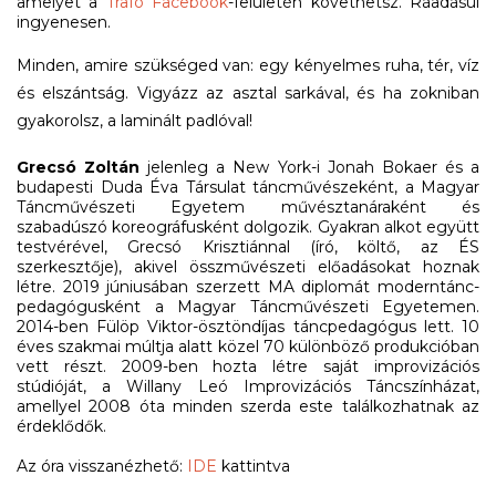
amelyet a
Trafó Facebook
-felületén követhetsz. Ráadásul
ingyenesen.
Minden, amire szükséged van: egy kényelmes ruha, tér, víz
és elszántság. Vigyázz az asztal sarkával, és ha zokniban
gyakorolsz, a laminált padlóval!
Grecsó Zoltán
jelenleg a New York-i Jonah Bokaer és a
budapesti Duda Éva Társulat táncművészeként, a Magyar
Táncművészeti Egyetem művésztanáraként és
szabadúszó koreográfusként dolgozik. Gyakran alkot együtt
testvérével, Grecsó Krisztiánnal (író, költő, az ÉS
szerkesztője), akivel összművészeti előadásokat hoznak
létre. 2019 júniusában szerzett MA diplomát moderntánc-
pedagógusként a Magyar Táncművészeti Egyetemen.
2014-ben Fülöp Viktor-ösztöndíjas táncpedagógus lett. 10
éves szakmai múltja alatt közel 70 különböző produkcióban
vett részt. 2009-ben hozta létre saját improvizációs
stúdióját, a Willany Leó Improvizációs Táncszínházat,
amellyel 2008 óta minden szerda este találkozhatnak az
érdeklődők.
Az óra visszanézhető:
IDE
kattintva