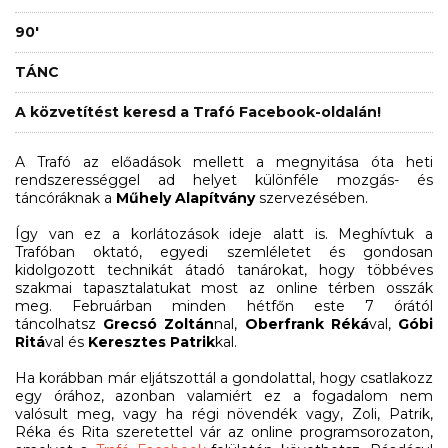
90'
TÁNC
A közvetítést keresd a Trafó Facebook-oldalán!
A Trafó az előadások mellett a megnyitása óta
heti
rendszerességgel ad helyet különféle mozgás- és
táncóráknak a
Műhely Alapítvány
szervezésében.
Így van ez a korlátozások ideje alatt is. Meghívtuk a
Trafóban oktató, egyedi szemléletet és gondosan
kidolgozott technikát átadó tanárokat, hogy többéves
szakmai tapasztalatukat most az online térben osszák
meg. Februárban minden hétfőn este 7 órától
táncolhatsz
Grecsó Zoltán
nal,
Oberfrank Réká
val,
Góbi
Ritá
val és
Keresztes Patrik
kal.
Ha korábban már eljátszottál a gondolattal, hogy csatlakozz
egy órához, azonban valamiért ez a fogadalom nem
valósult meg, vagy ha régi növendék vagy, Zoli, Patrik,
Réka és Rita szeretettel vár az online programsorozaton,