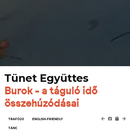
Tünet Együttes
Burok - a táguló idő
összehúzódásai
TRAFÓ20
ENGLISH-FRIENDLY
TÁNC