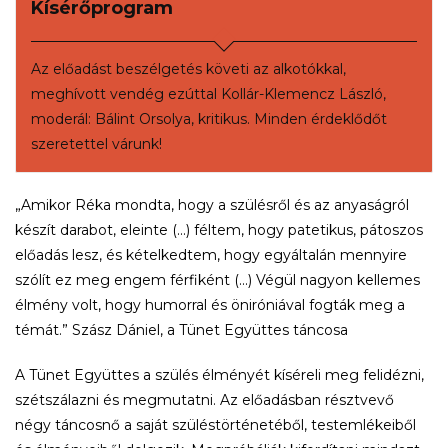
Kísérőprogram
Az előadást beszélgetés követi az alkotókkal,
meghívott vendég ezúttal Kollár-Klemencz László,
moderál: Bálint Orsolya, kritikus. Minden érdeklődőt
szeretettel várunk!
„Amikor Réka mondta, hogy a szülésről és az anyaságról
készít darabot, eleinte (...) féltem, hogy patetikus, pátoszos
előadás lesz, és kételkedtem, hogy egyáltalán mennyire
szólít ez meg engem férfiként (...) Végül nagyon kellemes
élmény volt, hogy humorral és öniróniával fogták meg a
témát.” Szász Dániel, a Tünet Együttes táncosa
A Tünet Együttes a szülés élményét kíséreli meg felidézni,
szétszálazni és megmutatni. Az előadásban résztvevő
négy táncosnő a saját szüléstörténetéből, testemlékeiből