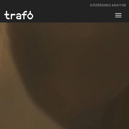
KÖZÉRDEKŰ ADATOK
Navi
váltá