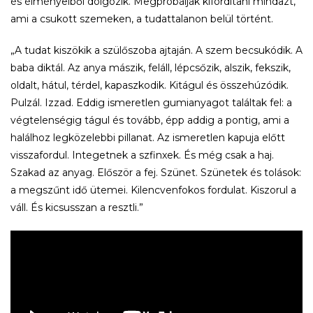
és élményeiből dolgozik. Megpróbálják kifordítani mindazt,
ami a csukott szemeken, a tudattalanon belül történt.
„A tudat kiszökik a szülőszoba ajtaján. A szem becsukódik. A
baba diktál. Az anya mászik, feláll, lépcsőzik, alszik, fekszik,
oldalt, hátul, térdel, kapaszkodik. Kitágul és összehúzódik.
Pulzál. Izzad. Eddig ismeretlen gumianyagot találtak fel: a
végtelenségig tágul és tovább, épp addig a pontig, ami a
halálhoz legközelebbi pillanat. Az ismeretlen kapuja előtt
visszafordul. Integetnek a szfinxek. És még csak a haj.
Szakad az anyag. Először a fej. Szünet. Szünetek és tolások:
a megszűnt idő ütemei. Kilencvenfokos fordulat. Kiszorul a
váll. És kicsusszan a resztli.”