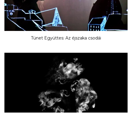
Tünet Együttes: Az éjszaka csodái
Tünet Együttes: A tünetegyüttes