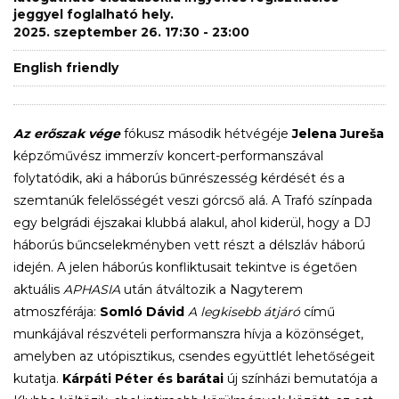
jeggyel foglalható hely.
2025. szeptember 26. 17:30 - 23:00
English friendly
Az erőszak vége
fókusz második hétvégéje
Jelena Jureša
képzőművész immerzív koncert-performanszával
folytatódik, aki a háborús bűnrészesség kérdését és a
szemtanúk felelősségét veszi górcső alá. A Trafó színpada
egy belgrádi éjszakai klubbá alakul, ahol kiderül, hogy a DJ
háborús bűncselekményben vett részt a délszláv háború
idején. A jelen háborús konfliktusait tekintve is égetően
aktuális
APHASIA
után átváltozik a Nagyterem
atmoszférája:
Somló Dávid
A legkisebb átjáró
című
munkájával részvételi performanszra hívja a közönséget,
amelyben az utópisztikus, csendes együttlét lehetőségeit
kutatja.
Kárpáti Péter és barátai
új színházi bemutatója a