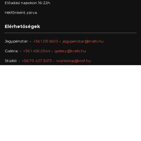
Előadási napokon 16-22h.
Hétfőnként zárva.
Elérhetőségek
Jegypénztár:
+36 1 215 1600
jegypenztar@trafo.hu
Galéria:
+36 1 456 2044
gallery@trafo.hu
Stúdió:
+36 70 427 3473
workshop@wsf.hu
Trafik Kávézó:
+36 70 576 8055
Iroda:
-
info@trafo.hu
Gazdasági osztály:
+36 1 456 2047
A Trafó Kortárs Művészetek Háza Nonprofit Kft. Budapest Főváros
Önkormányzata fenntartásában működik.