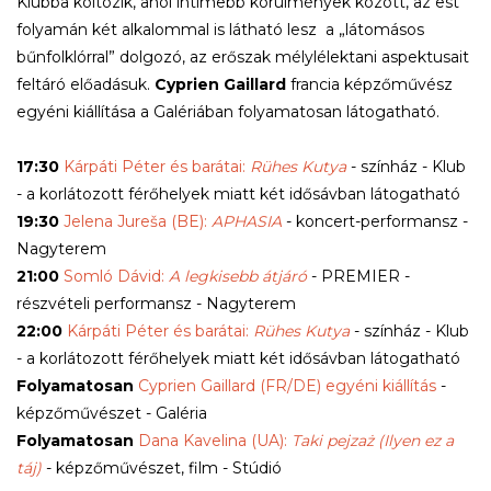
Klubba költözik, ahol intimebb körülmények között, az est
folyamán két alkalommal is látható lesz a „látomásos
bűnfolklórral” dolgozó, az erőszak mélylélektani aspektusait
feltáró előadásuk.
Cyprien Gaillard
francia képzőművész
egyéni kiállítása a Galériában folyamatosan látogatható.
17:30
Kárpáti Péter és barátai:
Rühes Kutya
- színház - Klub
- a korlátozott férőhelyek miatt két idősávban látogatható
19:30
Jelena Jureša (BE):
APHASIA
- koncert-performansz -
Nagyterem
21:00
Somló Dávid:
A legkisebb átjáró
- PREMIER -
részvételi performansz - Nagyterem
22:00
Kárpáti Péter és barátai:
Rühes Kutya
- színház - Klub
- a korlátozott férőhelyek miatt két idősávban látogatható
Folyamatosan
Cyprien Gaillard (FR/DE) egyéni kiállítás
-
képzőművészet - Galéria
Folyamatosan
Dana Kavelina (UA):
Taki pejzaż (Ilyen ez a
táj)
- képzőművészet, film - Stúdió