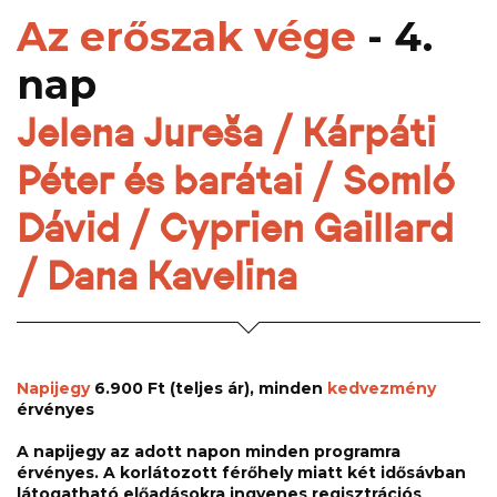
Az erőszak vége
- 4.
nap
Jelena Jureša / Kárpáti
Péter és barátai / Somló
Dávid / Cyprien Gaillard
/ Dana Kavelina
Napijegy
6.900 Ft (teljes ár), minden
kedvezmény
érvényes
A napijegy az adott napon minden programra
érvényes. A korlátozott férőhely miatt két idősávban
látogatható előadásokra ingyenes regisztrációs