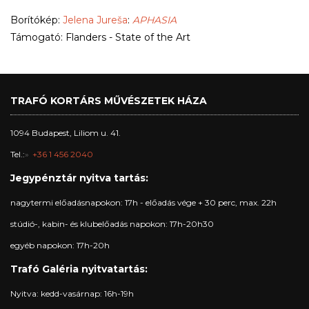
Borítókép:
Jelena Jureša
:
APHASIA
Támogató: Flanders - State of the Art
TRAFÓ KORTÁRS MŰVÉSZETEK HÁZA
1094 Budapest, Liliom u. 41.
Tel.:
+36 1 456 2040
Jegypénztár nyitva tartás:
nagytermi előadásnapokon: 17h - előadás vége + 30 perc, max. 22h
stúdió-, kabin- és klubelőadás napokon: 17h-20h30
egyéb napokon: 17h-20h
Trafó Galéria nyitvatartás:
Nyitva: kedd-vasárnap: 16h-19h