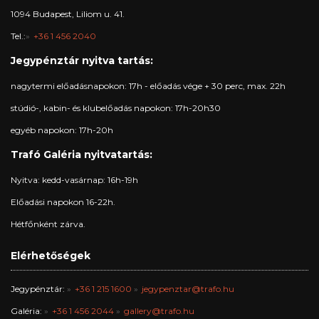
1094 Budapest, Liliom u. 41.
Tel.:
+36 1 456 2040
Jegypénztár nyitva tartás:
nagytermi előadásnapokon: 17h - előadás vége + 30 perc, max. 22h
stúdió-, kabin- és klubelőadás napokon: 17h-20h30
egyéb napokon: 17h-20h
Trafó Galéria nyitvatartás:
Nyitva: kedd-vasárnap: 16h-19h
Előadási napokon 16-22h.
Hétfőnként zárva.
Elérhetőségek
Jegypénztár:
+36 1 215 1600
jegypenztar@trafo.hu
Galéria:
+36 1 456 2044
gallery@trafo.hu