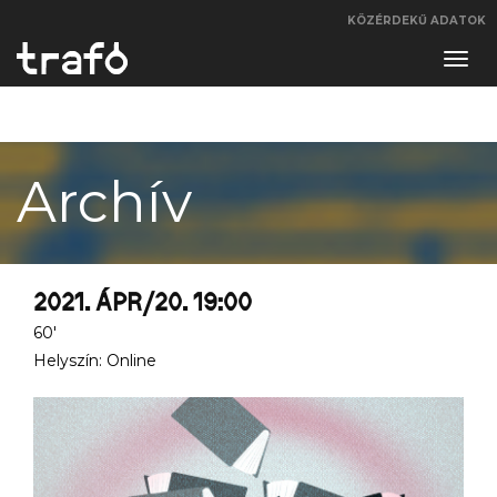
KÖZÉRDEKŰ ADATOK
Navi
váltá
Archív
2021. ÁPR/20. 19:00
60'
Helyszín: Online