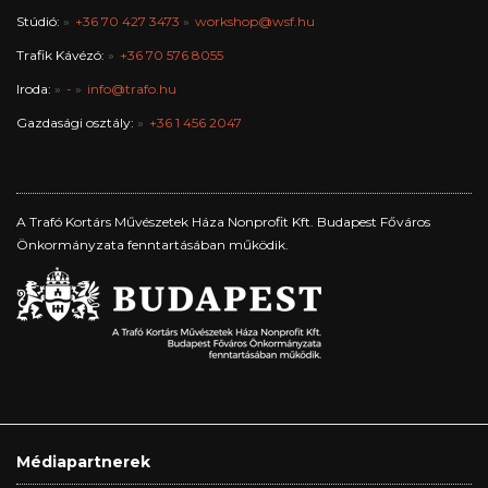
Stúdió:
+36 70 427 3473
workshop@wsf.hu
Trafik Kávézó:
+36 70 576 8055
Iroda:
-
info@trafo.hu
Gazdasági osztály:
+36 1 456 2047
A Trafó Kortárs Művészetek Háza Nonprofit Kft. Budapest Főváros
Önkormányzata fenntartásában működik.
Médiapartnerek