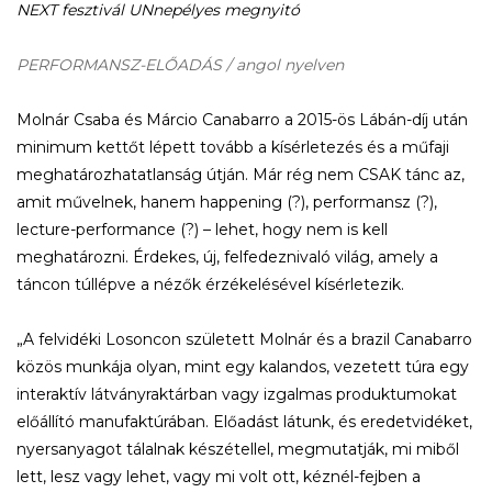
NEXT fesztivál UNnepélyes megnyitó
PERFORMANSZ-ELŐADÁS / angol nyelven
Molnár Csaba és Márcio Canabarro a 2015-ös Lábán-díj után
minimum kettőt lépett tovább a kísérletezés és a műfaji
meghatározhatatlanság útján. Már rég nem CSAK tánc az,
amit művelnek, hanem happening (?), performansz (?),
lecture-performance (?) – lehet, hogy nem is kell
meghatározni. Érdekes, új, felfedeznivaló világ, amely a
táncon túllépve a nézők érzékelésével kísérletezik.
„A felvidéki Losoncon született Molnár és a brazil Canabarro
közös munkája olyan, mint egy kalandos, vezetett túra egy
interaktív látványraktárban vagy izgalmas produktumokat
előállító manufaktúrában. Előadást látunk, és eredetvidéket,
nyersanyagot tálalnak készétellel, megmutatják, mi miből
lett, lesz vagy lehet, vagy mi volt ott, kéznél-fejben a