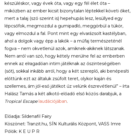
készüléskor, vagy évek óta, vagy egy fél élet óta –
miközben az ember kicsit bizonytalan léptekkel követi őket,
mert a talaj (szó szerint is) hepehupás lesz, lesüllyed egy
lépcsőfok, megmozdul a gumipadló, meggörbül a tükör,
vagy elmozdul a fal. Pont mint egy elvarázsolt kastélyban,
ahol a dolgok vagy épp a lakók – a műfaj természeténél
fogva – nem okvetlenül azok, amiknek-akiknek látszanak.
Nem arról van szó, hogy kétely merülne fel az emberben
ennek az elragadóan intim játéknak az őszinteségében
(sőt), sokkal inkább arról, hogy a két szereplő, aki benépesíti
előttünk ezt az általuk zsúfolt teret, olykor kaján és
szellemes, ám jól-eső játékot űz velünk észrevétlenül” – írta
Halász Tamás a két alkotó-előadó első közös darabjuk, a
Tropical Escape
laudációjában
.
Előadja: Sildenafil Fairy
​Köszönet: Tranzit.hu, SÍN Kulturális Központ, VASS Imre
​Pólók: K E U P R