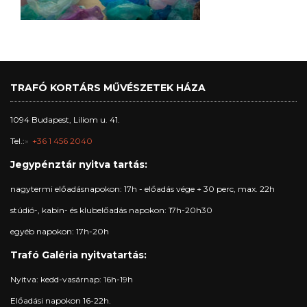
TRAFÓ KORTÁRS MŰVÉSZETEK HÁZA
1094 Budapest, Liliom u. 41.
Tel.:
+36 1 456 2040
Jegypénztár nyitva tartás:
nagytermi előadásnapokon: 17h - előadás vége + 30 perc, max. 22h
stúdió-, kabin- és klubelőadás napokon: 17h-20h30
egyéb napokon: 17h-20h
Trafó Galéria nyitvatartás:
Nyitva: kedd-vasárnap: 16h-19h
Előadási napokon 16-22h.