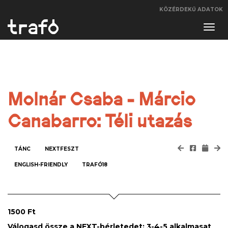
KÖZÉRDEKŰ ADATOK
Navi
váltá
Molnár Csaba - Márcio
Canabarro: Téli utazás
TÁNC
NEXTFESZT
ENGLISH-FRIENDLY
TRAFÓ18
1500 Ft
Válogasd össze a NEXT-bérletedet: 3-4-5 alkalmasat