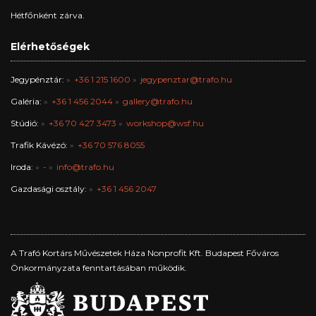
Hétfőnként zárva.
Elérhetőségek
Jegypénztár:
+36 1 215 1600
jegypenztar@trafo.hu
Galéria:
+36 1 456 2044
gallery@trafo.hu
Stúdió:
+36 70 427 3473
workshop@wsf.hu
Trafik Kávézó:
+36 70 576 8055
Iroda:
-
info@trafo.hu
Gazdasági osztály:
+36 1 456 2047
A Trafó Kortárs Művészetek Háza Nonprofit Kft. Budapest Főváros
Önkormányzata fenntartásában működik.