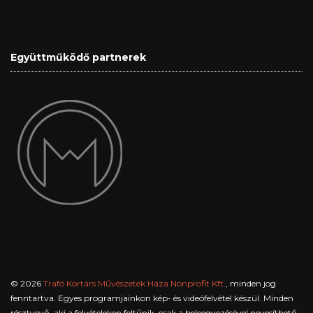
Együttműködő partnerek
© 2026
Trafó Kortárs Művészetek Háza Nonprofit Kft.
, minden jog
fenntartva. Egyes programjainkon kép- és videófelvétel készül. Minden
résztvevő, aki a felvételeken feltűnik, csak a beleegyezésével nevesíthető,