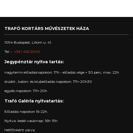
TRAFÓ KORTÁRS MŰVÉSZETEK HÁZA
1094 Budapest, Liliom u. 41.
Tel.:
+36 1 456 2040
Jegypénztár nyitva tartás:
nagytermi előadásnapokon: 17h - előadás vége + 30 perc, max. 22h
stúdió-, kabin- és klubelőadás napokon: 17h-20h30
egyéb napokon: 17h-20h
Trafó Galéria nyitvatartás:
Előadási napokon 16-22h.
Nyitva: kedd-vasárnap: 16h-19h
Hétfőnként zárva.