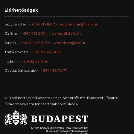
Elérhetőségek
Jegypénztár:
+36 1 215 1600
jegypenztar@trafo.hu
Galéria:
+36 1 456 2044
gallery@trafo.hu
Stúdió:
+36 70 427 3473
workshop@wsf.hu
Trafik Kávézó:
+36 70 576 8055
Iroda:
-
info@trafo.hu
Gazdasági osztály:
+36 1 456 2047
A Trafó Kortárs Művészetek Háza Nonprofit Kft. Budapest Főváros
Önkormányzata fenntartásában működik.