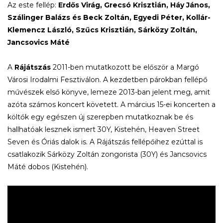
Az este fellép:
Erdős Virág, Grecsó Krisztián, Háy János,
Szálinger Balázs és Beck Zoltán, Egyedi Péter, Kollár-
Klemencz László, Szűcs Krisztián, Sárközy Zoltán,
Jancsovics Máté
A
Rájátszás
2011-ben mutatkozott be először a Margó
Városi Irodalmi Fesztiválon. A kezdetben párokban fellépő
művészek első könyve, lemeze 2013-ban jelent meg, amit
azóta számos koncert követett. A március 15-ei koncerten a
költők egy egészen új szerepben mutatkoznak be és
hallhatóak lesznek ismert 30Y, Kistehén, Heaven Street
Seven és Óriás dalok is. A Rájátszás fellépőihez ezúttal is
csatlakozik Sárközy Zoltán zongorista (30Y) és Jancsovics
Máté dobos (Kistehén).