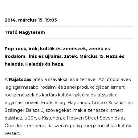
2014. március 15. 19:05
Trafó Nagyterem
Pop-rock, írók, költők és zenészek, zenék és
irodalom. Írás és újraírás. Játék. Március 15. Haza és
haladás. Haladás és haza.
A
Rájátszás
játék a szavakkal és a zenével. Az utóbbi évek
legizgalmasabb irodalmi és zenei produkciójában ismert
rockzenészek és kortárs költők írják újra és játsszák el
egymás műveit. Erdős Virág, Háy János, Grecsó Krisztián és
Szálinger Balázs új szövegeket írnak a zenészek ismert
dalaihoz, a 30Y, a Kistehén, a Heaven Street Seven és az
Óriás frontemberei, dalszerzői pedig megzenésítik a költők
verseit.