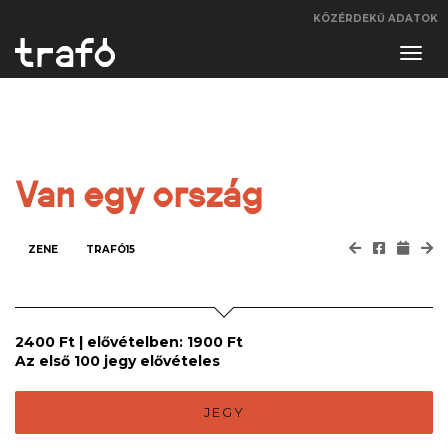
KÖZÉRDEKŰ ADATOK
Navi
váltá
Van egy ország
ZENE
TRAFÓ15
2400 Ft | elővételben: 1900 Ft
Az első 100 jegy elővételes
JEGY