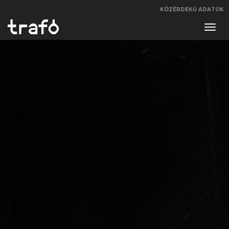
KÖZÉRDEKŰ ADATOK
Navi
váltá