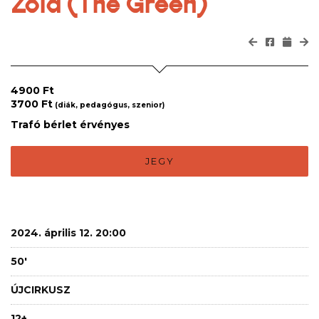
Zöld (The Green)
4900 Ft
3700 Ft
(diák, pedagógus, szenior)
Trafó bérlet érvényes
JEGY
2024. április 12. 20:00
50'
ÚJCIRKUSZ
12+