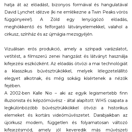
hatja át az előadást, bizonyos formáival és hangulatával
David Lynchet idézve (ki ne emlékezne a Twin Peaks vörös
függönyeire!). A Zöld egy lenyűgöző előadás,
meghökkentő és felforgató látványelemekkel, valahol a
cirkusz, színház és az újmágia mezsgyéjén.
Vizuálisan erős produkció, amely a színpadi varázslatot,
vetítést, a filmszerű zenei hangzást és látványt használja
kifejezési eszközként. Az előadás ötvözi a mai technológiát
a klasszikus bűvésztrükökkel, melyek lélegzetelállító
elegyet alkotnak, és még sokáig kísértenek a nézők
fejében.
A 2002-ben Kalle Nio – aki az egyik legismertebb finn
illuzionista és képzőművész - által alapított WHS csapata a
legkülönbözőbb bűvésztrükkökkel ötvözi a historikus
elemeket és kortárs videóművészetet. Darabjaikban az
újcirkusz modern, független és folyamatosan változó
kifejezésmód, amely jól keveredik más művészeti