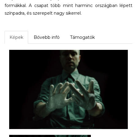
formákkal. A csapat több mint harminc országban lépett
színpadra, és szerepelt nagy sikerrel.
Képek
Bővebb infó
Támogatók