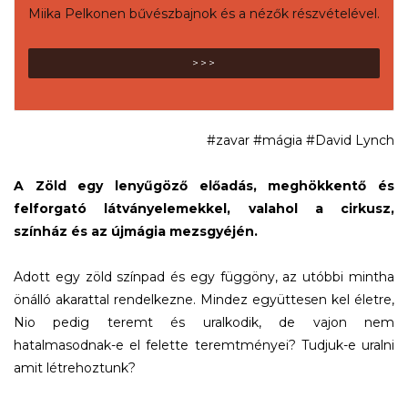
Miika Pelkonen bűvészbajnok és a nézők részvételével.
>>>
#zavar #mágia #David Lynch
A Zöld egy lenyűgöző előadás, meghökkentő és
felforgató látványelemekkel, valahol a cirkusz,
színház és az újmágia mezsgyéjén.
Adott egy zöld színpad és egy függöny, az utóbbi mintha
önálló akarattal rendelkezne. Mindez együttesen kel életre,
Nio pedig teremt és uralkodik, de vajon nem
hatalmasodnak-e el felette teremtményei? Tudjuk-e uralni
amit létrehoztunk?