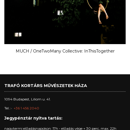
MUCH / OneTwoMany Collective: InThisTogether
TRAFÓ KORTÁRS MŰVÉSZETEK HÁZA
1094 Budapest, Liliom u. 41.
Tel.:
+36 1 456 2040
Jegypénztár nyitva tartás:
nagytermi előadásnapokon: 17h - előadás vége + 30 perc, max. 22h