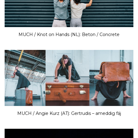
MUCH / Knot on Hands (NL): Beton / Concrete
MUCH / Angie Kurz (AT): Gertrudis – ameddig fáj