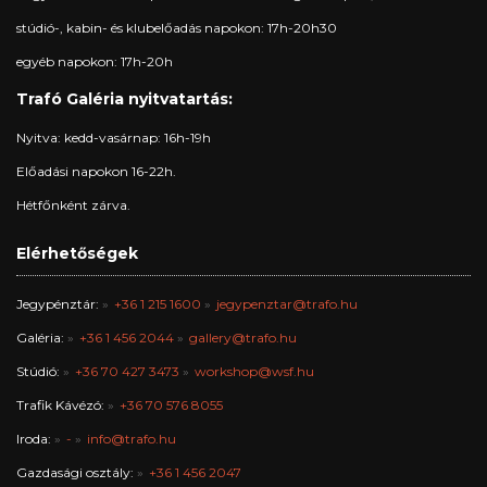
stúdió-, kabin- és klubelőadás napokon: 17h-20h30
egyéb napokon: 17h-20h
Trafó Galéria nyitvatartás:
Nyitva: kedd-vasárnap: 16h-19h
Előadási napokon 16-22h.
Hétfőnként zárva.
Elérhetőségek
Jegypénztár:
+36 1 215 1600
jegypenztar@trafo.hu
Galéria:
+36 1 456 2044
gallery@trafo.hu
Stúdió:
+36 70 427 3473
workshop@wsf.hu
Trafik Kávézó:
+36 70 576 8055
Iroda:
-
info@trafo.hu
Gazdasági osztály:
+36 1 456 2047