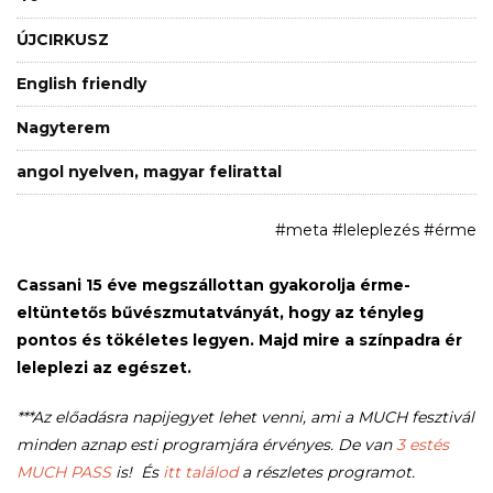
ÚJCIRKUSZ
English friendly
Nagyterem
angol nyelven, magyar felirattal
#meta #leleplezés #érme
Cassani 15 éve megszállottan gyakorolja érme-
eltüntetős bűvészmutatványát, hogy az tényleg
pontos és tökéletes legyen. Majd mire a színpadra ér
leleplezi az egészet.
***Az előadásra napijegyet lehet venni, ami a MUCH fesztivál
minden aznap esti programjára érvényes. De van
3 estés
MUCH PASS
is! És
itt találod
a részletes programot.