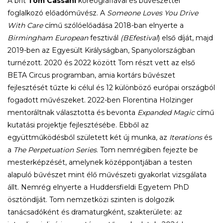
A brit
Tom Cassani
koreográfiával és bűvészettel
foglalkozó előadóművész. A
Someone Loves You Drive
With Care
című szólóelőadása 2018-ban elnyerte a
Birmingham European
fesztivál
(BEfestival
) első díját, majd
2019-ben az Egyesült Királyságban, Spanyolországban
turnézott. 2020 és 2022 között Tom részt vett az első
BETA Circus programban, amia kortárs bűvészet
fejlesztését tűzte ki célul és 12 különböző európai országból
fogadott művészeket. 2022-ben Florentina Holzinger
mentoráltnak választotta és bevonta
Expanded Magic
című
kutatási projektje fejlesztésébe. Ebből az
együttműködésből született két új munka, az
Iterations
és
a
The Perpetuation Series
. Tom nemrégiben fejezte be
mesterképzését, amelynek középpontjában a testen
alapuló bűvészet mint élő művészeti gyakorlat vizsgálata
állt. Nemrég elnyerte a Huddersfieldi Egyetem PhD
ösztöndíját. Tom nemzetközi szinten is dolgozik
tanácsadóként és dramaturgként, szakterülete: az