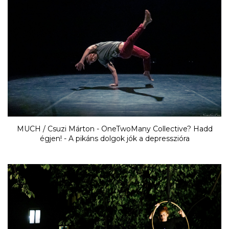
MUCH / Csuzi Márton - OneTwoMany Collective? Hadd
égjen! - A pikáns dolgok jók a depresszióra