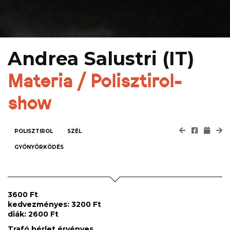
Andrea Salustri (IT)
Materia / Polisztirol-
show
POLISZTIROL
SZÉL
GYÖNYÖRKÖDÉS
3600 Ft
kedvezményes: 3200 Ft
diák: 2600 Ft
Trafó bérlet érvényes