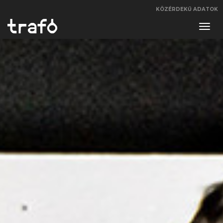
KÖZÉRDEKŰ ADATOK
Navi
váltá