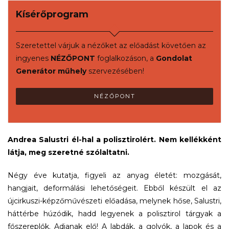
Kísérőprogram
Szeretettel várjuk a nézőket az előadást követően az
ingyenes
NÉZŐPONT
foglalkozáson, a
Gondolat
Generátor műhely
szervezésében!
NÉZŐPONT
Andrea Salustri él-hal a polisztirolért. Nem kellékként
látja, meg szeretné szólaltatni.
Négy éve kutatja, figyeli az anyag életét: mozgását,
hangjait, deformálási lehetőségeit. Ebből készült el az
újcirkuszi-képzőművészeti előadása, melynek hőse, Salustri,
háttérbe húzódik, hadd legyenek a polisztirol tárgyak a
főszereplők. Adjanak elő! A labdák, a golyók, a lapok és a