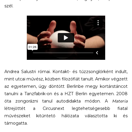
szél.
Andrea Salustri római. Kontakt- és tűzzsonglőrként indult,
mint utcai művész, közben filozófiát tanult. Amikor végzett
az egyetemen, úgy döntött Berlinbe megy kortárstáncot
tanulni a Tanzfabrik-on és a HZT Berlin egyetemen. 2008
óta zongorázni tanul autodidakta módon. A
Materia
létrejöttét a Circusnext legtehetségesebb fiatal
művészeket kitűntető hálózata választotta ki és
támogatta.