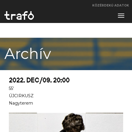
KÖZÉRDEKŰ ADATOK
Navi
váltá
Archív
2022. DEC/09. 20:00
55'
ÚJCIRKUSZ
Nagyterem