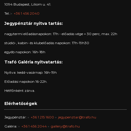
1094 Budapest, Liliom u. 41.
Tel.:
+36 1 456 2040
Jegypénztár nyitva tartás:
nagytermi előadásnapokon: 17h - előadás vége + 30 perc, max. 22h
stúdió-, kabin- és klubelőadás napokon: 17h-19h30
egyéb napokon: 16h-18h
Trafó Galéria nyitvatartás:
Nyitva: kedd-vasárnap: 16h-19h
Előadási napokon 16-22h.
Hétfőnként zárva.
Elérhetőségek
Jegypénztár:
+36 1 215 1600
jegypenztar@trafo.hu
Galéria:
+36 1 456 2044
gallery@trafo.hu