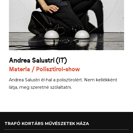
Andrea Salustri (IT)
Materia / Polisztirol-show
Andrea Salustri él-hal a polisztirolért. Nem kellékként
látja, meg szeretné szólaltatni.
TRAFÓ KORTÁRS MŰVÉSZETEK HÁZA