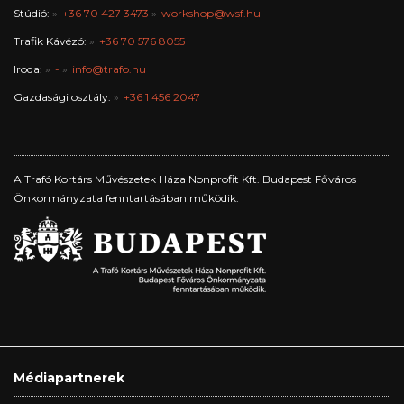
Stúdió:
+36 70 427 3473
workshop@wsf.hu
Trafik Kávézó:
+36 70 576 8055
Iroda:
-
info@trafo.hu
Gazdasági osztály:
+36 1 456 2047
A Trafó Kortárs Művészetek Háza Nonprofit Kft. Budapest Főváros
Önkormányzata fenntartásában működik.
Médiapartnerek