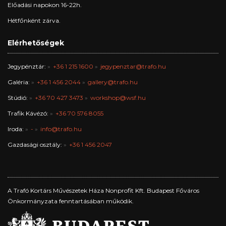
Előadási napokon 16-22h.
Hétfőnként zárva.
Elérhetőségek
Jegypénztár:
+36 1 215 1600
jegypenztar@trafo.hu
Galéria:
+36 1 456 2044
gallery@trafo.hu
Stúdió:
+36 70 427 3473
workshop@wsf.hu
Trafik Kávézó:
+36 70 576 8055
Iroda:
-
info@trafo.hu
Gazdasági osztály:
+36 1 456 2047
A Trafó Kortárs Művészetek Háza Nonprofit Kft. Budapest Főváros
Önkormányzata fenntartásában működik.