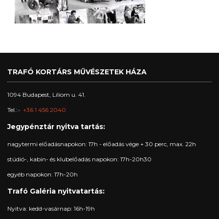
TRAFÓ KORTÁRS MŰVÉSZETEK HÁZA
1094 Budapest, Liliom u. 41.
Tel.:
+36 1 456 2040
Jegypénztár nyitva tartás:
nagytermi előadásnapokon: 17h - előadás vége + 30 perc, max. 22h
stúdió-, kabin- és klubelőadás napokon: 17h-20h30
egyéb napokon: 17h-20h
Trafó Galéria nyitvatartás:
Nyitva: kedd-vasárnap: 16h-19h