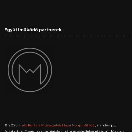
Együttműködő partnerek
© 2026
Trafó Kortárs Művészetek Háza Nonprofit Kft.
, minden jog
fenntartva. Egyes programjainkon kép- és videófelvétel készül. Minden