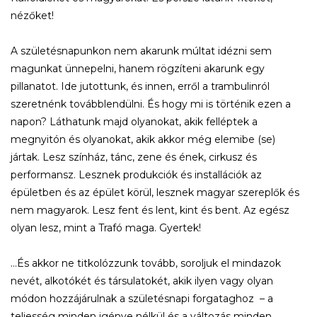
nézőket!
A születésnapunkon nem akarunk múltat idézni sem
magunkat ünnepelni, hanem rögzíteni akarunk egy
pillanatot. Ide jutottunk, és innen, erről a trambulinról
szeretnénk továbblendülni. És hogy mi is történik ezen a
napon? Láthatunk majd olyanokat, akik felléptek a
megnyitón és olyanokat, akik akkor még elemibe (se)
jártak. Lesz színház, tánc, zene és ének, cirkusz és
performansz. Lesznek produkciók és installációk az
épületben és az épület körül, lesznek magyar szereplők és
nem magyarok. Lesz fent és lent, kint és bent. Az egész
olyan lesz, mint a Trafó maga. Gyertek!
…És akkor ne titkolózzunk tovább, soroljuk el mindazok
nevét, alkotókét és társulatokét, akik ilyen vagy olyan
módon hozzájárulnak a születésnapi forgataghoz – a
teljesség minden igénye nélkül és a változás minden