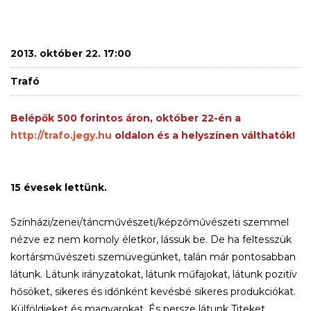
2013. október 22. 17:00
Trafó
Belépők 500 forintos áron, október 22-én a
http://trafo.jegy.hu
oldalon és a helyszínen válthatók!
15 évesek lettünk.
Színházi/zenei/táncművészeti/képzőművészeti szemmel
nézve ez nem komoly életkor, lássuk be. De ha feltesszük
kortársművészeti szemüvegünket, talán már pontosabban
látunk. Látunk irányzatokat, látunk műfajokat, látunk pozitív
hősöket, sikeres és időnként kevésbé sikeres produkciókat.
Külföldieket és magyarokat. És persze látunk Titeket,