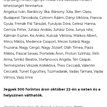
lehetőségét fenntartva:
Angelus Iván, Bardóczy Ilka, Bársony Júlia, Ben Glass,
Budapest Tánciskola, Czitrom Ádám, Dányi Viktória, Francia
Gyula, Frenák Pál Társulat, Furulyás Dóra, Gelesz Hanna,
Gemza Péter, Juhász András, Juhász Dóra, Junya Ishii,
Kálmán Eszter, Kis Anikó, Kulcsár Viktória, Márkos Albert,
Mécs Miklós, Medence Csoport, Mezei Szilárd, Nagy
Fruzsina, Nagy Gergő, Nagy József, Oláh Tímea, Paizs
Miklós, Pascal Seixas, Porteleki Áron, Proton Színház, Réti
Anna, Simkó Beatrix, Stefanovics Angéla, Téri Gáspár,
Természetes Vészek Kollektíva, Theo Ceccaldi, Valentin
Ceccaldi, Tünet Együttes, Tűzmadarak, Vadas Tamara, Vajdai
Vilmos, Vass Imre
Jegyek 500 forintos áron október 22-én a neten és a
helyszínen válthatók.