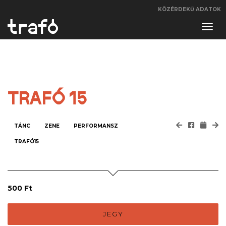
KÖZÉRDEKŰ ADATOK
Navi
váltá
TRAFÓ 15
TÁNC
ZENE
PERFORMANSZ
TRAFÓ15
500 Ft
JEGY