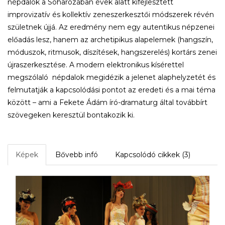
népdalok a Soharózában évek alatt kifejlesztett
improvizatív és kollektív zeneszerkesztői módszerek révén
születnek újjá. Az eredmény nem egy autentikus népzenei
előadás lesz, hanem az archetipikus alapelemek (hangszín,
móduszok, ritmusok, díszítések, hangszerelés) kortárs zenei
újraszerkesztése. A modern elektronikus kísérettel
megszólaló népdalok megidézik a jelenet alaphelyzetét és
felmutatják a kapcsolódási pontot az eredeti és a mai téma
között – ami a Fekete Ádám író-dramaturg által továbbírt
szövegeken keresztül bontakozik ki.
Képek
Bővebb infó
Kapcsolódó cikkek (3)