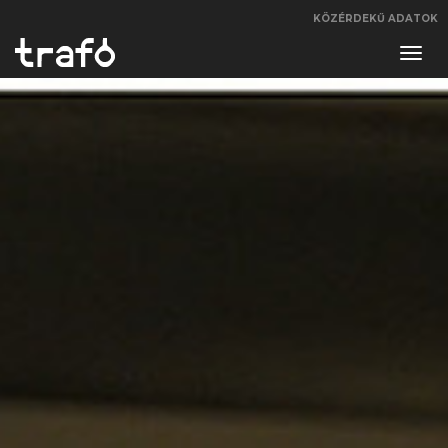
KÖZÉRDEKŰ ADATOK
Navi
váltá