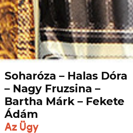
Soharóza – Halas Dóra
– Nagy Fruzsina –
Bartha Márk – Fekete
Ádám
Az Ügy