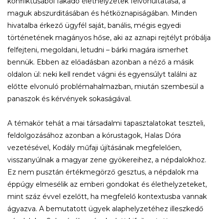
konfliktusából fakadó élethelyzetek felvonultatása, a
maguk abszurditásában és hétköznapiságában. Minden
hivatalba érkező ügyfél saját, banális, mégis egyedi
történetének magányos hőse, aki az aznapi rejtélyt próbálja
felfejteni, megoldani, letudni – bárki magára ismerhet
bennük. Ebben az előadásban azonban a néző a másik
oldalon ül: neki kell rendet vágni és egyensúlyt találni az
előtte elvonuló problémahalmazban, miután szembesül a
panaszok és kérvények sokaságával.
A témakör tehát a mai társadalmi tapasztalatokat teszteli,
feldolgozásához azonban a kórustagok, Halas Dóra
vezetésével, Kodály műfaji újításának megfelelően,
visszanyúlnak a magyar zene gyökereihez, a népdalokhoz.
Ez nem pusztán értékmegörző gesztus, a népdalok ma
éppúgy elmesélik az emberi gondokat és élethelyzeteket,
mint száz évvel ezelőtt, ha megfelelő kontextusba vannak
ágyazva. A bemutatott ügyek alaphelyzetéhez illeszkedő