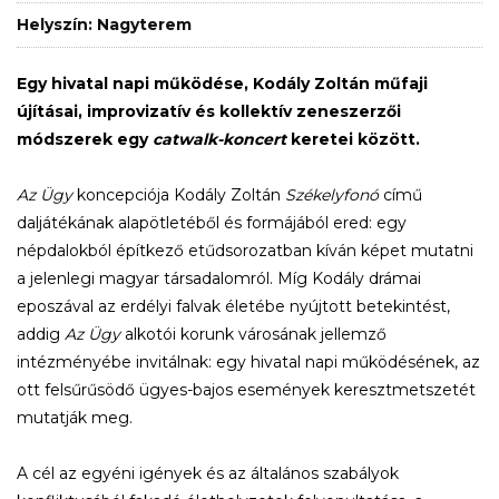
Helyszín: Nagyterem
Egy hivatal napi működése, Kodály Zoltán műfaji
újításai, improvizatív és kollektív zeneszerzői
módszerek egy
catwalk-koncert
keretei között.
Az Ügy
koncepciója Kodály Zoltán
Székelyfonó
című
daljátékának alapötletéből és formájából ered: egy
népdalokból építkező etűdsorozatban kíván képet mutatni
a jelenlegi magyar társadalomról. Míg Kodály drámai
eposzával az erdélyi falvak életébe nyújtott betekintést,
addig
Az Ügy
alkotói korunk városának jellemző
intézményébe invitálnak: egy hivatal napi működésének, az
ott felsűrűsödő ügyes-bajos események keresztmetszetét
mutatják meg.
A cél az egyéni igények és az általános szabályok