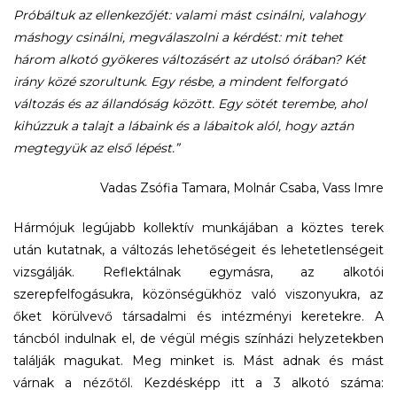
Próbáltuk az ellenkezőjét: valami mást csinálni, valahogy
máshogy csinálni, megválaszolni a kérdést: mit tehet
három alkotó gyökeres változásért az utolsó órában? Két
irány közé szorultunk. Egy résbe, a mindent felforgató
változás és az állandóság között. Egy sötét terembe, ahol
kihúzzuk a talajt a lábaink és a lábaitok alól, hogy aztán
megtegyük az első lépést.”
Vadas Zsófia Tamara, Molnár Csaba, Vass Imre
Hármójuk legújabb kollektív munkájában a köztes terek
után kutatnak, a változás lehetőségeit és lehetetlenségeit
vizsgálják. Reflektálnak egymásra, az alkotói
szerepfelfogásukra, közönségükhöz való viszonyukra, az
őket körülvevő társadalmi és intézményi keretekre. A
táncból indulnak el, de végül mégis színházi helyzetekben
találják magukat. Meg minket is. Mást adnak és mást
várnak a nézőtől. Kezdésképp itt a 3 alkotó száma: