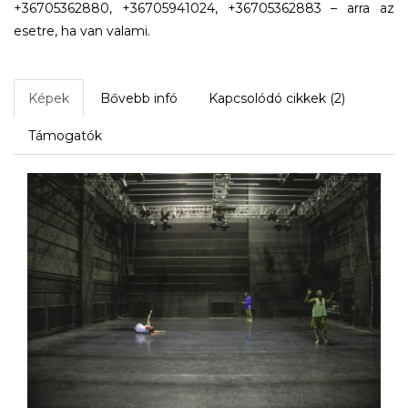
+36705362880, +36705941024, +36705362883 – arra az
esetre, ha van valami.
Képek
Bővebb infó
Kapcsolódó cikkek (2)
Támogatók