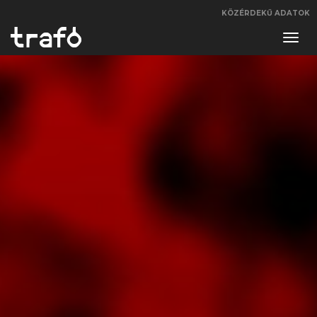
KÖZÉRDEKŰ ADATOK
Navi
váltá