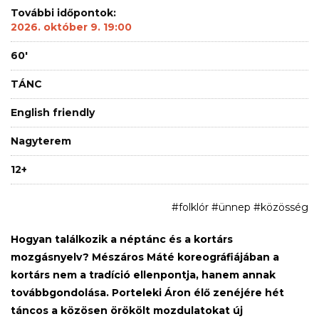
További időpontok:
2026. október 9. 19:00
60'
TÁNC
English friendly
Nagyterem
12+
#folklór #ünnep #közösség
Hogyan találkozik a néptánc és a kortárs
mozgásnyelv? Mészáros Máté koreográfiájában a
kortárs nem a tradíció ellenpontja, hanem annak
továbbgondolása. Porteleki Áron élő zenéjére hét
táncos a közösen örökölt mozdulatokat új