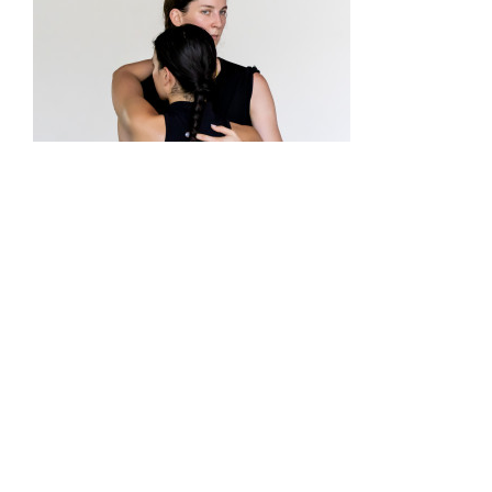
TRAFÓ KORTÁRS MŰVÉSZETEK HÁZA
1094 Budapest, Liliom u. 41.