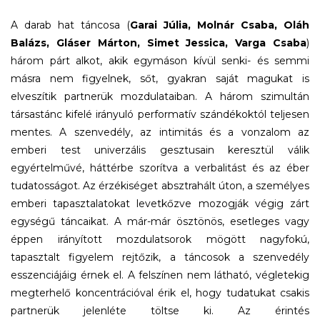
A darab hat táncosa (
Garai Júlia, Molnár Csaba, Oláh
Balázs, Gláser Márton, Simet Jessica, Varga Csaba
)
három párt alkot, akik egymáson kívül senki- és semmi
másra nem figyelnek, sőt, gyakran saját magukat is
elveszítik partnerük mozdulataiban. A három szimultán
társastánc kifelé irányuló performatív szándékoktól teljesen
mentes. A szenvedély, az intimitás és a vonzalom az
emberi test univerzális gesztusain keresztül válik
egyértelművé, háttérbe szorítva a verbalitást és az éber
tudatosságot. Az érzékiséget absztrahált úton, a személyes
emberi tapasztalatokat levetkőzve mozogják végig zárt
egységű táncaikat. A már-már ösztönös, esetleges vagy
éppen irányított mozdulatsorok mögött nagyfokú,
tapasztalt figyelem rejtőzik, a táncosok a szenvedély
esszenciájáig érnek el. A felszínen nem látható, végletekig
megterhelő koncentrációval érik el, hogy tudatukat csakis
partnerük jelenléte töltse ki. Az érintés