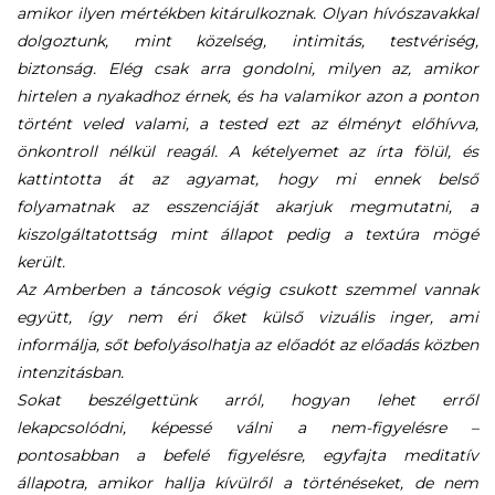
amikor ilyen mértékben kitárulkoznak. Olyan hívószavakkal
dolgoztunk, mint közelség, intimitás, testvériség,
biztonság. Elég csak arra gondolni, milyen az, amikor
hirtelen a nyakadhoz érnek, és ha valamikor azon a ponton
történt veled valami, a tested ezt az élményt előhívva,
önkontroll nélkül reagál. A kételyemet az írta fölül, és
kattintotta át az agyamat, hogy mi ennek belső
folyamatnak az esszenciáját akarjuk megmutatni, a
kiszolgáltatottság mint állapot pedig a textúra mögé
került.
Az Amberben a táncosok végig csukott szemmel vannak
együtt, így nem éri őket külső vizuális inger, ami
informálja, sőt befolyásolhatja az előadót az előadás közben
intenzitásban.
Sokat beszélgettünk arról, hogyan lehet erről
lekapcsolódni, képessé válni a nem-figyelésre –
pontosabban a befelé figyelésre, egyfajta meditatív
állapotra, amikor hallja kívülről a történéseket, de nem