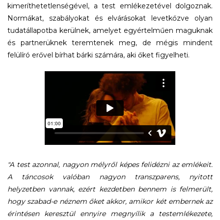
kimeríthetetlenségével, a test emlékezetével dolgoznak.
Normákat, szabályokat és elvárásokat levetkőzve olyan
tudatállapotba kerülnek, amelyet egyértelműen maguknak
és partnerüknek teremtenek meg, de mégis mindent
felülíró erővel bírhat bárki számára, aki őket figyelheti.
"A test azonnal, nagyon mélyről képes felidézni az emlékeit.
A táncosok valóban nagyon transzparens, nyitott
helyzetben vannak, ezért kezdetben bennem is felmerült,
hogy szabad-e néznem őket akkor, amikor két embernek az
érintésen keresztül ennyire megnyílik a testemlékezete,