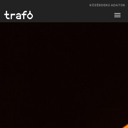
KÖZÉRDEKŰ ADATOK
Navi
váltá