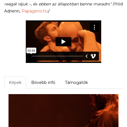
reagál rájuk –, és ebben az állapotban benne maradni."
/Hód
Adrienn,
Papageno.hu
/
Képek
Bővebb infó
Támogatók