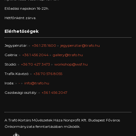
Előadási napokon 16-22h.
Hétfőnként zárva.
Elérhetőségek
Jegypénztár:
+36 1 215 1600
jegypenztar@trafo.hu
Galéria:
+36 1 456 2044
gallery@trafo.hu
Stúdió:
+36 70 427 3473
workshop@wsf.hu
Trafik Kávézó:
+36 70 576 8055
Iroda:
-
info@trafo.hu
Gazdasági osztály:
+36 1 456 2047
A Trafó Kortárs Művészetek Háza Nonprofit Kft. Budapest Főváros
Önkormányzata fenntartásában működik.