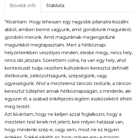
Bővebb infó
Stáblista
"Kívántam. Hogy lehessen egy nagyobb pillanatra kiszállni
abból, amiben benne vagyunk, amit gondolunk magunkról,
gondolni merünk. Amit magunknak megengedünk
magunkból megtapasztalni. Mert a hétköznapi
helyzeteinkben veszélyes minden, élesbe megy, nincs hely,
nincs idő játszani. Szerettem volna, ha van egy hely, ahol
kontextusát tudja veszíteni kultúránkon keresztül definiált
életkorunk, zárkózottságunk, szépségünk, vagy
ügyességünk. Ahol a meztelenül táncoló testünk, a táncon
keresztül túlléphet annak hétköznapiságán, s mindenki, aki
egyszer él, a szabad önkifejezés legitim eszközeként élheti
meg testét.
Azt kívántam, hogy ne kelljen azzal foglalkozni, hogy a
meztelen test kinek mit jelent, kire milyen hatással van,
hogy mindenki szép-e, vagy sem, most ne ez legyen
érdekes. Sokkal inkább az, hogy milyen egy autonóm