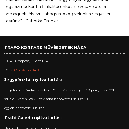
organizmusként a fizikalitásunkban elveszve átélni
önmagunk, élvezni, ahogy mozog velünk az egyszeri
testünk." - Cuhorka Emese
TRAFÓ KORTÁRS MŰVÉSZETEK HÁZA
1094 Budapest, Liliom u. 41.
Tel.:
+36 1 456 2040
Jegypénztár nyitva tartás:
nagytermi előadásnapokon: 17h - előadás vége + 30 perc, max. 22h
stúdió-, kabin- és klubelőadás napokon: 17h-19h30
egyéb napokon: 16h-18h
Trafó Galéria nyitvatartás:
Nyitva: kedd-vasárnap: 16h-19h