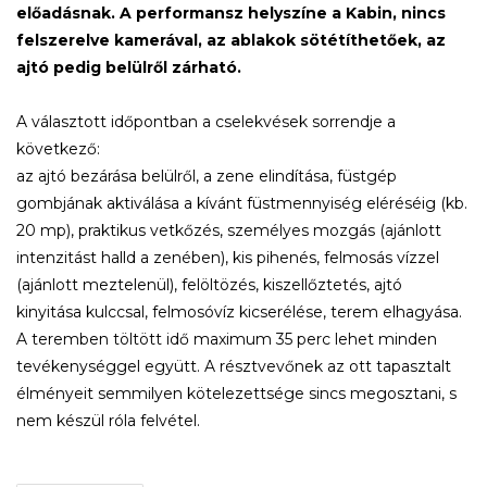
előadásnak. A performansz helyszíne a Kabin, nincs
felszerelve kamerával, az ablakok sötétíthetőek, az
ajtó pedig belülről zárható.
A választott időpontban a cselekvések sorrendje a
következő:
az ajtó bezárása belülről, a zene elindítása, füstgép
gombjának aktiválása a kívánt füstmennyiség eléréséig (kb.
20 mp), praktikus vetkőzés, személyes mozgás (ajánlott
intenzitást halld a zenében), kis pihenés, felmosás vízzel
(ajánlott meztelenül), felöltözés, kiszellőztetés, ajtó
kinyitása kulccsal, felmosóvíz kicserélése, terem elhagyása.
A teremben töltött idő maximum 35 perc lehet minden
tevékenységgel együtt. A résztvevőnek az ott tapasztalt
élményeit semmilyen kötelezettsége sincs megosztani, s
nem készül róla felvétel.