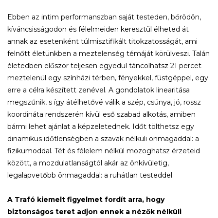
Ebben az intim performanszban saját testeden, bőrödön,
kíváncsisságodon és félelmeiden keresztül élheted át
annak az esetenként túlmisztifikált titokzatosságát, ami
felnőtt életünkben a meztelenség témáját körülveszi. Talán
életedben először teljesen egyedül táncolhatsz 21 percet
meztelenül egy színházi térben, fényekkel, füstgéppel, egy
erre a célra készített zenével. A gondolatok linearitása
megszűnik, s így átélhetővé válik a szép, csúnya, jó, rossz
koordináta rendszerén kívül eső szabad alkotás, amiben
bármi lehet ajánlat a képzeletednek. Időt tölthetsz egy
dinamikus időtlenségben a szavak nélküli önmagaddal: a
fizikumoddal. Tét és félelem nélkül mozoghatsz érzeteid
között, a mozdulatlanságtól akár az önkívületig,
legalapvetőbb önmagaddal: a ruhátlan testeddel.
A Trafó kiemelt figyelmet fordít arra, hogy
biztonságos teret adjon ennek a nézők nélküli