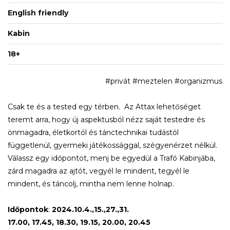
English friendly
Kabin
18+
#privát #meztelen #organizmus
Csak te és a tested egy térben. Az Attax lehetőséget
teremt arra, hogy új aspektusból nézz saját testedre és
önmagadra, életkortól és tánctechnikai tudástól
függetlenül, gyermeki játékossággal, szégyenérzet nélkül.
Válassz egy időpontot, menj be egyedül a Trafó Kabinjába,
zárd magadra az ajtót, vegyél le mindent, tegyél le
mindent, és táncolj, mintha nem lenne holnap.
Időpontok
:
2024.10.4.,15.,27.,31.
17.00, 17.45, 18.30, 19.15, 20.00, 20.45