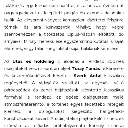
találkozás egy kamaszkori baráttal, és a hosszú éveken át
nagy igyekezettel felépített polgári én azonnal darabokra
hullik. Az elnyomni vágyott kamaszkor kísértetei felszínre
törnek, és arra kényszerítik Mihályt, hogy végre
szembenézzen a titokzatos Ulpius-házban eltöltött idő
árnyaival. Mihály menekülése egyszersmind kutatás is, saját
életének, vagy talán még inkább saját halálának keresése.
Az
Utas és holdvilág
c. előadás a rendező 2002-es
rádiójátékát veszi alapul, amelyet
Turay Tamás
felkérésére
és közreműködésével készített
Szerb Antal
klasszikus
regényéből. A rádiójáték szakított az egymást váltó
párbeszédek és zenei bejátszások jelentette klasszikus
formával: a rendező az egész dialógustest mellé
atmoszférateremtő, a történet egyes fedettebb rétegeit
kiemelő, a dialógusokat kiegészítő hangeffekt-
konstrukciókat kevert. A rádiójátékra playbackelő színészek
számára az előadás próbafolyamata komoly színészi