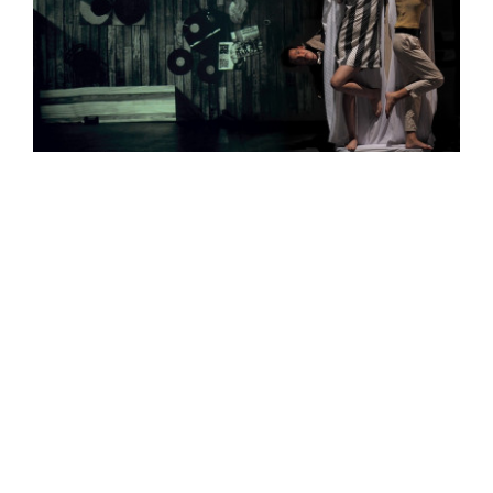
TRAFÓ KORTÁRS MŰVÉSZETEK HÁZA
1094 Budapest, Liliom u. 41.
Tel.:
+36 1 456 2040
Jegypénztár nyitva tartás:
nagytermi előadásnapokon: 17h - előadás vége + 30 perc, max. 22h
stúdió-, kabin- és klubelőadás napokon: 17h-20h30
egyéb napokon: 17h-20h