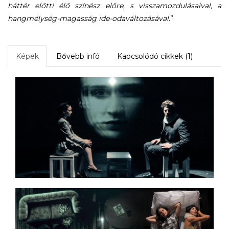
háttér előtti élő színész előre, s visszamozdulásaival, a
hangmélység-magasság ide-odaváltozásával.
”
Képek
Bővebb infó
Kapcsolódó cikkek (1)