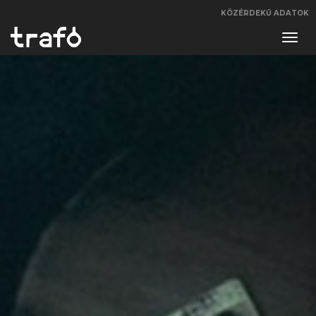
KÖZÉRDEKŰ ADATOK
Navi
váltá