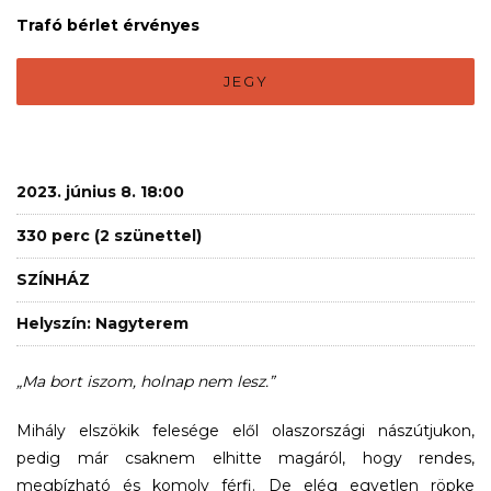
Trafó bérlet érvényes
JEGY
2023. június 8. 18:00
330 perc (2 szünettel)
SZÍNHÁZ
Helyszín: Nagyterem
„Ma bort iszom, holnap nem lesz.”
Mihály elszökik felesége elől olaszországi nászútjukon,
pedig már csaknem elhitte magáról, hogy rendes,
megbízható és komoly férfi. De elég egyetlen röpke