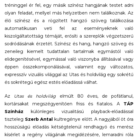
tréninggel ér fel, egy másik színész hangjának testet adni
olyan feladat, mellyel más helyzetben nem találkoznak. Az
élő színész és a rögzített hangzó szöveg találkozása
automatikusan veti fel az eseményeknek való
kiszolgáltatottság témáját, erősíti a szereplők végzetszerű
sodródásának érzetét. Színész és hang, hangzó szöveg és
zeneileg kiemelt tudattalan tartalmak egymástól való
elidegenítésével, egymással való viszonyba állításával vagy
éppen összekomponálásával, valamint egy változatos,
expresszív vizuális világgal az Utas és holdvilág egy sokrétű
és sokrétegű egész estés előadássá válhat.
Az
Utas és holdvilág
elmúlt 80 éves, de pofátlanul,
kortársakat megszégyenítően friss és fiatalos. A
TÁP
Színház
különleges vizualitású playback-előadással
tiszteleg
Szerb Antal
kultregénye előtt. A nagyjából öt óra
hosszúságú előadás kétségtelenül rendhagyó és merész
kísérlet a regény világának megidézésére, lemaradni róla