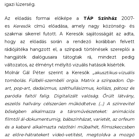
igazi lúzerség.
Az előadás formai előképe a
TÁP Színház
2007-
es
Keresők
című előadása, amely nagy közönség- és
szakmai sikerrel futott. A Keresők sajátosságát az adta,
hogy az előadás során a rendező korábban felvett
rádiójátéka hangzott el, a színpadi történések szereplői a
hangjáték dialógusaira tátogtak rá, mindezt pedig
változatos, az élményt mélyítő vizuális hatások kísérték.
Molnár Gál Péter szerint a Keresők „
akusztikus-vizuális
tombolás. Fülbéli-szembéli orgia. Matrix a színpadon. Op-
art, pop-art, dadaizmus, széthullásizmus, kollázs, pátosz és
paródia faltól falig. Digitalizált valóság. Őrült látvány,
eszelős hallvány célszerűen működtetve. (…) A színrevitel
bőségben alkalmazza a társművészeteket: animációs
filmtől ál-dokumentumig, bábszínházat, varietét, az orfeum
és a kabaré alkalmazta nézőtéri műbalhét, filmszkeccsben
az előre-hátratekert videó-vetítést, megtoldva a mozgó