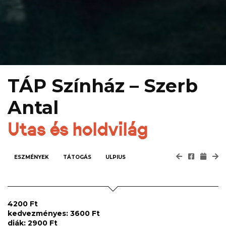
TÁP Színház – Szerb
Antal
Utas és holdvilág
ESZMÉNYEK
TÁTOGÁS
ULPIUS
4200 Ft
kedvezményes: 3600 Ft
diák: 2900 Ft