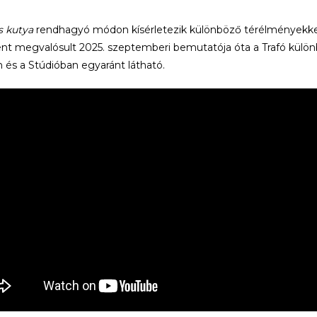
 kutya
rendhagyó módon kísérletezik különböző térélményekkel 
nt megvalósult 2025. szeptemberi bemutatója óta a Trafó külön
 és a Stúdióban egyaránt látható.