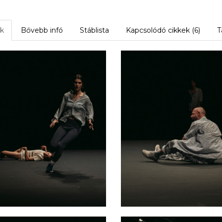
k
Bővebb infó
Stáblista
Kapcsolódó cikkek (6)
T