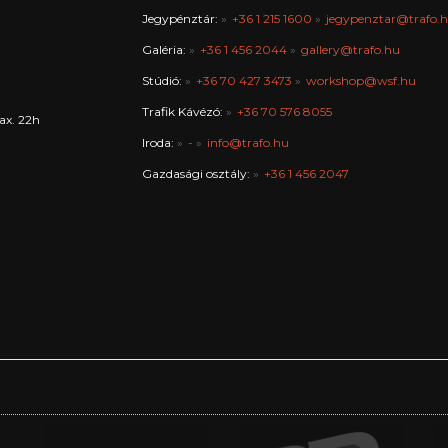
Jegypénztár:
+36 1 215 1600
jegypenztar@trafo.
Galéria:
+36 1 456 2044
gallery@trafo.hu
Stúdió:
+36 70 427 3473
workshop@wsf.hu
Trafik Kávézó:
+36 70 576 8055
ax. 22h
Iroda:
-
info@trafo.hu
Gazdasági osztály:
+36 1 456 2047