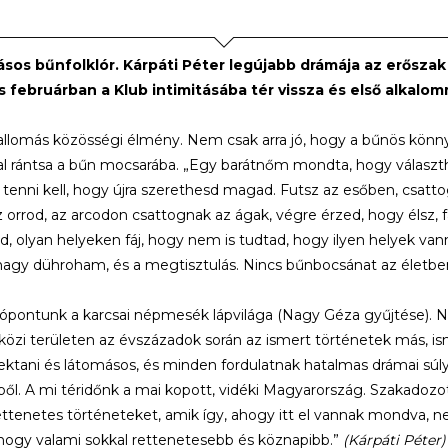
sos bűnfolklór
.
Kárpáti Péter legújabb drámája
az erőszak 
s februárban a Klub intimitásába tér vissza és első alkalo
llomás közösségi élmény. Nem csak arra jó, hogy a bűnös könnyít
 rántsa a bűn mocsarába. „Egy barátnőm mondta, hogy választh
 tenni kell, hogy újra szerethesd magad. Futsz az esőben, csatto
az orrod, az arcodon csattognak az ágak, végre érzed, hogy élsz, f
d, olyan helyeken fáj, hogy nem is tudtad, hogy ilyen helyek va
nagy dühroham, és a megtisztulás. Nincs bűnbocsánat az életben, d
lópontunk a karcsai népmesék lápvilága (Nagy Géza gyűjtése). Né
özi területen az évszázadok során az ismert történetek más, ism
ektani és látomásos, és minden fordulatnak hatalmas drámai sú
ből. A mi téridőnk a mai kopott, vidéki Magyarország. Szakado
ettenetes történeteket, amik így, ahogy itt el vannak mondva, 
hogy valami sokkal rettenetesebb és köznapibb.”
(Kárpáti Péter)