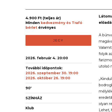
Látomá
4.900 Ft (teljes ár)
előadá
Minden
kedvezmény és Trafó
bérlet
érvényes
A bűnva
JEGY
magával
Valamit
folyik 
2026. február 4. 20:00
farizmo
utolsó 
További időpontok:
2026. szeptember 30. 19:00
2026. október 26. 19:00
„Kiindu
bodrogk
90'
mélylél
eredeti
SZÍNHÁZ
olyan r
Klub
Lehet, 