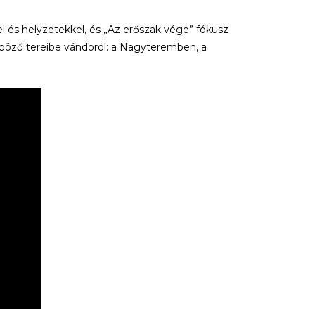
és helyzetekkel, és „Az erőszak vége” fókusz
böző tereibe vándorol: a Nagyteremben, a