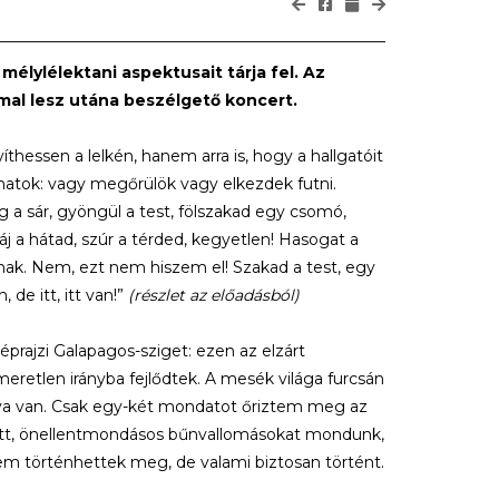
mélylélektani aspektusait tárja fel. Az
mmal lesz utána beszélgető koncert.
hessen a lelkén, hanem arra is, hogy a hallgatóit
atok: vagy megőrülök vagy elkezdek futni.
g a sár, gyöngül a test, fölszakad egy csomó,
áj a hátad, szúr a térded, kegyetlen! Hasogat a
nnak. Nem, ezt nem hiszem el! Szakad a test, egy
e itt, itt van!”
(részlet az előadásból)
prajzi Galapagos-sziget: ezen az elzárt
eretlen irányba fejlődtek. A mesék világa furcsán
lya van. Csak egy-két mondatot őriztem meg az
zott, önellentmondásos bűnvallomásokat mondunk,
nem történhettek meg, de valami biztosan történt.