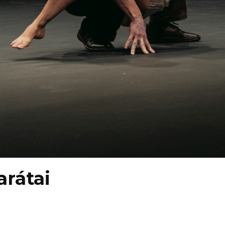
arátai