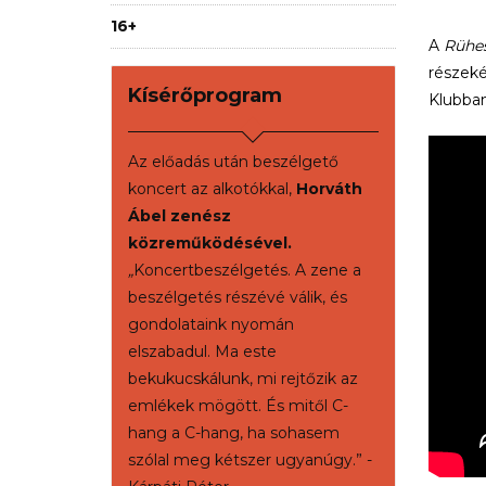
16+
A
Rühes
részeké
Kísérőprogram
Klubban
Az előadás után beszélgető
koncert az alkotókkal,
Horváth
Ábel zenész
közreműködésével
.
„
Koncertbeszélgetés. A zene a
beszélgetés részévé válik, és
gondolataink nyomán
elszabadul. Ma este
bekukucskálunk, mi rejtőzik az
emlékek mögött. És mitől C-
hang a C-hang, ha sohasem
szólal meg kétszer ugyanúgy.” -