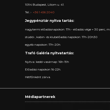
1094 Budapest, Liliom u. 41.
Tel.:
+36 1 456 2040
Jegypénztár nyitva tartás:
nagytermi előadásnapokon: 17h - előadás vége + 30 perc, m
stúdió-, kabin- és klubelőadás napokon: 17h-20h30
egyéb napokon: 17h-20h
Trafó Galéria nyitvatartás:
Nyitva: kedd-vasárnap: 16h-19h
Előadási napokon 16-22h.
Hétfőnként zárva.
Médiapartnerek