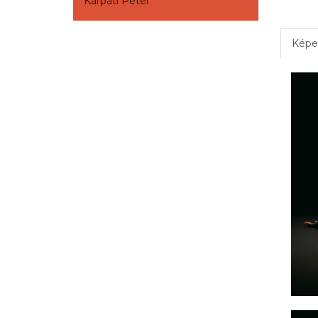
Kárpáti Péter
Képe