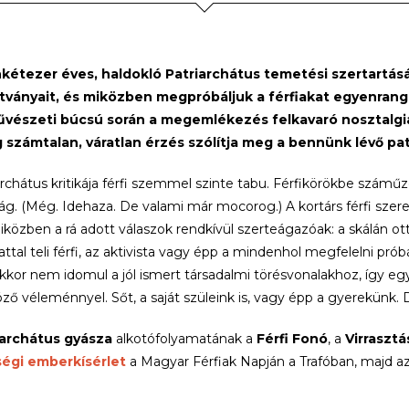
kétezer éves, haldokló Patriarchátus temetési szertartására 
ítványait, és miközben meg
próbáljuk a férfiakat egyenran
vészeti búcsú során a megemlékezés felkavaró nosztalgiáj
számtalan, váratlan érzés szólítja meg a bennünk lévő patr
archátus kritikája férfi szemmel szinte tabu. Férfikörökbe számű
aság. (Még. Idehaza. De valami már mocorog.) A kortárs férfi sze
iközben a rá adott válaszok rendkívül szerteágazóak: a skálán ott
ttal teli férfi, az aktivista vagy épp a mindenhol megfelelni pró
kor nem idomul a jól ismert társadalmi törésvonalakhoz, így egy k
ző véleménnyel. Sőt, a saját szüleink is, vagy épp a gyerekünk.
iarchátus gyásza
alkotófolyamatának a
Férfi Fonó
, a
Virrasztá
égi emberkísérlet
a Magyar Férfiak Napján a Trafóban, majd a
 részét képezik.
kt kísérlet egy demokratikus alkotófolyamat megvalósítására, am