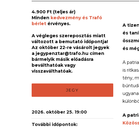
4.900 Ft (teljes ár)
Minden
kedvezmény és Trafó
bérlet
érvényes.
A tizen
és tan
A végleges szereposztás miatt
összmű
változott a bemutató időpontja!
Az október 22-re vásárolt jegyek
és még 
a
jegypenztar@trafo.hu
címen
bármelyik másik előadásra
A patri
beválthatóak vagy
is ritk
visszaválthatóak.
tény, m
bűntuda
JEGY
ugyanak
különbö
2026. október 25. 19:00
A patr
Közöss
További időpontok:
2026. október 23. 19:00
szerves
A proje