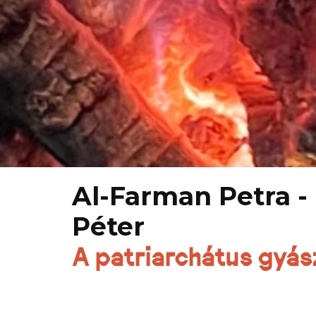
Al-Farman Petra - 
Péter
A patriarchátus gyás