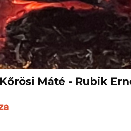
Kőrösi Máté - Rubik Ernő
za