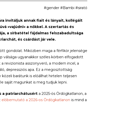
#gender #Bambi #sirató
invitáljuk annak fiait és lányait, kollégáit
gúvá
»
vajúdni
«
a nőkkel. A
szertartás és
a, a sírbatétel fájdalmas felszabadultsága
iarchát, és csárdást jár vele.
zött gondolat. Miközben maga a férfikör jelensége
rep válsága ugyanakkor széles körben elfogadott
 a revizionista asszonyverő, a modern incel, a
báló, depressziós apa. Ez a megosztottság
özeli barátunk is előállhat hirtelen teljesen
 De saját magunkat is meg tudjuk lepni.
s a patriarchátusért
a 2025-ös Ördögkatlanon, a
z
előbemutató a 2026-os Ördögkatlanon
is mind a
elyben a négy társalkotó a rendezői hierarchiát