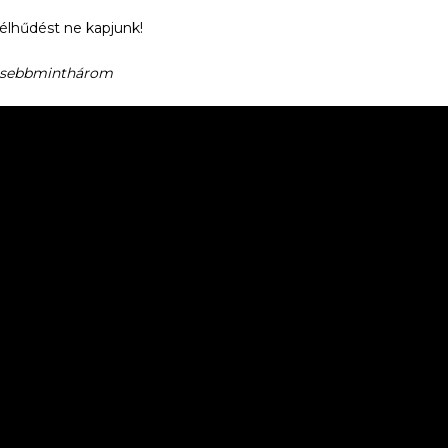
élhűdést ne kapjunk!
isebbminthárom