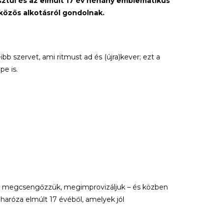
sztül és az elmúlt 17 év néhány emblematikus
 közös alkotásról gondolnak.
bb szervet, ami ritmust ad és (újra)kever; ezt a
pe is.
, megcsengőzzük, megimprovizáljuk – és közben
oharóza elmúlt 17 évéből, amelyek jól