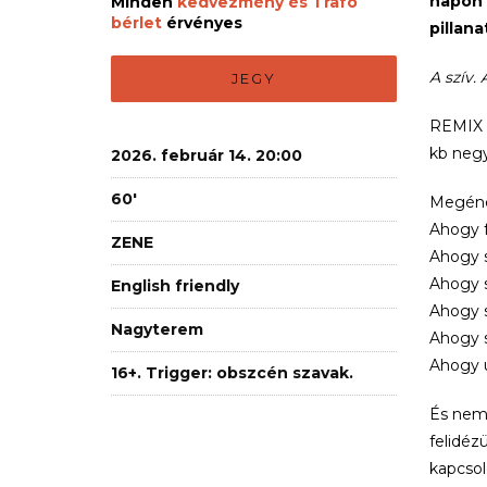
napon 
Minden
kedvezmény és Trafó
bérlet
érvényes
pillan
A szív. 
JEGY
REMIX 
kb negy
2026. február 14. 20:00
60'
Megének
Ahogy f
ZENE
Ahogy s
Ahogy s
English friendly
Ahogy 
Nagyterem
Ahogy s
Ahogy u
16+. Trigger: obszcén szavak.
És nem
felidéz
kapcso