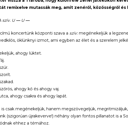
tér vissza a Trafóba, hogy különféle zenei játékokon kere
atát remixelve mutassák meg, amit zenéről, közösségről és
A szív. U
—
U
—
című koncertünk központi szava a
szív
: megénekeljük a legzenei
edkilós, öklünknyi izmot, ami egyben az élet és a szerelem jelké
eljük, ahogy lüktet.
áj.
zúr.
zorít.
szakad.
zőrös, ahogy kő és ahogy vaj.
tca, ahogy csakra és ahogy lapát.
 is csak megénekeljük, hanem megszövegeljük, megritmizáljuk
ünk (szigorúan újrakeverve!) néhány olyan fontos pillanatot is a S
lódnak ehhez a témához.