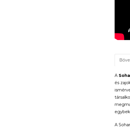
Bőve
A
Soha
és zajo
ismérve
társalk
megmunk
egybekö
A Sohar