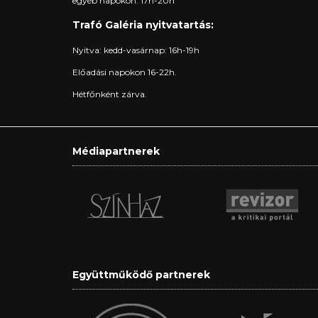
egyéb napokon: 17h-20h
Trafó Galéria nyitvatartás:
Nyitva: kedd-vasárnap: 16h-19h
Előadási napokon 16-22h.
Hétfőnként zárva.
Médiapartnerek
Együttműködő partnerek