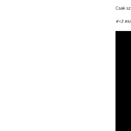
Csak sz
#<3 #k