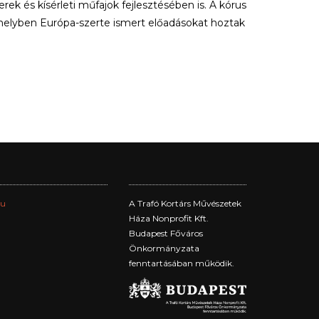
k és kísérleti műfajok fejlesztésében is. A kórus
melyben Európa-szerte ismert előadásokat hoztak
hu
A Trafó Kortárs Művészetek
Háza Nonprofit Kft.
Budapest Főváros
Önkormányzata
fenntartásában működik.