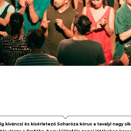
ig kíváncsi és kísérletező Soharóza kórus a tavalyi nagy si