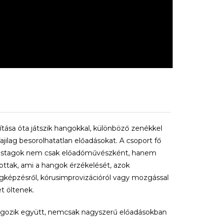
tása óta játszik hangokkal, különböző zenékkel
fajilag besorolhatatlan előadásokat. A csoport fő
órustagok nem csak előadóművészként, hanem
ottak, ami a hangok érzékelését, azok
gképzésről, kórusimprovizációról vagy mozgással
et öltenek.
dolgozik együtt, nemcsak nagyszerű előadásokban