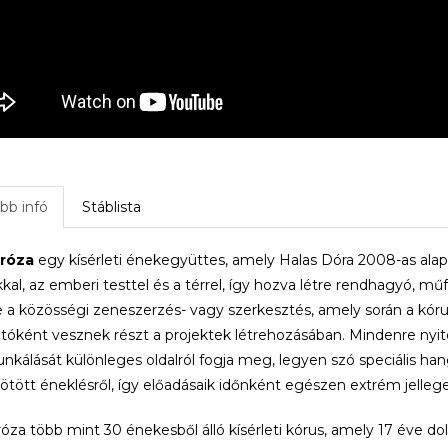
bb infó
Stáblista
róza
egy kísérleti énekegyüttes, amely Halas Dóra 2008-as alapí
kkal, az emberi testtel és a térrel, így hozva létre rendhagyó, mű
 a közösségi zeneszerzés- vagy szerkesztés, amely során a k
otóként vesznek részt a projektek létrehozásában. Mindenre nyit
álását különleges oldalról fogja meg, legyen szó speciális han
tött éneklésről, így előadásaik időnként egészen extrém jelleg
óza több mint 30 énekesből álló kísérleti kórus, amely 17 éve 