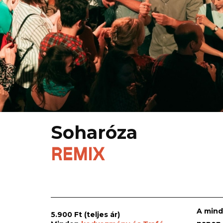
Soharóza
REMIX
A mind
5.900 Ft (teljes ár)