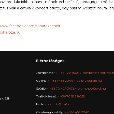
házi produkciókban, hanem énektechnikák, új pedagógiai módszere
 fűződik a catwalk koncert ötlete, egy összművészeti műfaj, a
/www.facebook.com/soharozachoir
/soharoza.hu
Elérhetőségek
Jegypénztár:
+36 1 215 1600
jegypenztar@trafo.
Galéria:
+36 1 456 2044
gallery@trafo.hu
Stúdió:
+36 70 427 3473
workshop@wsf.hu
Trafik Kávézó:
+36 70 576 8055
ax. 22h
Iroda:
-
info@trafo.hu
Gazdasági osztály:
+36 1 456 2047