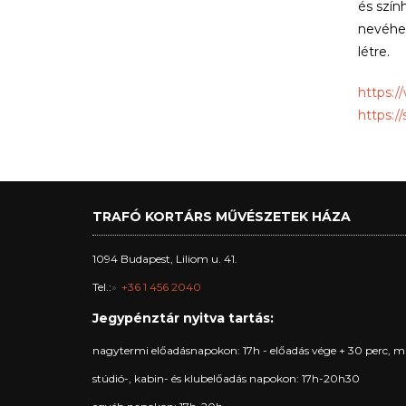
és szín
nevéhez
létre.
https:/
https:/
TRAFÓ KORTÁRS MŰVÉSZETEK HÁZA
1094 Budapest, Liliom u. 41.
Tel.:
+36 1 456 2040
Jegypénztár nyitva tartás:
nagytermi előadásnapokon: 17h - előadás vége + 30 perc, m
stúdió-, kabin- és klubelőadás napokon: 17h-20h30