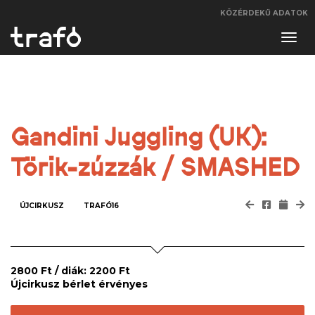
KÖZÉRDEKŰ ADATOK
Navi
váltá
Gandini Juggling (UK):
Törik-zúzzák / SMASHED
ÚJCIRKUSZ
TRAFÓ16
2800 Ft / diák: 2200 Ft
Újcirkusz bérlet érvényes