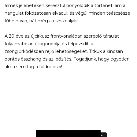
filmes jeleneteken keresztül bonyolódik a történet, ám a
hangulat fokozatosan elvadul, és végül minden teáscsésze
fűbe harap, hát még a csészealjak!
A 20 éve az újcirkusz frontvonalában szereplő társulat
folyamatosan újragondolja és felpezsdíti a
zsonglőrködésben rejlő lehetőségeket. Titkuk a kínosan
pontos összhang és az időzítés. Fogadjunk, hogy egyetlen
alma sem fog a földre esni!