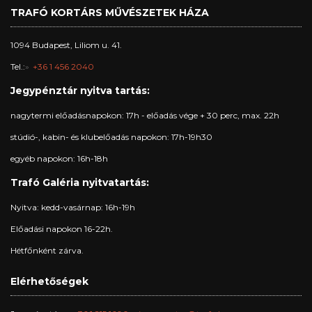
TRAFÓ KORTÁRS MŰVÉSZETEK HÁZA
1094 Budapest, Liliom u. 41.
Tel.:
+36 1 456 2040
Jegypénztár nyitva tartás:
nagytermi előadásnapokon: 17h - előadás vége + 30 perc, max. 22h
stúdió-, kabin- és klubelőadás napokon: 17h-19h30
egyéb napokon: 16h-18h
Trafó Galéria nyitvatartás:
Nyitva: kedd-vasárnap: 16h-19h
Előadási napokon 16-22h.
Hétfőnként zárva.
Elérhetőségek