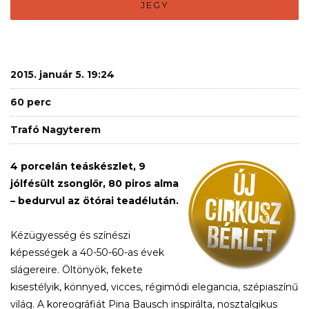
JEGY
2015. január 5. 19:24
60 perc
Trafó Nagyterem
4 porcelán teáskészlet, 9
jólfésült zsonglőr, 80 piros alma
– bedurvul az ötórai teadélután.
Kézügyesség és színészi
képességek a 40-50-60-as évek
slágereire. Öltönyök, fekete
kisestélyik, könnyed, vicces, régimódi elegancia, szépiaszínű
világ. A koreográfiát Pina Bausch inspirálta, nosztalgikus