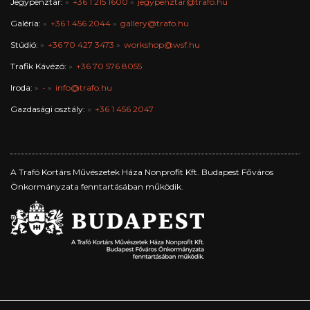
Jegypénztár:
+36 1 215 1600
jegypenztar@trafo.hu
Galéria:
+36 1 456 2044
gallery@trafo.hu
Stúdió:
+36 70 427 3473
workshop@wsf.hu
Trafik Kávézó:
+36 70 576 8055
Iroda:
-
info@trafo.hu
Gazdasági osztály:
+36 1 456 2047
A Trafó Kortárs Művészetek Háza Nonprofit Kft. Budapest Főváros
Önkormányzata fenntartásában működik.