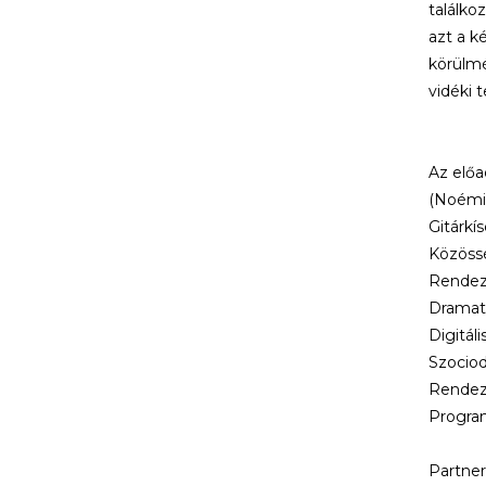
találko
azt a k
körülmé
vidéki 
Az előa
(Noémi)
Gitárkí
Közössé
Rendező
Dramatu
Digitál
Szociod
Rendez
Progra
Partner