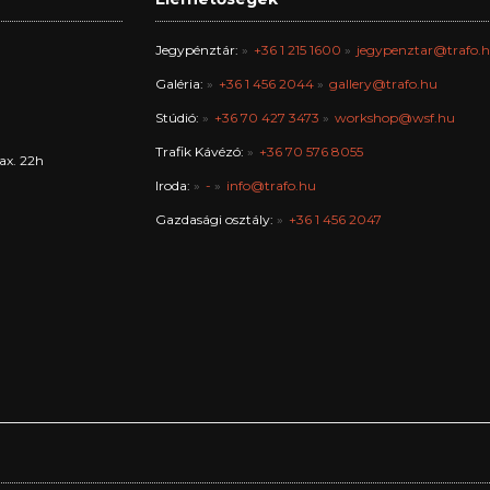
Jegypénztár:
+36 1 215 1600
jegypenztar@trafo.
Galéria:
+36 1 456 2044
gallery@trafo.hu
Stúdió:
+36 70 427 3473
workshop@wsf.hu
Trafik Kávézó:
+36 70 576 8055
ax. 22h
Iroda:
-
info@trafo.hu
Gazdasági osztály:
+36 1 456 2047