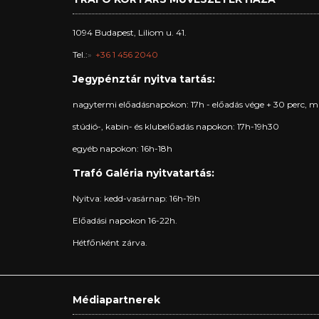
1094 Budapest, Liliom u. 41.
Tel.:
+36 1 456 2040
Jegypénztár nyitva tartás:
nagytermi előadásnapokon: 17h - előadás vége + 30 perc, m
stúdió-, kabin- és klubelőadás napokon: 17h-19h30
egyéb napokon: 16h-18h
Trafó Galéria nyitvatartás:
Nyitva: kedd-vasárnap: 16h-19h
Előadási napokon 16-22h.
Hétfőnként zárva.
Médiapartnerek