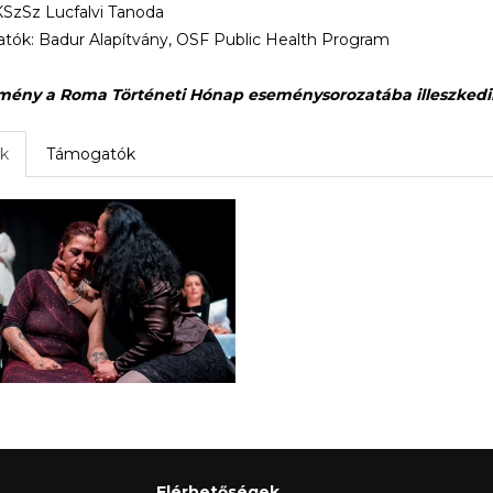
zSz Lucfalvi Tanoda
ók: Badur Alapítvány, OSF Public Health Program
mény a Roma Történeti Hónap eseménysorozatába illeszkedi
k
Támogatók
Elérhetőségek