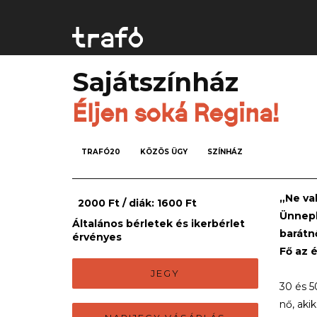
Sajátszínház
Éljen soká Regina!
TRAFÓ20
KÖZÖS ÜGY
SZÍNHÁZ
„Ne val
​ ​​ 2000 Ft / diák: 1600 Ft
Ünnepl
Általános bérletek és ikerbérlet
barátn
érvényes
Fő az 
JEGY
30 és 5
nő, aki