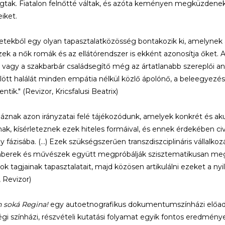
gtak. Fiatalon felnőtté váltak, és azóta keményen megküzdene
iket.
netekből egy olyan tapasztalatközösség bontakozik ki, amelynek 
ek a nők romák és az ellátórendszer is ekként azonosítja őket. A
vagy a szakbarbár családsegítő még az ártatlanabb szereplői a
lött halálát minden empátia nélkül közlő ápolónő, a beleegyez
lentik." (Revizor, Kricsfalusi Beatrix)
háznak azon irányzatai felé tájékozódunk, amelyek konkrét és a
ak, kísérleteznek ezek hiteles formáival, és ennek érdekében c
y fázisába. (…) Ezek szükségszerűen transzdiszciplináris vállalko
erek és művészek együtt megpróbálják szisztematikusan megér
ok tagjainak tapasztalatait, majd közösen artikulálni ezeket a nyil
, Revizor)
n soká Regina!
egy autoetnografikus dokumentumszínházi előad
gi színházi, részvételi kutatási folyamat egyik fontos eredménye