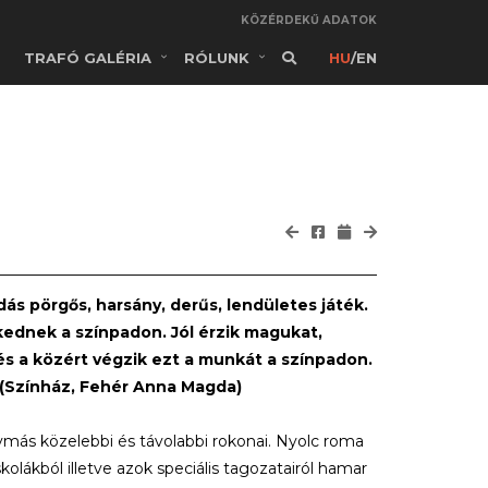
KÖZÉRDEKŰ ADATOK
TRAFÓ GALÉRIA
RÓLUNK
HU
/
EN
dás pörgős, harsány, derűs, lendületes játék.
dnek a színpadon. Jól érzik magukat,
s a közért végzik ezt a munkát a színpadon.
 (Színház, Fehér Anna Magda)
más közelebbi és távolabbi rokonai. Nyolc roma
olákból illetve azok speciális tagozatairól hamar