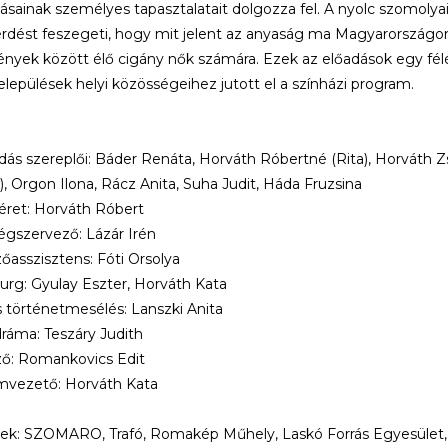
zásainak személyes tapasztalatait dolgozza fel. A nyolc szomolyai
érdést feszegeti, hogy mit jelent az anyaság ma Magyarországon 
nyek között élő cigány nők számára. Ezek az előadások egy félé
települések helyi közösségeihez jutott el a színházi program.
dás szereplői: Báder Renáta, Horváth Róbertné (Rita), Horváth Zs
, Orgon Ilona, Rácz Anita, Suha Judit, Háda Fruzsina
séret: Horváth Róbert
gszervező: Lázár Irén
asszisztens: Fóti Orsolya
rg: Gyulay Eszter, Horváth Kata
is történetmesélés: Lanszki Anita
ráma: Teszáry Judith
ő: Romankovics Edit
mvezető: Horváth Kata
ek: SZOMARO, Trafó, Romakép Műhely, Laskó Forrás Egyesület,