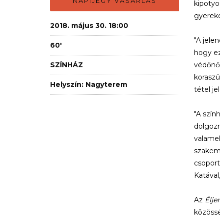
NAPIJEGY VÁSÁRLÁS
kipotyo
gyereke
2018. május 30. 18:00
"A jele
60'
hogy ez
SZÍNHÁZ
védőnő 
koraszü
Helyszín: Nagyterem
tétel je
"A szín
dolgozn
valamel
szakemb
csoport
Katával
Az
Élje
közössé