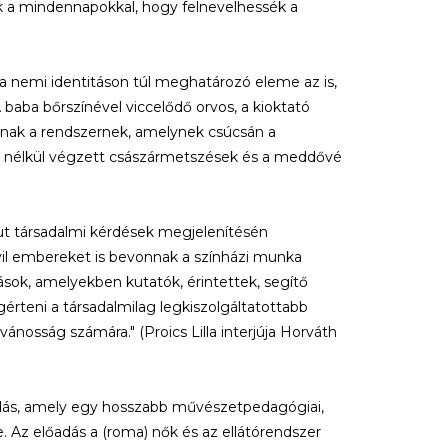
k a mindennapokkal, hogy felnevelhessék a
a nemi identitáson túl meghatározó eleme az is,
 baba bőrszínével viccelődő orvos, a kioktató
nnak a rendszernek, amelynek csúcsán a
és nélkül végzett császármetszések és a meddővé
kut társadalmi kérdések megjelenítésén
ivil embereket is bevonnak a színházi munka
zások, amelyekben kutatók, érintettek, segítő
teni a társadalmilag legkiszolgáltatottabb
vánosság számára." (Proics Lilla interjúja Horváth
ás, amely egy hosszabb művészetpedagógiai,
. Az előadás a (roma) nők és az ellátórendszer