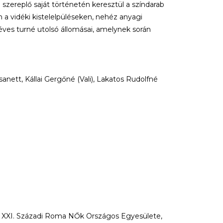
 szereplő saját történetén keresztül a színdarab
a vidéki kistelelpüléseken, nehéz anyagi
ves turné utolsó állomásai, amelynek során
anett, Kállai Gergőné (Vali), Lakatos Rudolfné
 XXI. Századi Roma NŐk Országos Egyesülete,