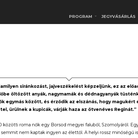
PROGRAM
JEGYVÁSÁRLÁS
amilyen siránkozást, jajveszékelést képzeljünk, ez az előa
őbe öltözött anyák, nagymamák és dédnagyanyák tüsténke
ők egymás között, és érződik az elszánás, hogy magukért é
étel, ürülnek a kupicák, várják haza az ötvenéves
Reginát.”
0 közötti roma nők egy Borsod megyei faluból, Szomolyáról. Egy
k semmit nem kaptak ingyen az élettől. A helyi rossz minőségű isk