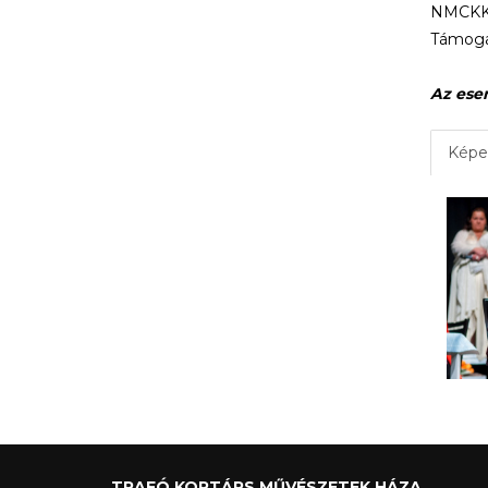
NMCKKS
Támogat
Az ese
Képe
TRAFÓ KORTÁRS MŰVÉSZETEK HÁZA