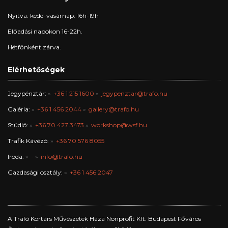
Nyitva: kedd-vasárnap: 16h-19h
Előadási napokon 16-22h.
Hétfőnként zárva.
Elérhetőségek
Jegypénztár:
+36 1 215 1600
jegypenztar@trafo.hu
Galéria:
+36 1 456 2044
gallery@trafo.hu
Stúdió:
+36 70 427 3473
workshop@wsf.hu
Trafik Kávézó:
+36 70 576 8055
Iroda:
-
info@trafo.hu
Gazdasági osztály:
+36 1 456 2047
A Trafó Kortárs Művészetek Háza Nonprofit Kft. Budapest Főváros