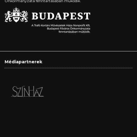
Önkormányzata fenntartásában működik.
Médiapartnerek