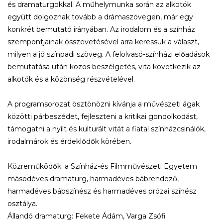
és dramaturgokkal. A műhelymunka során az alkotók
együtt dolgoznak tovább a drámaszövegen, már egy
konkrét bemutató irányában. Az irodalom és a színház
szempontjainak összevetésével arra keressük a választ,
milyen a jó színpadi szöveg. A felolvasó-színházi előadások
bemutatása után közös beszélgetés, vita következik az
alkotók és a közönség részvételével.
A programsorozat ösztönözni kívánja a művészeti ágak
közötti párbeszédet, fejleszteni a kritikai gondolkodást,
támogatni a nyílt és kulturált vitát a fiatal színházcsinálók,
irodalmárok és érdeklődők körében.
Közreműködők: a Színház-és Filmművészeti Egyetem
másodéves dramaturg, harmadéves bábrendező,
harmadéves bábszínész és harmadéves prózai színész
osztálya.
Állandó dramaturg: Fekete Ádám, Varga Zsófi