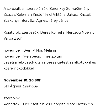
A sorozatban szereplő írók: Boronkay Soma/Simányi
Zsuzsa/Kelemen Kristóf; Fridl Viktória; Juhász Kristóf;
Szakunyin Bori; Szil Ágnes; Térey János
Kurátorok, szervezők: Deres Kornélia, Herczog Noémi,
Varga Zsófi
november 10-én Miklós Melánia,
november 17-én pedig Imre Zoltán
vezeti a felolvasók után a beszélgetést az alkotókkal és
közreműködőkkel.
November 10. 20.30h
Szil Ágnes:
Csak oda
szereplők:
Róbertek – Dér Zsolt e.h. és Georgita Máté Dezső e.h.