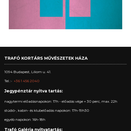
TRAFÓ KORTÁRS MŰVÉSZETEK HÁZA
1094 Budapest, Liliom u. 41.
Tel.:
+36 1 456 2040
Jegypénztár nyitva tartás:
nagytermi előadásnapokon: 17h - előadás vége + 30 perc, max. 22h
stúdió-, kabin- és klubelőadás napokon: 17h-19h30
egyéb napokon: 16h-18h
Trafó Galéria nyitvatartás: