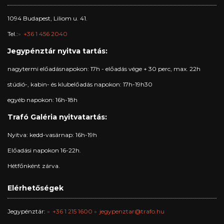
1094 Budapest, Liliom u. 41.
Tel.:
+36 1 456 2040
Jegypénztár nyitva tartás:
nagytermi előadásnapokon: 17h - előadás vége + 30 perc, max. 22h
stúdió-, kabin- és klubelőadás napokon: 17h-19h30
egyéb napokon: 16h-18h
Trafó Galéria nyitvatartás:
Nyitva: kedd-vasárnap: 16h-19h
Előadási napokon 16-22h.
Hétfőnként zárva.
Elérhetőségek
Jegypénztár:
+36 1 215 1600
jegypenztar@trafo.hu