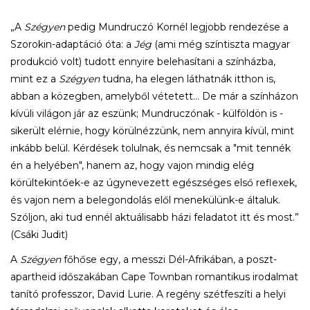
„A
Szégyen
pedig Mundruczó Kornél legjobb rendezése a
Szorokin-adaptáció óta: a
Jég
(ami még színtiszta magyar
produkció volt) tudott ennyire belehasítani a színházba,
mint ez a
Szégyen
tudna, ha elegen láthatnák itthon is,
abban a közegben, amelyből vétetett… De már a színházon
kívüli világon jár az eszünk; Mundruczónak - külföldön is -
sikerült elérnie, hogy körülnézzünk, nem annyira kívül, mint
inkább belül. Kérdések tolulnak, és nemcsak a "mit tennék
én a helyében", hanem az, hogy vajon mindig elég
körültekintőek-e az úgynevezett egészséges első reflexek,
és vajon nem a belegondolás elől menekülünk-e általuk.
Szóljon, aki tud ennél aktuálisabb házi feladatot itt és most.”
(Csáki Judit)
A
Szégyen
főhőse egy, a messzi Dél-Afrikában, a poszt-
apartheid időszakában Cape Townban romantikus irodalmat
tanító professzor, David Lurie. A regény szétfeszíti a helyi