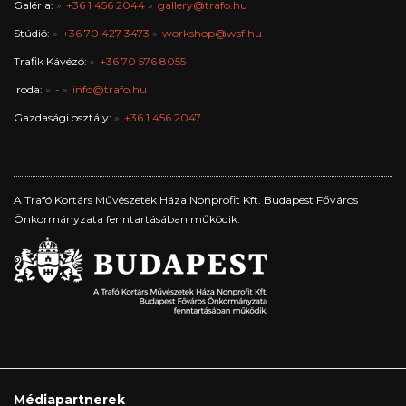
Galéria:
+36 1 456 2044
gallery@trafo.hu
Stúdió:
+36 70 427 3473
workshop@wsf.hu
Trafik Kávézó:
+36 70 576 8055
Iroda:
-
info@trafo.hu
Gazdasági osztály:
+36 1 456 2047
A Trafó Kortárs Művészetek Háza Nonprofit Kft. Budapest Főváros
Önkormányzata fenntartásában működik.
Médiapartnerek