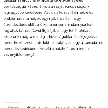
társadalmi erővonalak alkotta kereteket és éles
pontossággal képes rámutatni saját európaiságunk
legnagyobb kérdéseire. Azokra a közös félelmekre és
problémákra, amelyek egy nyilvánvalóan nagy
átrendeződés előtt álló kontinensen mindannyiunkat
foglalkoztatnak. David figurájában egy fehér afrikait
ismerünk meg, a mindig is kiváltságokkal és előjogokkal
rendelkező sznob entellektüel alakját, aki egy új társadalmi
berendezkedésben elveszíti a hatalmát és minden
viszonyítási pontját.
Képek
Bővebb infó
Kapcsolódó cikkek (1)