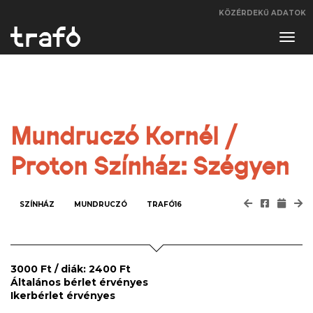
KÖZÉRDEKŰ ADATOK
Navi
váltá
Mundruczó Kornél /
Proton Színház: Szégyen
SZÍNHÁZ
MUNDRUCZÓ
TRAFÓ16
3000 Ft / diák: 2400 Ft
Általános bérlet érvényes
Ikerbérlet érvényes