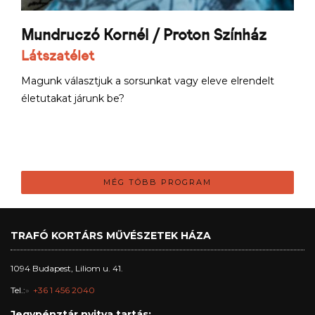
Mundruczó Kornél / Proton Színház
Látszatélet
Magunk választjuk a sorsunkat vagy eleve elrendelt
életutakat járunk be?
MÉG TÖBB PROGRAM
TRAFÓ KORTÁRS MŰVÉSZETEK HÁZA
1094 Budapest, Liliom u. 41.
Tel.:
+36 1 456 2040
Jegypénztár nyitva tartás: