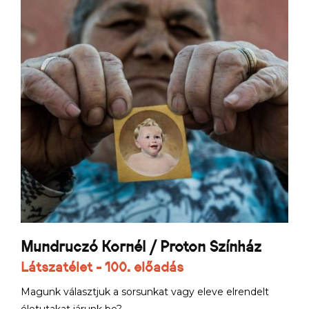
Mundruczó Kornél / Proton Színház
Látszatélet - 100. előadás
Magunk választjuk a sorsunkat vagy eleve elrendelt