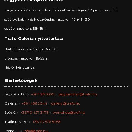
nagytermi előadásnapokon: 17h - előadás vége + 30 perc, max. 22h
stúdió-, kabin- és klubelőadás napokon: 17h-19h30
egyéb napokon: 16h-18h
Trafó Galéria nyitvatartás:
Nyitva: kedd-vasárnap: 16h-19h
Előadási napokon 16-22h.
Hétfőnként zárva.
Elérhetőségek
Jegypénztár:
+36 1 215 1600
jegypenztar@trafo.hu
Galéria:
+36 1 456 2044
gallery@trafo.hu
Stúdió:
+36 70 427 3473
workshop@wsf.hu
Trafik Kávézó:
+36 70 576 8055
Iroda:
-
info@trafo.hu