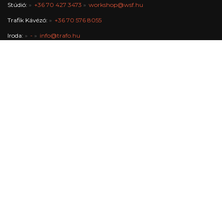
Stúdió:
+36 70 427 3473
workshop@wsf.hu
Trafik Kávézó:
+36 70 576 8055
Iroda:
-
info@trafo.hu
Gazdasági osztály:
+36 1 456 2047
A Trafó Kortárs Művészetek Háza Nonprofit Kft. Budapest Főváros
Önkormányzata fenntartásában működik.
Médiapartnerek