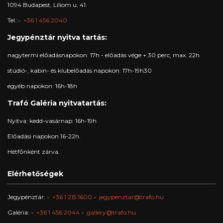
1094 Budapest, Liliom u. 41.
Tel.:
+36 1 456 2040
Jegypénztár nyitva tartás:
nagytermi előadásnapokon: 17h - előadás vége + 30 perc, max. 22h
stúdió-, kabin- és klubelőadás napokon: 17h-19h30
egyéb napokon: 16h-18h
Trafó Galéria nyitvatartás:
Nyitva: kedd-vasárnap: 16h-19h
Előadási napokon 16-22h.
Hétfőnként zárva.
Elérhetőségek
Jegypénztár:
+36 1 215 1600
jegypenztar@trafo.hu
Galéria:
+36 1 456 2044
gallery@trafo.hu