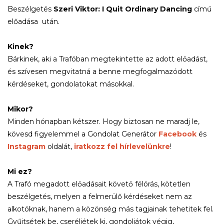
Beszélgetés
Szeri Viktor: I Quit Ordinary Dancing
című
előadása után.
Kinek?
Bárkinek, aki a Trafóban megtekintette az adott előadást,
és szívesen megvitatná a benne megfogalmazódott
kérdéseket, gondolatokat másokkal.
Mikor?
Minden hónapban kétszer. Hogy biztosan ne maradj le,
kövesd figyelemmel a Gondolat Generátor
Facebook
és
Instagram
oldalát,
iratkozz fel hírlevelünkre
!
Mi ez?
A Trafó megadott előadásait követő félórás, kötetlen
beszélgetés, melyen a felmerülő kérdéseket nem az
alkotóknak, hanem a közönség más tagjainak tehetitek fel.
Gyűjtsétek be, cseréljétek ki, gondoljátok végig,