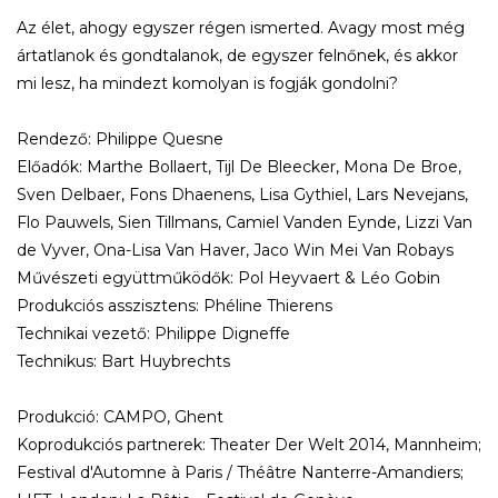
Az élet, ahogy egyszer régen ismerted. Avagy most még
ártatlanok és gondtalanok, de egyszer felnőnek, és akkor
mi lesz, ha mindezt komolyan is fogják gondolni?
Rendező: Philippe Quesne
Előadók: Marthe Bollaert, Tijl De Bleecker, Mona De Broe,
Sven Delbaer, Fons Dhaenens, Lisa Gythiel, Lars Nevejans,
Flo Pauwels, Sien Tillmans, Camiel Vanden Eynde, Lizzi Van
de Vyver, Ona-Lisa Van Haver, Jaco Win Mei Van Robays
Művészeti együttműködők: Pol Heyvaert & Léo Gobin
Produkciós asszisztens: Phéline Thierens
Technikai vezető: Philippe Digneffe
Technikus: Bart Huybrechts
Produkció: CAMPO, Ghent
Koprodukciós partnerek: Theater Der Welt 2014, Mannheim;
Festival d'Automne à Paris / Théâtre Nanterre-Amandiers;