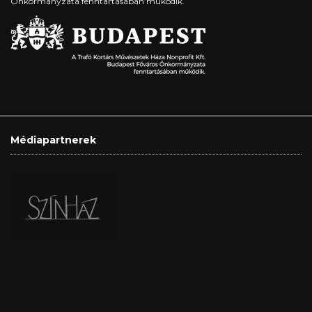
Önkormányzata fenntartásában működik.
Médiapartnerek