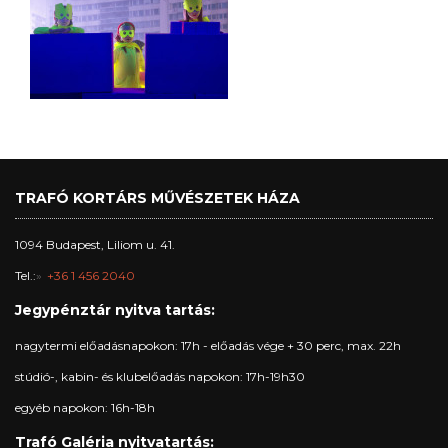
TRAFÓ KORTÁRS MŰVÉSZETEK HÁZA
1094 Budapest, Liliom u. 41.
Tel.:
+36 1 456 2040
Jegypénztár nyitva tartás:
nagytermi előadásnapokon: 17h - előadás vége + 30 perc, max. 22h
stúdió-, kabin- és klubelőadás napokon: 17h-19h30
egyéb napokon: 16h-18h
Trafó Galéria nyitvatartás: