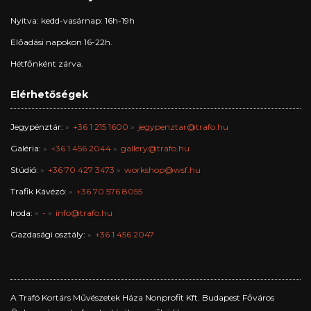
Nyitva: kedd-vasárnap: 16h-19h
Előadási napokon 16-22h.
Hétfőnként zárva.
Elérhetőségek
Jegypénztár:
+36 1 215 1600
jegypenztar@trafo.hu
Galéria:
+36 1 456 2044
gallery@trafo.hu
Stúdió:
+36 70 427 3473
workshop@wsf.hu
Trafik Kávézó:
+36 70 576 8055
Iroda:
-
info@trafo.hu
Gazdasági osztály:
+36 1 456 2047
A Trafó Kortárs Művészetek Háza Nonprofit Kft. Budapest Főváros