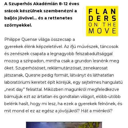
A Szuperhős Akadémián 8-12 éves
srácok készülnek szembenézni a
baljós jövővel... és a rettenetes
szörnyekkel.
Philippe Quense világa összecsap a
gyerekek élénk képzeletével. Az ifjú művészek, táncosok
és zenészek csapata a legnagyobb felszabadultsággal
mozog a színpadon, mintha csak a grundon lesnénk meg
őket. Szuperhősöset, reklámutánzósat, zenekarosat
játszanak, Quesne pedig formát, látványt és láthatatlan
laboratóriumi keretet épít köréjük, egy sejtelmes hangulatú
„next day” felirattal. Miközben magunkról megfeledkezve
bámuljuk ezt az ártatlan és gondtalan világot, előbb-utóbb
belénk hasít, hogy mi lesz, ha ezek a gyerekek felnőnek, és
mit mond el ez az egész a jövőjükről? Hát a miénkről?