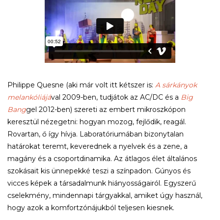
Philippe Quesne (aki már volt itt kétszer is:
A sárkányok
melankóliájá
val 2009-ben, tudjátok az AC/DC és a
Big
Bang
gel 2012-ben) szereti az embert mikroszkópon
keresztül nézegetni: hogyan mozog, fejlődik, reagál.
Rovartan, ő így hívja. Laboratóriumában bizonytalan
határokat teremt, keverednek a nyelvek és a zene, a
magány és a csoportdinamika. Az átlagos élet általános
szokásait kis ünnepekké teszi a színpadon. Gúnyos és
vicces képek a társadalmunk hiányosságairól. Egyszerű
cselekmény, mindennapi tárgyakkal, amiket úgy használ,
hogy azok a komfortzónájukból teljesen kiesnek.