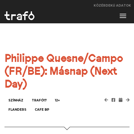
KÖZÉRDEKŰ ADATOK
Navi
váltá
Philippe Quesne/Campo
(FR/BE): Másnap (Next
Day)
SZÍNHÁZ
TRAFÓ17
12+
FLANDERS
CAFE BP