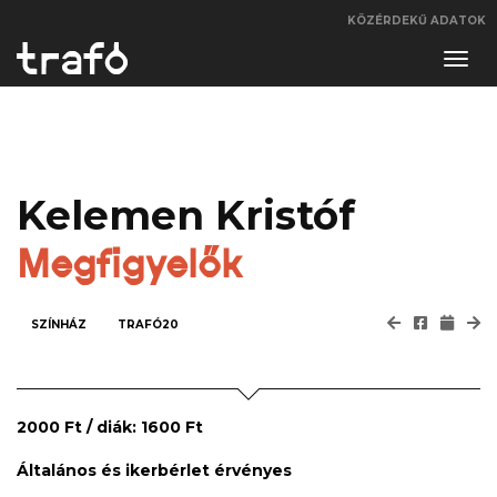
KÖZÉRDEKŰ ADATOK
Navi
váltá
Kelemen Kristóf
Megfigyelők
SZÍNHÁZ
TRAFÓ20
2000 Ft / diák: 1600 Ft
Általános és ikerbérlet érvényes