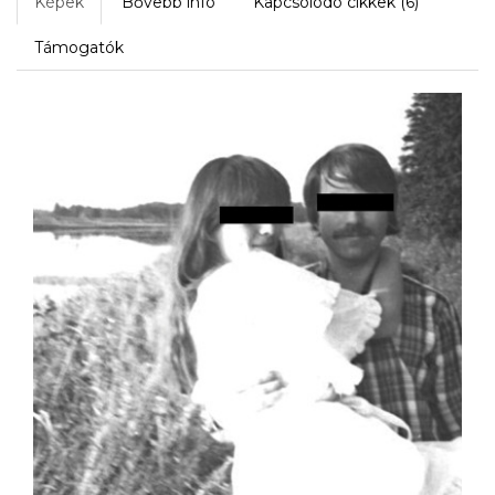
Képek
Bővebb infó
Kapcsolódó cikkek (6)
Támogatók