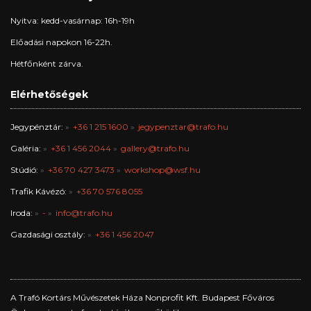
Nyitva: kedd-vasárnap: 16h-19h
Előadási napokon 16-22h.
Hétfőnként zárva.
Elérhetőségek
Jegypénztár:
+36 1 215 1600
jegypenztar@trafo.hu
Galéria:
+36 1 456 2044
gallery@trafo.hu
Stúdió:
+36 70 427 3473
workshop@wsf.hu
Trafik Kávézó:
+36 70 576 8055
Iroda:
-
info@trafo.hu
Gazdasági osztály:
+36 1 456 2047
A Trafó Kortárs Művészetek Háza Nonprofit Kft. Budapest Főváros