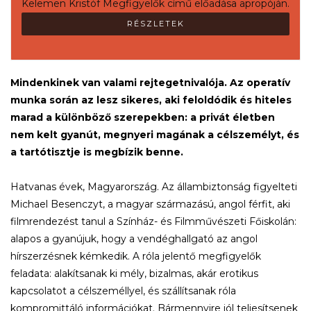
Kelemen Kristóf Megfigyelők című előadása apropóján.
RÉSZLETEK
Mindenkinek van valami rejtegetnivalója. Az operatív
munka során az lesz sikeres, aki feloldódik és hiteles
marad a különböző szerepekben: a privát életben
nem kelt gyanút, megnyeri magának a célszemélyt, és
a tartótisztje is megbízik benne.
Hatvanas évek, Magyarország. Az állambiztonság figyelteti
Michael Besenczyt, a magyar származású, angol férfit, aki
filmrendezést tanul a Színház- és Filmművészeti Főiskolán:
alapos a gyanújuk, hogy a vendéghallgató az angol
hírszerzésnek kémkedik. A róla jelentő megfigyelők
feladata: alakítsanak ki mély, bizalmas, akár erotikus
kapcsolatot a célszeméllyel, és szállítsanak róla
kompromittáló információkat. Bármennyire jól teljesítsenek