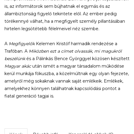
is, az informátorok sem bújhatnak el egymás és az
állambiztonság figyelő tekintete elől. Az ember pedig
törékennyé válhat, ha a megfigyelt személy pillantásában
hirtelen legsötétebb félelmeivel néz szembe.
A
Megfigyelők
Kelemen Kristóf harmadik rendezése a
Trafóban. A
Miközben ezt a címet olvassák, mi magukról
beszélünk
és a Pálinkás Bence Györggyel közösen készített
Magyar akác
után ismét a magyar társadalom működése
kerül munkája fókuszba, a közelmúltnak egy olyan fejezete,
amelyről még sokaknak vannak saját emlékeik. Emlékek,
amelyekhez könnyen találhatnak kapcsolódási pontot a
fiatal generáció tagjai is.