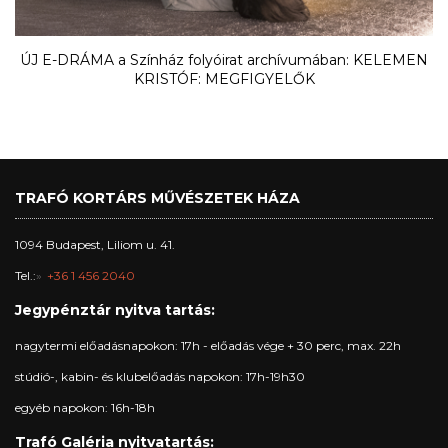
ÚJ E-DRÁMA a Színház folyóirat archívumában: KELEMEN
KRISTÓF: MEGFIGYELŐK
TRAFÓ KORTÁRS MŰVÉSZETEK HÁZA
1094 Budapest, Liliom u. 41.
Tel.:
+36 1 456 2040
Jegypénztár nyitva tartás:
nagytermi előadásnapokon: 17h - előadás vége + 30 perc, max. 22h
stúdió-, kabin- és klubelőadás napokon: 17h-19h30
egyéb napokon: 16h-18h
Trafó Galéria nyitvatartás: