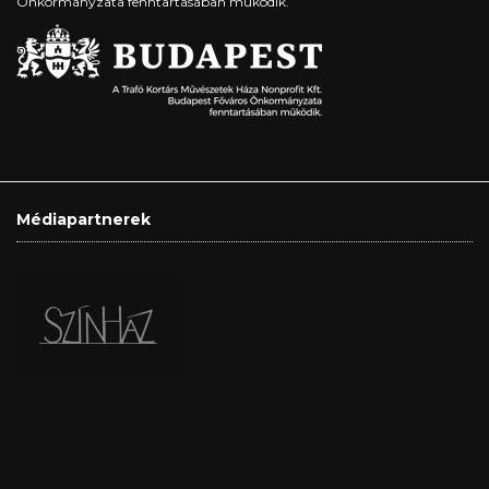
Önkormányzata fenntartásában működik.
Médiapartnerek