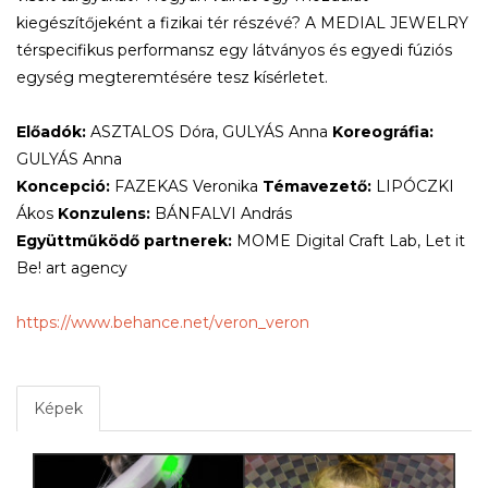
kiegészítőjeként a fizikai tér részévé? A MEDIAL JEWELRY
térspecifikus performansz egy látványos és egyedi fúziós
egység megteremtésére tesz kísérletet.
Előadók:
ASZTALOS Dóra, GULYÁS Anna
Koreográfia:
GULYÁS Anna
Koncepció:
FAZEKAS Veronika
Témavezető:
LIPÓCZKI
Ákos
Konzulens:
BÁNFALVI András
Együttműködő partnerek:
MOME Digital Craft Lab, Let it
Be! art agency
https://www.behance.net/veron_veron
Képek