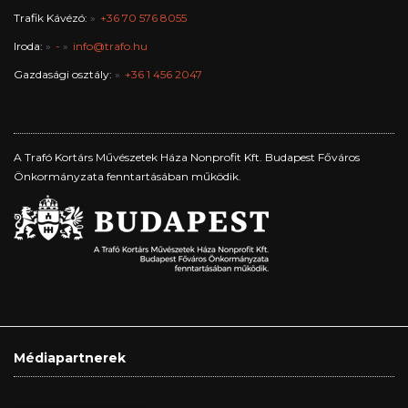
Trafik Kávézó:
+36 70 576 8055
Iroda:
-
info@trafo.hu
Gazdasági osztály:
+36 1 456 2047
A Trafó Kortárs Művészetek Háza Nonprofit Kft. Budapest Főváros
Önkormányzata fenntartásában működik.
Médiapartnerek