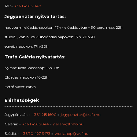
Tel.:
+36 1 456 2040
Jegypénztár nyitva tartás:
nagytermi előadásnapokon: 17h - előadás vége + 30 perc, max. 22h
stúdió-, kabin- és klubelőadás napokon: 17h-20h30
egyéb napokon: 17h-20h
Trafó Galéria nyitvatartás:
Nyitva: kedd-vasárnap: 16h-19h
Előadási napokon 16-22h.
Hétfőnként zárva.
Elérhetőségek
Jegypénztár:
+36 1 215 1600
jegypenztar@trafo.hu
Galéria:
+36 1 456 2044
gallery@trafo.hu
Stúdió:
+36 70 427 3473
workshop@wsf.hu