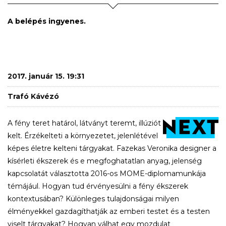
A belépés ingyenes.
2017. január 15. 19:31
Trafó Kávézó
A fény teret határol, látványt teremt, illúziót
kelt. Érzékelteti a környezetet, jelenlétével
képes életre kelteni tárgyakat. Fazekas Veronika designer a
kísérleti ékszerek és e megfoghatatlan anyag, jelenség
kapcsolatát választotta 2016-os MOME-diplomamunkája
témájául. Hogyan tud érvényesülni a fény ékszerek
kontextusában? Különleges tulajdonságai milyen
élményekkel gazdagíthatják az emberi testet és a testen
viselt tárgyakat? Hogyan válhat egy mozdulat