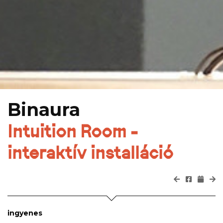
Binaura
Intuition Room -
interaktív installáció
ingyenes