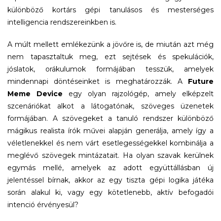
különböző kortárs gépi tanulásos és mesterséges
intelligencia rendszereinkben is.
A múlt mellett emlékezünk a jövőre is, de miután azt még
nem tapasztaltuk meg, ezt sejtések és spekulációk,
jóslatok, orákulumok formájában tesszük, amelyek
mindennapi döntéseinket is meghatározzák. A
Future
Meme Device
egy olyan rajzológép, amely elképzelt
szcenáriókat alkot a látogatónak, szöveges üzenetek
formájában. A szövegeket a tanuló rendszer különböző
mágikus realista írók művei alapján generálja, amely így a
véletlenekkel és nem várt esetlegességekkel kombinálja a
meglévő szövegek mintázatait. Ha olyan szavak kerülnek
egymás mellé, amelyek az adott együttállásban új
jelentéssel bírnak, akkor az egy tiszta gépi logika játéka
során alakul ki, vagy egy kötetlenebb, aktív befogadói
intenció érvényesül?