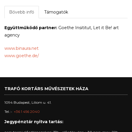
Bővebb infó
Támogatók
Együttműködő partner:
Goethe Insititut, Let it Be! art
agency
www.binaura.net
www.goethe.de/
TRAFÓ KORTÁRS MŰVÉSZETEK HÁZA
1094 Budapest, Liliom u. 41.
Tel.:
+36 1 456 2040
Jegypénztár nyitva tartás: