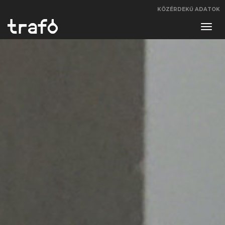
KÖZÉRDEKŰ ADATOK
Navi
váltá