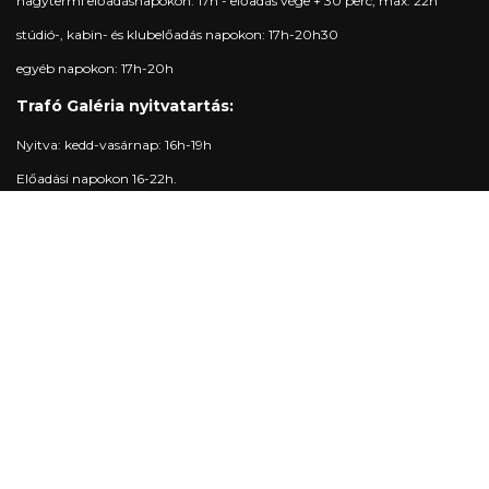
nagytermi előadásnapokon: 17h - előadás vége + 30 perc, max. 22h
stúdió-, kabin- és klubelőadás napokon: 17h-20h30
egyéb napokon: 17h-20h
Trafó Galéria nyitvatartás:
Nyitva: kedd-vasárnap: 16h-19h
Előadási napokon 16-22h.
Hétfőnként zárva.
Elérhetőségek
Jegypénztár:
+36 1 215 1600
jegypenztar@trafo.hu
Galéria:
+36 1 456 2044
gallery@trafo.hu
Stúdió:
+36 70 427 3473
workshop@wsf.hu
Trafik Kávézó:
+36 70 576 8055
Iroda:
-
info@trafo.hu
Gazdasági osztály:
+36 1 456 2047