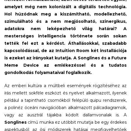
amelyet még nem kolonizált a digitális technológia.
Hol húzódnak meg a kiszámítható, modellezhető,
szimulálható és a nem megjósolható, szinergikus,
adatokra nem leképezhető világ határai? A
mesterséges intelligencia története során sokan
tették fel ezt a kérdést. Áthallásokkal, szabadabb
kapcsolódással, de az Intuition Room két installációja
is ezeket az irányokat kutatja. A Songlines és a Future
Meme Device az emlékezéssel és a tudatos
gondolkodás folyamataival foglalkozik.
Az emberi kultúra a múltbeli események rögzítéséhez az
írás mellett sokféle eszközt és nyelvet alkalmazott, ilyenek
például a tapintható csomókból felépülő quipu rendszerek,
a polinéz óceáni navigációban alkalmazott pálcadiagramok,
vagy az ausztrál tájakba kódolt dallamvonalak is. A
Songlines
című munka ez utóbbit mutatja be egy érdekes
aspektusból: az ősi módszerek hatásai megfigyelhetőek