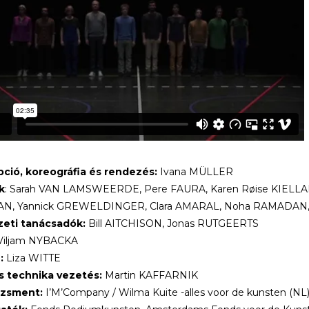
ció, koreográfia és rendezés:
Ivana MÜLLER
k
: Sarah VAN LAMSWEERDE, Pere FAURA, Karen Røise KIELLAN
N, Yannick GREWELDINGER, Clara AMARAL, Noha RAMADAN,
eti tanácsadók:
Bill AITCHISON, Jonas RUTGEERTS
iljam NYBACKA
:
Liza WITTE
s technika vezetés:
Martin KAFFARNIK
zsment:
I’M’Company / Wilma Kuite -alles voor de kunsten (NL