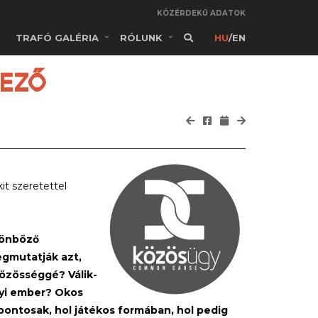
KÖZÉRDEKŰ ADATOK
TRAFÓ GALÉRIA
RÓLUNK
HU
/
EN
VEZŐ
it szeretettel
ülönböző
egmutatják azt,
közösséggé? Válik-
nyi ember? Okos
pontosak, hol játékos formában, hol pedig