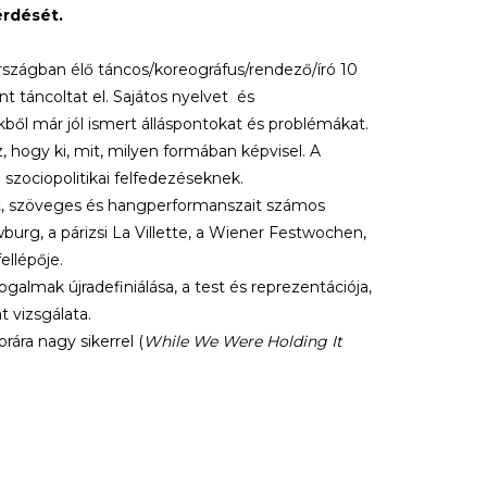
érdését.
rszágban élő táncos/koreográfus/rendező/író 10
t táncoltat el. Sajátos nyelvet és
kből már jól ismert álláspontokat és problémákat.
hogy ki, mit, milyen formában képvisel. A
 szociopolitikai felfedezéseknek.
óit, szöveges és hangperformanszait számos
rg, a párizsi La Villette, a Wiener Festwochen,
ellépője.
almak újradefiniálása, a test és reprezentációja,
 vizsgálata.
ára nagy sikerrel (
While We Were Holding It