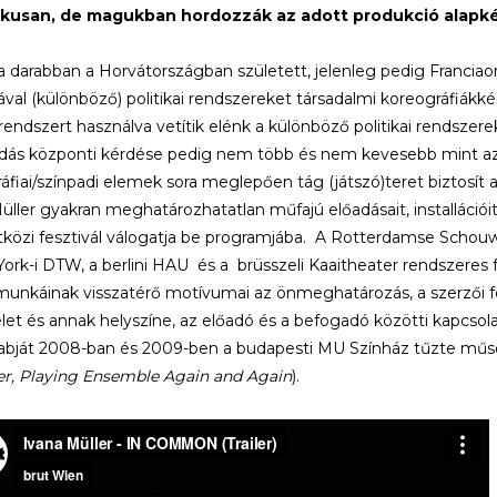
fikusan, de magukban hordozzák az adott produkció alapk
 darabban a Horvátországban született, jelenleg pedig Franciao
ával (különböző) politikai rendszereket társadalmi koreográfiákkén
rendszert használva vetítik elénk a különböző politikai rendszere
dás központi kérdése pedig nem több és nem kevesebb mint az, 
áfiai/színpadi elemek sora meglepően tág (játszó)teret biztosít a
üller gyakran meghatározhatatlan műfajú előadásait, installáci
özi fesztivál válogatja be programjába. A Rotterdamse Schouwbu
ork-i DTW, a berlini HAU és a brüsszeli Kaaitheater rendszeres f
munkáinak visszatérő motívumai az önmeghatározás, a szerzői fog
let és annak helyszíne, az előadó és a befogadó közötti kapcsolat
abját 2008-ban és 2009-ben a budapesti MU Színház tűzte műsor
r, Playing Ensemble Again and Again
).