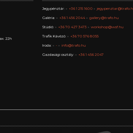
Jegypénztár:
+36 1 215 1600
jegypenztar@trafo.
Galéria:
+36 1 456 2044
gallery@trafo.hu
Stúdió:
+36 70 427 3473
workshop@wsf.hu
Trafik Kávézó:
+36 70 576 8055
ax. 22h
Iroda:
-
info@trafo.hu
Gazdasági osztály:
+36 1 456 2047