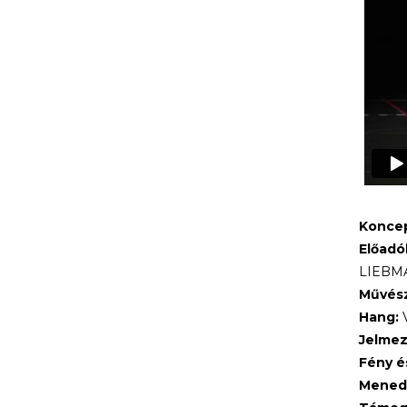
Koncep
Előadó
LIEBMA
Művész
Hang:
V
Jelmez
Fény é
Mened