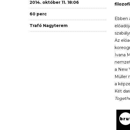
2014. október 11. 18:06
filozo
60 perc
Ebben a
Trafó Nagyterem
előadój
szabály
Az előa
koreogr
Ivana M
nemzetk
a New Y
Müller 
a képze
Két dar
Togethe