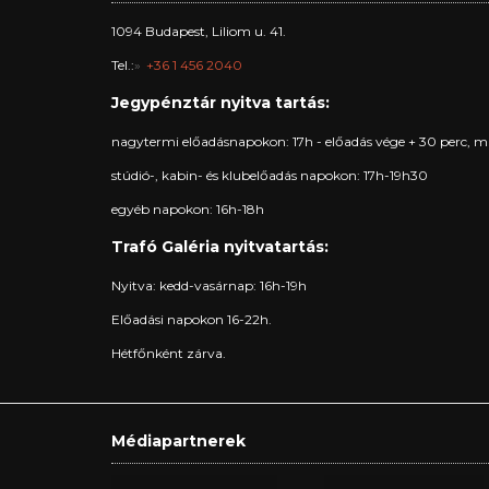
1094 Budapest, Liliom u. 41.
Tel.:
+36 1 456 2040
Jegypénztár nyitva tartás:
nagytermi előadásnapokon: 17h - előadás vége + 30 perc, m
stúdió-, kabin- és klubelőadás napokon: 17h-19h30
egyéb napokon: 16h-18h
Trafó Galéria nyitvatartás:
Nyitva: kedd-vasárnap: 16h-19h
Előadási napokon 16-22h.
Hétfőnként zárva.
Médiapartnerek