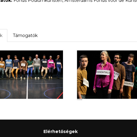
atók:
Fonds Podiumkunsten, Amsterdams Fonds voor de Kunst
k
Támogatók
Elérhetőségek