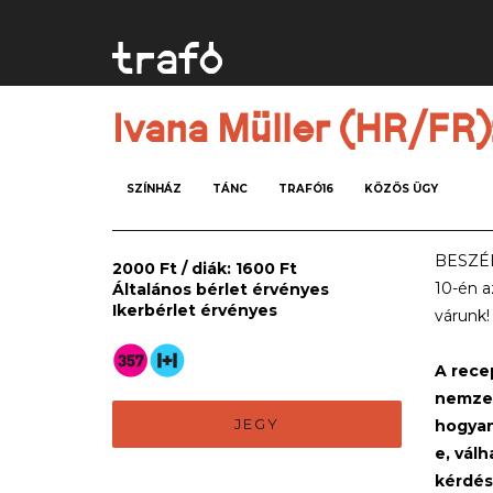
Ivana Müller (HR/F
SZÍNHÁZ
TÁNC
TRAFÓ16
KÖZÖS ÜGY
BESZÉ
2000 Ft / diák: 1600 Ft
10-én a
Általános bérlet érvényes
Ikerbérlet érvényes
várunk!
A recep
nemzet
JEGY
hogyan
e, vál
kérdés