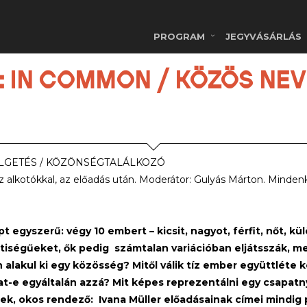
PROGRAM
JEGYVÁSÁRLÁS
R): IN COMMON / KÖZÖS NE
LGETÉS / KÖZÖNSÉGTALÁLKOZÓ
z alkotókkal, az előadás után. Moderátor: Gulyás Márton. Mindenk
t egyszerű: végy 10 embert – kicsit, nagyot, férfit, nőt, k
iségűeket, ők pedig számtalan variációban eljátsszák, m
 alakul ki egy közösség? Mitől válik tíz ember együttléte 
hat-e egyáltalán azzá? Mit képes reprezentálni egy csapat
ek, okos rendező: Ivana Müller
előadásainak címei mindig 