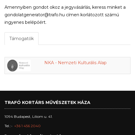
Amennyiben gondot okoz a jegyvásárlás, keress minket a
gondolatgenerator@trafo.hu címen korlátozott számú
ingyenes belépőért.
Támogatók
NKA - Nemzeti Kulturális Alap
TRAFÓ KORTÁRS MŰVÉSZETEK HÁZA
1094 Budapest, Liliom u. 41.
Tel.:
+36 1 456 2040