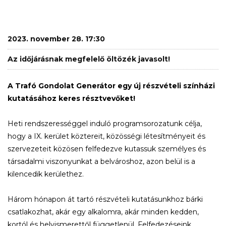
2023. november 28. 17:30
Az időjárásnak megfelelő öltözék javasolt!
A Trafó Gondolat Generátor egy új részvételi színházi
kutatásához keres résztvevőket!
Heti rendszerességgel induló programsorozatunk célja,
hogy a IX. kerület köztereit, közösségi létesítményeit és
szervezeteit közösen felfedezve kutassuk személyes és
társadalmi viszonyunkat a belvároshoz, azon belül is a
kilencedik kerülethez.
Három hónapon át tartó részvételi kutatásunkhoz bárki
csatlakozhat, akár egy alkalomra, akár minden kedden,
kortól és helyismerettől függetlenül. Felfedezéseink