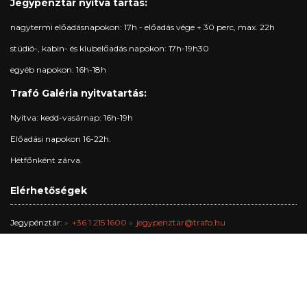
Jegypénztár nyitva tartás:
nagytermi előadásnapokon: 17h - előadás vége + 30 perc, max. 22h
stúdió-, kabin- és klubelőadás napokon: 17h-19h30
egyéb napokon: 16h-18h
Trafó Galéria nyitvatartás:
Nyitva: kedd-vasárnap: 16h-19h
Előadási napokon 16-22h.
Hétfőnként zárva.
Elérhetőségek
Jegypénztár:
+36 1 215 1600
jegypenztar@trafo.hu
Galéria:
+36 1 456 2044
gallery@trafo.hu
Stúdió:
+36 70 427 3473
workshop@wsf.hu
Trafik Kávézó:
+36 70 576 8055