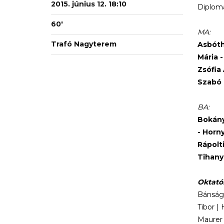
2015. június 12. 18:10
Diplomá
60'
MA:
Trafó Nagyterem
Asbóth
Mária 
Zsófia 
Szabó 
BA:
Bokány
- Horny
Rápolti
Tihany
Oktató
Bánsági
Tibor |
Maurer 