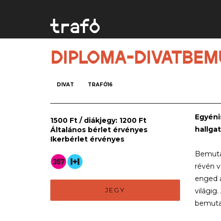
DIPLOMA-DIVATBEM
DIVAT
TRAFÓ16
Egyéni
1500 Ft / diákjegy: 1200 Ft
hallga
Általános bérlet érvényes
Ikerbérlet érvényes
Bemutat
révén v
enged a
JEGY
világig
bemuta