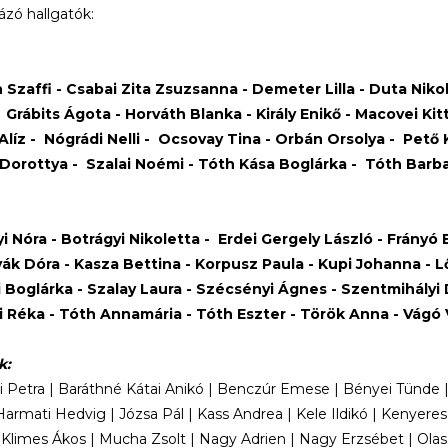
zó hallgatók:
 Szaffi - Csabai Zita Zsuzsanna - Demeter Lilla - Duta
Nikol
- Grábits Ágota - Horváth Blanka - Király Enikő - Macovei K
Alíz - Nógrádi Nelli - Ocsovay Tina - Orbán Orsolya - Pető 
Dorottya - Szalai Noémi - Tóth Kása Boglárka - Tóth Barbar
i Nóra - Botrágyi Nikoletta - Erdei Gergely László - Frány
ák Dóra - Kasza Bettina - Korpusz Paula - Kupi Johanna - Lőr
 Boglárka - Szalay Laura - Szécsényi Ágnes - Szentmihályi Dó
i Réka - Tóth Annamária - Tóth Eszter - Török Anna - Vágó
k:
 Petra | Baráthné Kátai Anikó | Benczúr Emese | Bényei Tünde | B
 Harmati Hedvig | Józsa Pál | Kass Andrea | Kele Ildikó | Kenyeres
Klimes Ákos | Mucha Zsolt | Nagy Adrien | Nagy Erzsébet | Olas