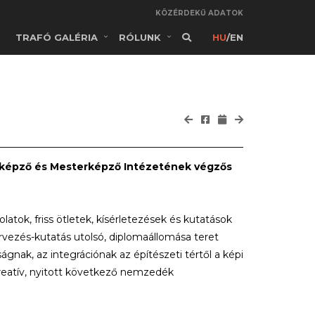
KÖZÉRDEKŰ ADATOK
TRAFÓ GALÉRIA
RÓLUNK
HU
/
EN
apképző és Mesterképző Intézetének végzős
ok, friss ötletek, kísérletezések és kutatások
rvezés-kutatás utolsó, diplomaállomása teret
gnak, az integrációnak az építészeti tértől a képi
kreatív, nyitott következő nemzedék