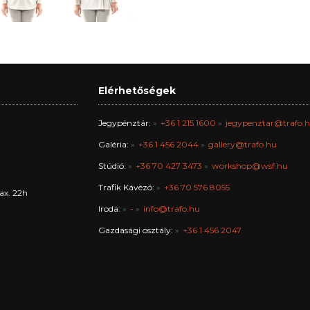
Elérhetőségek
Jegypénztár:
+36 1 215 1600
jegypenztar@trafo.
Galéria:
+36 1 456 2044
gallery@trafo.hu
Stúdió:
+36 70 427 3473
workshop@wsf.hu
Trafik Kávézó:
+36 70 576 8055
ax. 22h
Iroda:
-
info@trafo.hu
Gazdasági osztály:
+36 1 456 2047