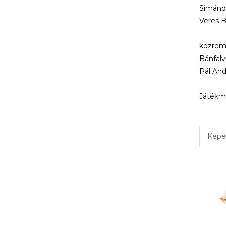
Simándi
Veres B
közrem
Bánfalv
Pál And
Játékme
Képe