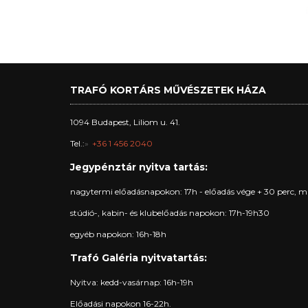
TRAFÓ KORTÁRS MŰVÉSZETEK HÁZA
1094 Budapest, Liliom u. 41.
Tel.:
+36 1 456 2040
Jegypénztár nyitva tartás:
nagytermi előadásnapokon: 17h - előadás vége + 30 perc, m
stúdió-, kabin- és klubelőadás napokon: 17h-19h30
egyéb napokon: 16h-18h
Trafó Galéria nyitvatartás:
Nyitva: kedd-vasárnap: 16h-19h
Előadási napokon 16-22h.