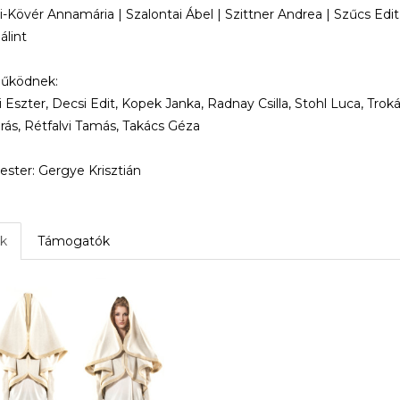
-Kövér Annamária | Szalontai Ábel | Szittner Andrea | Szűcs Edit
álint
űködnek:
i Eszter, Decsi Edit, Kopek Janka, Radnay Csilla, Stohl Luca, Trok
rás, Rétfalvi Tamás, Takács Géza
ster: Gergye Krisztián
k
Támogatók