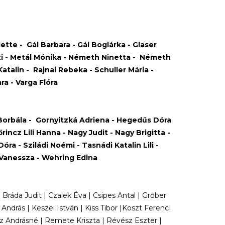
ette - Gál Barbara - Gál Boglárka - Glaser
itti - Metál Mónika - Németh Ninetta - Németh
Katalin - Rajnai Rebeka - Schuller Mária -
a - Varga Flóra
ó Borbála - Gornyitzká Adriena - Hegedűs Dóra
incz Lili Hanna - Nagy Judit - Nagy Brigitta -
ra - Sziládi Noémi - Tasnádi Katalin Lili -
 Vanessza - Wehring Edina
ráda Judit | Czalek Éva | Csipes Antal | Grőber
 András | Keszei István | Kiss Tibor |Koszt Ferenc|
z Andrásné | Remete Kriszta | Révész Eszter |