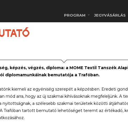
PROGRAM
JEGYVÁSÁRLÁS
UTATÓ
ség, képzés, végzés, diploma: a MOME Textil Tanszék Al
tói diplomamunkáinak bemutatója a Trafóban.
ónk kiemeli az egyéniség szerepét a képzésben. Eredeti gondolat
an mód arra, hogy az új szakmai kihívásoknak megfeleljünk. A te
 nyitottságnak, a szélesebb szakmai területek közötti átjárhatósá
. A Trafóban tartott bemutató lehetőséget teremt az értékadó, 
tkozásához.