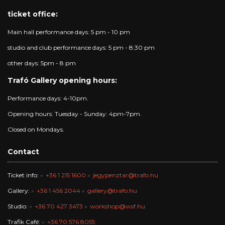
ticket office:
Main hall performance days: 5 pm - 10 pm
studio and club performance days: 5 pm - 8:30 pm
other days: 5pm - 8 pm
Trafó Gallery opening hours:
Performance days: 4-10pm.
Opening hours: Tuesday - Sunday: 4pm-7pm.
Closed on Mondays.
Contact
Ticket info:
+36 1 215 1600
jegypenztar@trafo.hu
Gallery:
+36 1 456 2044
gallery@trafo.hu
Studio:
+36 70 427 3473
workshop@wsf.hu
Trafik Café:
+36 70 576 8055