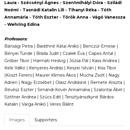
Laura - Szécsényi Ágnes - Szentmihályi Dóra - Sziládi
Noémi - Tasnádi Katalin Lili - Tihanyi Réka - Tóth
Annamária - Tóth Eszter - Török Anna - Vágó Vanessza
- Wehring Edina
Professors:
Bánsági Petra | Baráthné Kátai Anikó | Benczúr Emese |
Bényei Tünde | Bráda Judit | Czalek Éva | Csipes Antal |
Grőber Tibor | Harmati Hedvig | Józsa Pál | Kass Andrea |
Kele Ildikó | Kenyeres András | Keszei István | Kiss Tibor
|Koszt Ferenc| Maurer Klimes Ákos | Mucha Zsolt | Nagy
Adrien | Nagy Erzsébet | Olasz Andrásné | Remete Kriszta |
Révész Eszter | Simándi-Kövér Annamária | Szalontai Ábel |
Szittner Andrea | Szűcs Edit | Tersztyánszkyné Bárdos
Katalin | Varga Anikó | Veres Bálint
Images
Supporters