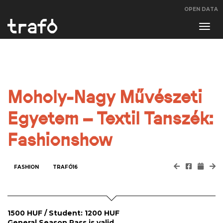
OPEN DATA
Navi
swit
Moholy-Nagy Művészeti
Egyetem – Textil Tanszék:
Fashionshow
FASHION
TRAFÓ16
1500 HUF / Student: 1200 HUF
General Season Pass is valid