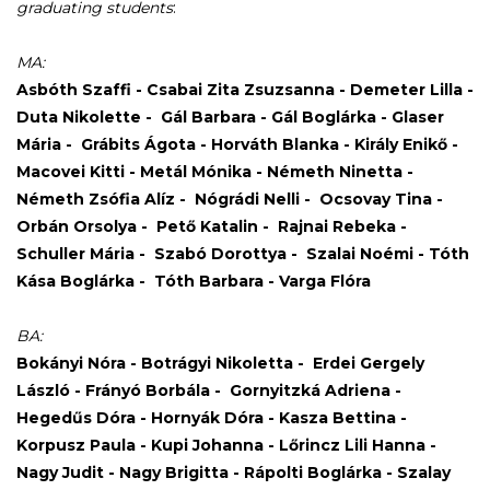
graduating
students
:
MA:
Asbóth Szaffi - Csabai Zita Zsuzsanna - Demeter Lilla -
Duta
Nikolette - Gál Barbara - Gál Boglárka - Glaser
Mária - Grábits Ágota - Horváth Blanka - Király Enikő -
Macovei Kitti - Metál Mónika - Németh Ninetta -
Németh Zsófia Alíz - Nógrádi Nelli - Ocsovay Tina -
Orbán Orsolya - Pető Katalin - Rajnai Rebeka -
Schuller Mária - Szabó Dorottya - Szalai Noémi - Tóth
Kása Boglárka - Tóth Barbara - Varga Flóra
BA:
Bokányi Nóra - Botrágyi Nikoletta - Erdei Gergely
László - Frányó Borbála - Gornyitzká Adriena -
Hegedűs Dóra - Hornyák Dóra - Kasza Bettina -
Korpusz Paula - Kupi Johanna - Lőrincz Lili Hanna -
Nagy Judit - Nagy Brigitta - Rápolti Boglárka - Szalay