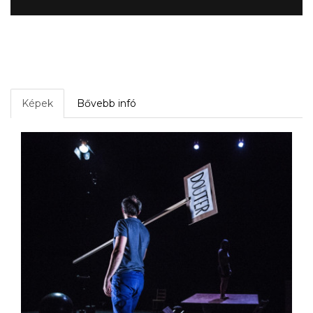
Képek
Bővebb infó