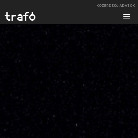
KÖZÉRDEKŰ ADATOK
Navi
váltá