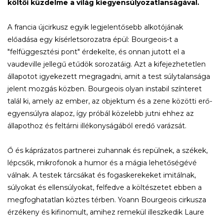
költői küzdelme a világ kiegyensúlyozatlanságával.
A francia újcirkusz egyik legjelentősebb alkotójának
előadása egy kísérletsorozatra épül: Bourgeois-t a
"felfüggesztési pont" érdekelte, és onnan jutott el a
vaudeville jellegű etűdök sorozatáig. Azt a kifejezhetetlen
állapotot igyekezett megragadni, amit a test súlytalansága
jelent mozgás közben. Bourgeois olyan instabil színteret
talál ki, amely az ember, az objektum és a zene közötti erő-
egyensúlyra alapoz, így próbál közelebb jutni ehhez az
állapothoz és feltárni illékonyságából eredő varázsát.
Ő és káprázatos partnerei zuhannak és repülnek, a székek,
lépcsők, mikrofonok a humor és a mágia lehetőségévé
válnak. A testek tárcsákat és fogaskerekeket imitálnak,
súlyokat és ellensúlyokat, felfedve a költészetet ebben a
megfoghatatlan köztes térben. Yoann Bourgeois cirkusza
érzékeny és kifinomult, amihez remekül illeszkedik Laure