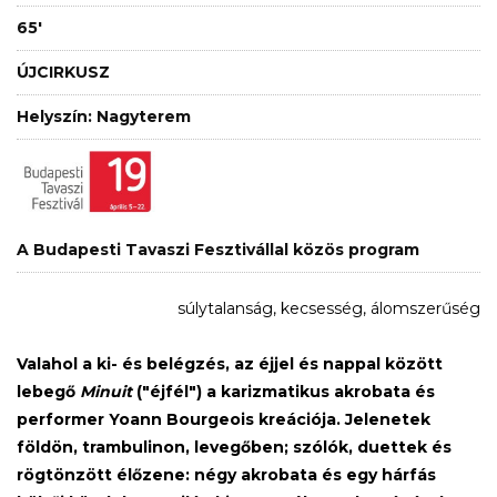
65'
ÚJCIRKUSZ
Helyszín: Nagyterem
A Budapesti Tavaszi Fesztivállal közös program
súlytalanság, kecsesség, álomszerűség
Valahol a ki- és belégzés, az éjjel és nappal között
lebegő
Minuit
("éjfél") a karizmatikus akrobata és
performer Yoann Bourgeois kreációja. Jelenetek
földön, trambulinon, levegőben; szólók, duettek és
rögtönzött élőzene: négy akrobata és egy hárfás