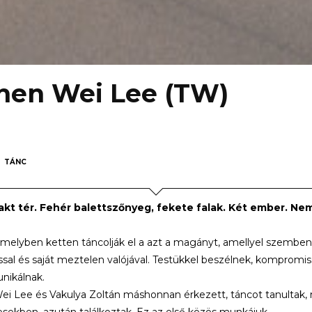
Chen Wei Lee (TW)
TÁNC
akt tér. Fehér balettszőnyeg, fekete falak. Két ember. Nem
amelyben ketten táncolják el a azt a magányt, amellyel szemben 
al és saját meztelen valójával. Testükkel beszélnek, kompro
ikálnak.
i Lee és Vakulya Zoltán máshonnan érkezett, táncot tanultak, 
sekben, azután találkoztak. Ez az első közös munkájuk.