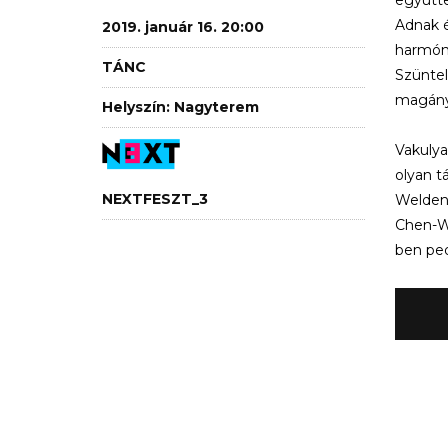
Adnak é
2019. január 16. 20:00
harmóni
TÁNC
Szüntel
magány
Helyszín: Nagyterem
Vakulya
olyan t
NEXTFESZT_3
Welden,
Chen-We
ben ped