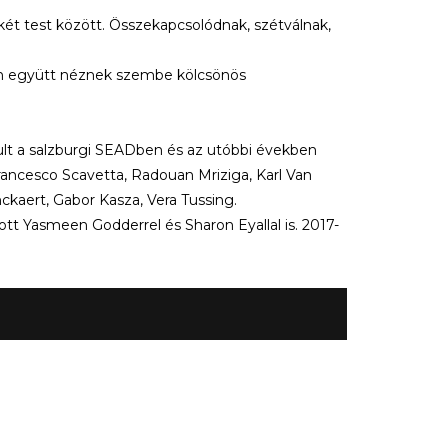
 két test között. Összekapcsolódnak, szétválnak,
an együtt néznek szembe kölcsönös
ult a salzburgi SEADben és az utóbbi években
ancesco Scavetta, Radouan Mriziga, Karl Van
ckaert, Gabor Kasza, Vera Tussing.
tt Yasmeen Godderrel és Sharon Eyallal is. 2017-