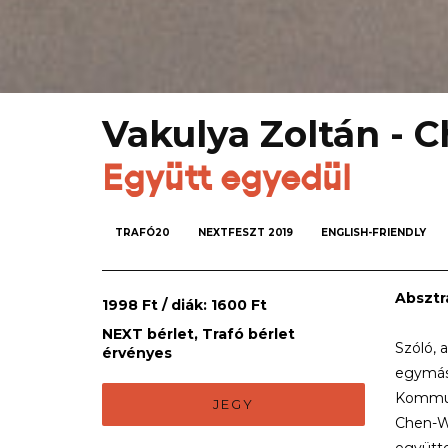
Vakulya Zoltán - 
Együtt egyedül
TRAFÓ20
NEXTFESZT 2019
ENGLISH-FRIENDLY
Absztr
1998 Ft / diák: 1600 Ft
NEXT bérlet, Trafó bérlet
Szóló, 
érvényes
egymáss
Kommun
JEGY
Chen-We
együtte