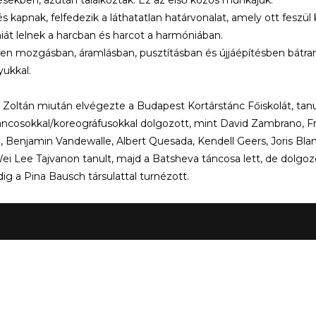
s kapnak, felfedezik a láthatatlan határvonalat, amely ott feszül
át lelnek a harcban és harcot a harmóniában.
en mozgásban, áramlásban, pusztításban és újjáépítésben bátr
ukkal.
 Zoltán miután elvégezte a Budapest Kortárstánc Főiskolát, tan
áncosokkal/koreográfusokkal dolgozott, mint David Zambrano, Fr
 Benjamin Vandewalle, Albert Quesada, Kendell Geers, Joris Blan
i Lee Tajvanon tanult, majd a Batsheva táncosa lett, de dolgozo
ig a Pina Bausch társulattal turnézott.