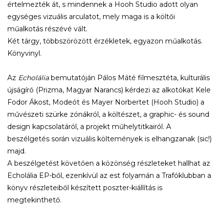
értelmezték át, s mindennek a Hooh Studio adott olyan
egységes vizuális arculatot, mely maga is a költői
műalkotás részévé vált.
Két tárgy, többszörözött érzékletek, egyazon műalkotás.
Könyvinyl.
Az
Echolália
bemutatóján Pálos Máté filmesztéta, kulturális
újságíró (Prizma, Magyar Narancs) kérdezi az alkotókat Kele
Fodor Ákost, Modeót és Mayer Norbertet (Hooh Studio) a
művészeti szürke zónákról, a költészet, a graphic- és sound
design kapcsolatáról, a projekt műhelytitkairól. A
beszélgetés során vizuális költemények is elhangzanak (sic!)
majd.
A beszélgetést követően a közönség részleteket hallhat az
Echolália EP-ből, ezenkívül az est folyamán a Trafóklubban a
könyv részleteiből készített poszter-kiállítás is
megtekinthető.