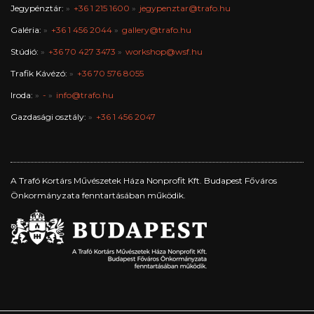
Jegypénztár:
+36 1 215 1600
jegypenztar@trafo.hu
Galéria:
+36 1 456 2044
gallery@trafo.hu
Stúdió:
+36 70 427 3473
workshop@wsf.hu
Trafik Kávézó:
+36 70 576 8055
Iroda:
-
info@trafo.hu
Gazdasági osztály:
+36 1 456 2047
A Trafó Kortárs Művészetek Háza Nonprofit Kft. Budapest Főváros
Önkormányzata fenntartásában működik.