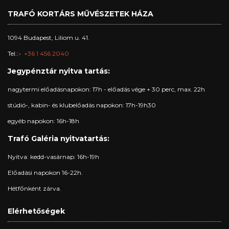
TRAFÓ KORTÁRS MŰVÉSZETEK HÁZA
1094 Budapest, Liliom u. 41.
Tel.:
+36 1 456 2040
Jegypénztár nyitva tartás:
nagytermi előadásnapokon: 17h - előadás vége + 30 perc, max. 22h
stúdió-, kabin- és klubelőadás napokon: 17h-19h30
egyéb napokon: 16h-18h
Trafó Galéria nyitvatartás:
Nyitva: kedd-vasárnap: 16h-19h
Előadási napokon 16-22h.
Hétfőnként zárva.
Elérhetőségek