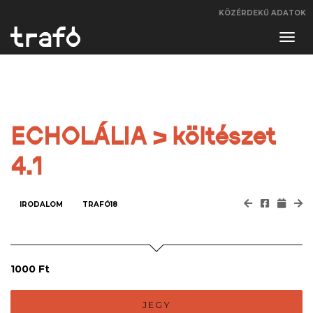
KÖZÉRDEKŰ ADATOK
Navi
váltá
ECHOLÁLIA > költészet
4.1
IRODALOM
TRAFÓ18
1000 Ft
JEGY