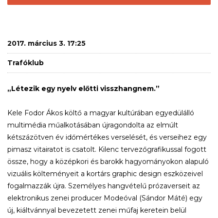
2017. március 3. 17:25
Trafóklub
„Létezik egy nyelv előtti visszhangnem.”
Kele Fodor Ákos költő a magyar kultúrában egyedülálló
multimédia műalkotásában újragondolta az elmúlt
kétszázötven év időmértékes verselését, és verseihez egy
pimasz vitairatot is csatolt. Kilenc tervezőgrafikussal fogott
össze, hogy a középkori és barokk hagyományokon alapuló
vizuális költeményeit a kortárs graphic design eszközeivel
fogalmazzák újra. Személyes hangvételű prózaverseit az
elektronikus zenei producer Modeóval (Sándor Máté) egy
új, kiáltvánnyal bevezetett zenei műfaj keretein belül