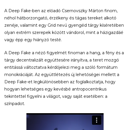
A Deep Fake-ben az előadó Csernovszky Márton finom,
néhol hátborzongató, érzékeny és tágas tereket alkotó
zenéje, valamint egy Grid nevű gyengéd tárgy kíséretében
olyan extrém szerepek között vándorol, mint a házigazdáé
vagy épp egy hiányzó testé.
A Deep Fake a néző figyelmét finoman a hang, a fény és a
tárgy decentralizált együttesére irányítva, a teret mozgó
entitássá változtatva kérdőjelezi meg a szóló formátum
monokráciáját. Az együttlétezés új lehetőségei mellett a
Deep Fake-et legkülönösebben az foglalkoztatja, hogy
hogyan lehetséges egy kevésbé antropocentrikus
tekintettel figyelni a világot, vagy saját esetében: a
színpadot.