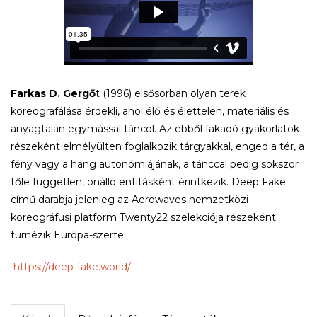
Farkas D. Gergő
t (1996) elsősorban olyan terek
koreografálása érdekli, ahol élő és élettelen, materiális és
anyagtalan egymással táncol. Az ebből fakadó gyakorlatok
részeként elmélyülten foglalkozik tárgyakkal, enged a tér, a
fény vagy a hang autonómiájának, a tánccal pedig sokszor
tőle független, önálló entitásként érintkezik. Deep Fake
című darabja jelenleg az Aerowaves nemzetközi
koreográfusi platform Twenty22 szelekciója részeként
turnézik Európa-szerte.
https://deep-fake.world/