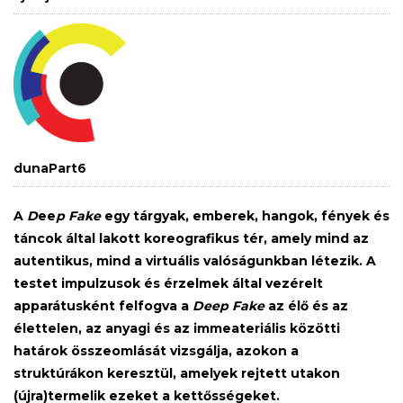
dunaPart6
A
D
ee
p Fake
egy tárgyak, emberek, hangok, fények és
táncok által lakott koreografikus tér, amely mind az
autentikus, mind a virtuális valóságunkban létezik. A
testet impulzusok és érzelmek által vezérelt
apparátusként felfogva a
Deep Fake
az élő és az
élettelen, az anyagi és az immeateriális közötti
határok összeomlását vizsgálja, azokon a
struktúrákon keresztül, amelyek rejtett utakon
(újra)termelik ezeket a kettősségeket.