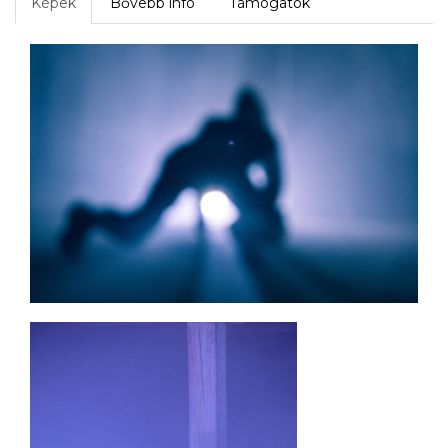
Képek
Bővebb infó
Támogatók