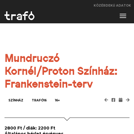
KÖZÉRDEKŰ ADATOK
Navi
váltá
Mundruczó
Kornél/Proton Színház:
Frankenstein-terv
SZÍNHÁZ
TRAFÓ16
16+
2800 Ft / diák: 2200 Ft
Általános bérlet érvényes