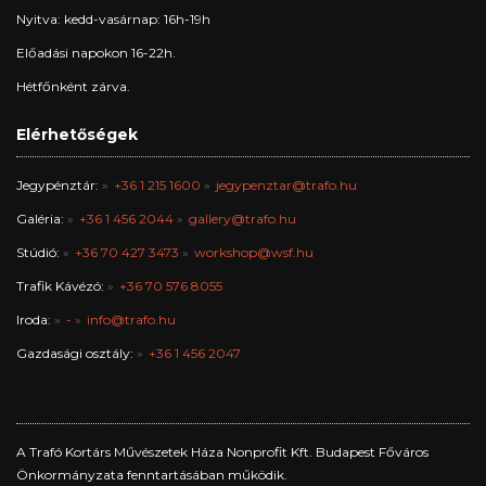
Nyitva: kedd-vasárnap: 16h-19h
Előadási napokon 16-22h.
Hétfőnként zárva.
Elérhetőségek
Jegypénztár:
+36 1 215 1600
jegypenztar@trafo.hu
Galéria:
+36 1 456 2044
gallery@trafo.hu
Stúdió:
+36 70 427 3473
workshop@wsf.hu
Trafik Kávézó:
+36 70 576 8055
Iroda:
-
info@trafo.hu
Gazdasági osztály:
+36 1 456 2047
A Trafó Kortárs Művészetek Háza Nonprofit Kft. Budapest Főváros
Önkormányzata fenntartásában működik.