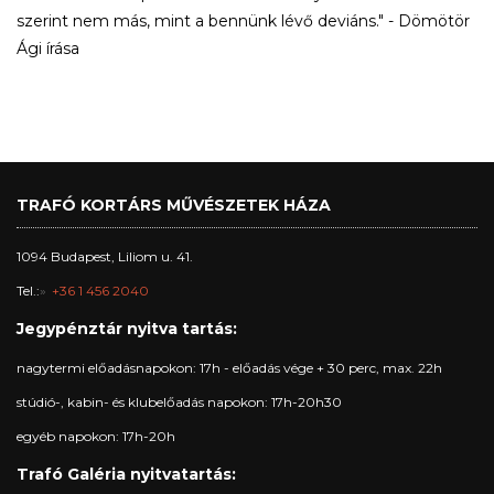
szerint nem más, mint a bennünk lévő deviáns." - Dömötör
Ági írása
TRAFÓ KORTÁRS MŰVÉSZETEK HÁZA
1094 Budapest, Liliom u. 41.
Tel.:
+36 1 456 2040
Jegypénztár nyitva tartás:
nagytermi előadásnapokon: 17h - előadás vége + 30 perc, max. 22h
stúdió-, kabin- és klubelőadás napokon: 17h-20h30
egyéb napokon: 17h-20h
Trafó Galéria nyitvatartás: