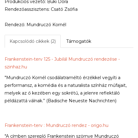
Produkciós vezető: Büki Dóra
Rendezőasszisztens: Csató Zsófia
Rendező: Mundruczó Kornél
Kapcsolódó cikkek (2)
Támogatók
Frankenstein-terv 125 - Jubilál Mundruczó rendezése -
szinhaz.hu
"Mundruczó Kornél csodálatraméltó érzékkel vegyíti a
performansz, a komédia és a naturalista színház műfajait,
melyek az ő kezében egy sokrétű, a jelenre reflektáló
példázattá válnak.” (Badische Neueste Nachrichten)
Frankenstein-terv : Mundruczó rendez - origo.hu
"A címben szereplő Frankenstein szörnye Mundruczó