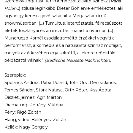
szereplőválogatást. A filmrendezőt alakító színész (
Rába
Roland
) stílusa leginkább Dieter Bohlenre emlékeztet, aki
ugyanígy keresi a jövő sztárjait a Megasztár című
showműsorban. (...) Tumultus, letartóztatás, félrecsúszott
életek foszlányai és ami ezután marad: a nyomor. (…)
Mundruczó Kornél csodálatraméltó érzékkel vegyíti a
performansz, a komédia és a naturalista színház műfajait,
melyek az ő kezében egy sokrétű, a jelenre reflektáló
példázattá válnak.”
(Badische Neueste Nachrichten)
Szereplők:
Spolarics Andrea, Rába Roland, Tóth Orsi, Derzsi János,
Terhes Sándor, Stork Natasa, Orth Péter, Kiss Ágota
Díszlet, jelmez: Ágh Márton
Dramaturg: Petrányi Viktória
Fény: Rigó Zoltán
Hang, videó: Belényesi Zoltán
Kellék: Nagy Gergely