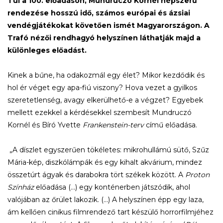
Túl a 100. előadáson, Mundruczó Kornél népszerű
rendezése hosszú idő, számos európai és ázsiai
vendégjátékokat követően ismét Magyarországon. A
Trafó nézői rendhagyó helyszínen láthatják majd a
különleges előadást.
Kinek a bűne, ha odakozmál egy élet? Mikor kezdődik és
hol ér véget egy apa-fiú viszony? Hova vezet a gyilkos
szeretetlenség, avagy elkerülhető-e a végzet? Egyebek
mellett ezekkel a kérdésekkel szembesít Mundruczó
Kornél és Bíró Yvette
Frankenstein-terv
című előadása.
„A díszlet egyszerűen tökéletes: mikrohullámú sütő, Szűz
Mária-kép, diszkólámpák és egy kihalt akvárium, mindez
összetúrt ágyak és darabokra tört székek között. A
Proton
Színház
előadása (...) egy konténerben játszódik, ahol
valójában az őrület lakozik. (...) A helyszínen épp egy laza,
ám kellően cinikus filmrendező tart készülő horrorfilmjéhez