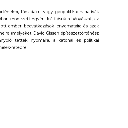
énelmi, társadalmi vagy geopolitikai narratívák
ában rendezett egyéni kiállításuk a bányászat, az
ajott emberi beavatkozások lenyomataira és azok
meire (melyeket David Gissen építészettörténész
nyoló tettek nyomaira, a katonai és politikai
melék-rétegre.
almazzák a mikroszkóppal készült képektől a
érésig annak érdekében, hogy feltárják azokat a
e használják a természetet, és melyek politikai
 válnak a tenger alatti gyémántbányászat hangjai és
re; hangot kap az elpusztított területek romjain
matok, melyek a múlt nem kívánatos elemeit és a
fedni.
011 óta dolgoznak együtt. Installációikban,