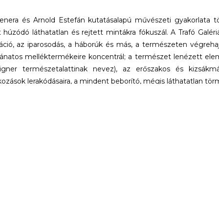
nera és Arnold Estefán kutatásalapú művészeti gyakorlata tört
húzódó láthatatlan és rejtett mintákra fókuszál. A Trafó Galéri
áció, az iparosodás, a háborúk és más, a természeten végreh
natos melléktermékeire koncentrál; a természet lenézett ele
igner természetalattinak nevez), az erőszakos és kizsákmá
ozások lerakódásaira, a mindent beborító, mégis láthatatlan tör
szek a legkülönbözőbb technológiákat és nézőpontokat alk
itfelvételekig, a bioszenzoroktól a hangnavigációs távolságm
tokat, melyek bizonyos események elfedésére vagy eltörlésér
tonai célokból formálják át a tájat. A kiállításon így hallhatóvá
uszta szemmel nem látható hatásai a víz alatt fekvő területek
mbák közötti kommunikáció; és láthatóvá válnak azok a folya
ülönböző hatalmi érdekek által vezérelt szándékait igyekeznek el
Benera
(RO, 1977) és
Arnold Estefán
(RO/HU, 1978) 2