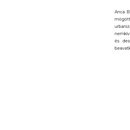
Anca Be
mögött 
urbaniz
nemkívá
és des
beavatk
A művé
szatell
folyama
vagy ka
annak p
növő go
jelen k
Anca 