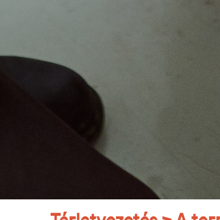
Tárlatvezetés > A ter