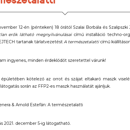
ovember 12-én (pénteken) 18 órától Szalai Borbála és Szalipszki 
tlan erők látható megnyilvánulásai
című installáció techno-or
 EJTECH tartanak tárlatvezetést
A természetalatti
című kiállításon
am ingyenes, minden érdeklődőt szeretettel várunk!
 épületében kötelező az orrot és szájat eltakaró maszk viselés
 látogatás során az FFP2-es maszk használatát ajánljuk.
nera & Arnold Estefán: A természetalatti
ítás 2021. december 5-ig látogatható.