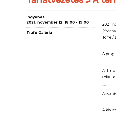
ingyenes
2021. november 12. 18:00 - 19:00
2021. n
láthata
Trafó Galéria
Torre /
A progr
A Trafó
miatt a
---
Anca Be
A kiáll