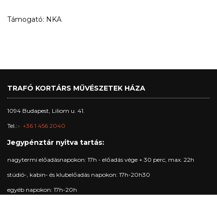
Támogató: NKA
TRAFÓ KORTÁRS MŰVÉSZETEK HÁZA
1094 Budapest, Liliom u. 41.
Tel.:
+36 1 456 2040
Jegypénztár nyitva tartás:
nagytermi előadásnapokon: 17h - előadás vége + 30 perc, max. 22h
stúdió-, kabin- és klubelőadás napokon: 17h-20h30
egyéb napokon: 17h-20h
Trafó Galéria nyitvatartás: