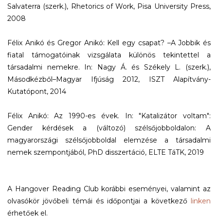
Salvaterra (szerk.), Rhetorics of Work, Pisa University Press,
2008
Félix Anikó és Gregor Anikó: Kell egy csapat? –A Jobbik és
fiatal támogatóinak vizsgálata különös tekintettel a
társadalmi nemekre. In: Nagy Á. és Székely L. (szerk.),
Másodkézből–Magyar Ifjúság 2012, ISZT Alapítvány-
Kutatópont, 2014
Félix Anikó: Az 1990-es évek. In: "Katalizátor voltam":
Gender kérdések a (változó) szélsőjobboldalon: A
magyarországi szélsőjobboldal elemzése a társadalmi
nemek szempontjából, PhD disszertáció, ELTE TáTK, 2019
A Hangover Reading Club korábbi eseményei, valamint az
olvasókör jövőbeli témái és időpontjai a következő
linken
érhetőek el.