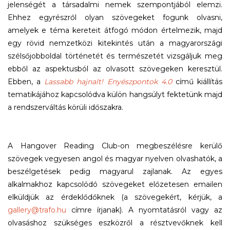
jelenségét a társadalmi nemek szempontjából elemzi.
Ehhez egyrészről olyan szövegeket fogunk olvasni,
amelyek e téma kereteit átfogó módon értelmezik, majd
egy rövid nemzetközi kitekintés után a magyarországi
szélsőjobboldal történetét és természetét vizsgáljuk meg
ebből az aspektusból az olvasott szövegeken keresztül.
Ebben, a
Lassabb hajnalt! Enyészpontok 4.0
című kiállítás
tematikájához kapcsolódva külön hangsúlyt fektetünk majd
a rendszerváltás körüli időszakra.
A Hangover Reading Club-on megbeszélésre kerülő
szövegek vegyesen angol és magyar nyelven olvashatók, a
beszélgetések pedig magyarul zajlanak. Az egyes
alkalmakhoz kapcsolódó szövegeket előzetesen emailen
elküldjük az érdeklődőknek (a szövegekért, kérjük, a
gallery@trafo.hu
címre írjanak). A nyomtatásról vagy az
olvasáshoz szükséges eszközről a résztvevőknek kell