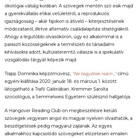
ökológiai válság korában. A szövegek mentén szó esik majd
a gyerekvállalás etikai vetületéről, a reprodukciós
igazságosság – akár fajokon is átívelő – kiterjesztésének
módozatairól, illetve alternatív családalapítási stratégiákról.
Ahogy a legutóbbi olvasókörön, úgy ez alkalommal is a
paraszti közösségeknek a természeti és társadalmi
kihívásokra adott, kultúrateremtő válaszai is a spekulatív
vizsgálódás tárgyát képezik majd.
Trapp Dominika képzőművész,
"Ne tegyétek reám..."
című
egyéni kiállítása 2020. január 18. és március 1. között
látogatható a Trafó Galériában. Kremmer Sarolta
szociológus, a Semmelweis Egyetem szülésznő hallgatója.
A Hangover Reading Club-on megbeszélésre kerülő
szövegek vegyesen angol és magyar nyelven olvashatók, a
beszélgetések pedig magyarul zajlanak. Az egyes
alkalmakhoz kapcsolódó szövegeket előzetesen emailen