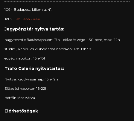
1094 Budapest, Liliom u. 41.
Tel.:
+36 1 456 2040
Jegypénztár nyitva tartás:
nagytermi előadásnapokon: 17h - előadás vége + 30 perc, max. 22h
stúdió-, kabin- és klubelőadás napokon: 17h-19h30
egyéb napokon: 16h-18h
Trafó Galéria nyitvatartás:
Nyitva: kedd-vasárnap: 16h-19h
Előadási napokon 16-22h.
Hétfőnként zárva.
Elérhetőségek
Jegypénztár:
+36 1 215 1600
jegypenztar@trafo.hu