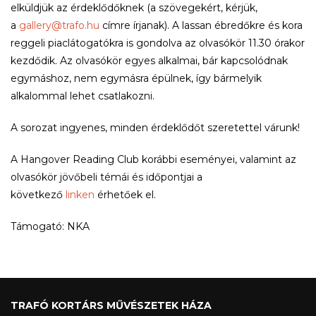
elküldjük az érdeklődőknek (a szövegekért, kérjük,
a
gallery@trafo.hu
címre írjanak). A lassan ébredőkre és kora
reggeli piaclátogatókra is gondolva az olvasókör 11.30 órakor
kezdődik. Az olvasókör egyes alkalmai, bár kapcsolódnak
egymáshoz, nem egymásra épülnek, így bármelyik
alkalommal lehet csatlakozni.
A sorozat ingyenes, minden érdeklődőt szeretettel várunk!
A Hangover Reading Club korábbi eseményei, valamint az
olvasókör jövőbeli témái és időpontjai a
következő
linken
érhetőek el.
Támogató: NKA
TRAFÓ KORTÁRS MŰVÉSZETEK HÁZA