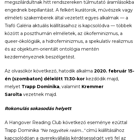
megszilárdultnak hitt rendszereken túlmutató áramlásokba
engednek bepillantást. A felkért kurátorok, művészek vagy
elméleti szakemberek által vezetett egyes alkalmak — a
Trafó Galéria aktuális kiállításaihoz is kapcsolódva — többek
között a poszthumán elméletek, az ökofeminizmus, a
queer-ökológiák, a hidrofeminizmus, a spekulatív realizmus
és az objektum-orientált ontológia mentén
kezdeményeznek beszélgetést.
Az olvasókör következő, hatodik alkalma
2020. február 15-
én (szombaton) délelőtt 11:30-kor
kezdődik majd,
melyet
Trapp Dominika
, valamint
Kremmer
Sarolta
vezetnek majd.
Rokonulás sokasodás helyett
A Hangover Reading Club következő eseménye ezúttal
Trapp Dominika
"Ne tegyétek reám..."
című kiállításához
kapcsolódóan a gyerekvállalás kérdésességét veti fel az