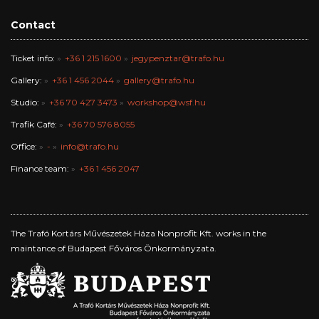
Contact
Ticket info:
+36 1 215 1600
jegypenztar@trafo.hu
Gallery:
+36 1 456 2044
gallery@trafo.hu
Studio:
+36 70 427 3473
workshop@wsf.hu
Trafik Café:
+36 70 576 8055
Office:
-
info@trafo.hu
Finance team:
+36 1 456 2047
The Trafó Kortárs Művészetek Háza Nonprofit Kft. works in the
maintance of Budapest Főváros Önkormányzata.