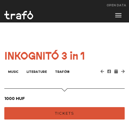
OPEN DATA
Navi
swit
INKOGNITÓ 3 in 1
MUSIC
LITERATURE
TRAFÓ18
1000 HUF
TICKETS