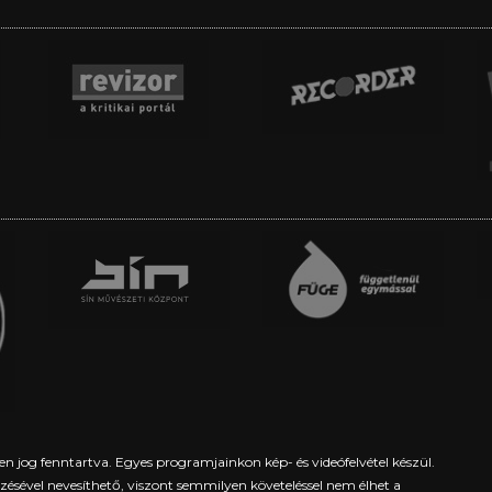
en jog fenntartva. Egyes programjainkon kép- és videófelvétel készül.
yezésével nevesíthető, viszont semmilyen követeléssel nem élhet a