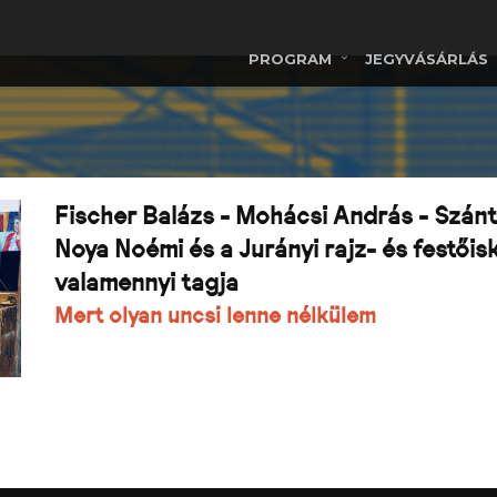
PROGRAM
JEGYVÁSÁRLÁS
Fischer Balázs - Mohácsi András - Szán
Noya Noémi és a Jurányi rajz- és festőis
valamennyi tagja
Mert olyan uncsi lenne nélkülem