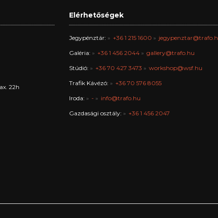
Elérhetőségek
Jegypénztár:
+36 1 215 1600
jegypenztar@trafo.
Galéria:
+36 1 456 2044
gallery@trafo.hu
Stúdió:
+36 70 427 3473
workshop@wsf.hu
Trafik Kávézó:
+36 70 576 8055
ax. 22h
Iroda:
-
info@trafo.hu
Gazdasági osztály:
+36 1 456 2047