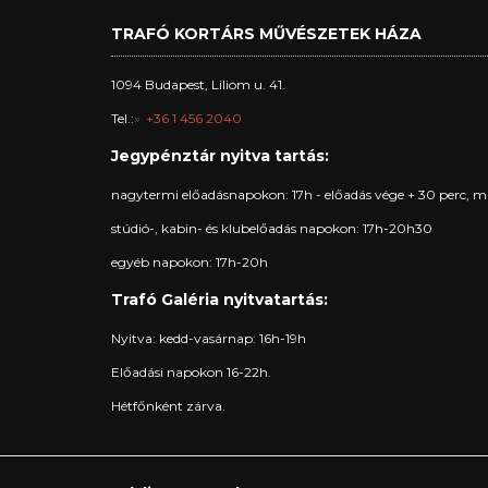
TRAFÓ KORTÁRS MŰVÉSZETEK HÁZA
1094 Budapest, Liliom u. 41.
Tel.:
+36 1 456 2040
Jegypénztár nyitva tartás:
nagytermi előadásnapokon: 17h - előadás vége + 30 perc, m
stúdió-, kabin- és klubelőadás napokon: 17h-20h30
egyéb napokon: 17h-20h
Trafó Galéria nyitvatartás:
Nyitva: kedd-vasárnap: 16h-19h
Előadási napokon 16-22h.
Hétfőnként zárva.