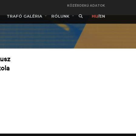
KÖZÉRDEKŰ ADATOK
TRAFÓ GALÉRIA
RÓLUNK
HU
/
EN
tusz
kola