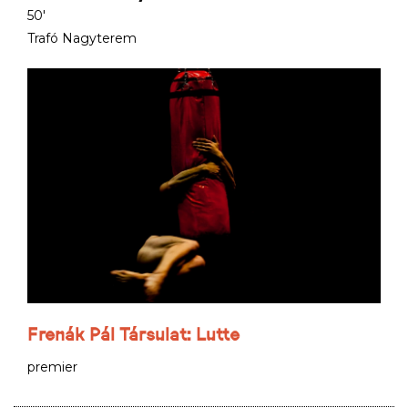
50'
Trafó Nagyterem
Frenák Pál Társulat: Lutte
premier