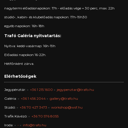
nagytermi előadásnapokon: 17h - előadás vége + 30 perc, max. 22h
stúdió-, kabin- és klubelőadás napokon: 17h-19h30
egyéb napokon: 16h-18h
Trafó Galéria nyitvatartás:
Nyitva: kedd-vasárnap: 16h-19h
Előadási napokon 16-22h.
Hétfőnként zárva.
Elérhetőségek
Jegypénztár:
+36 1 215 1600
jegypenztar@trafo.hu
Galéria:
+36 1 456 2044
gallery@trafo.hu
Stúdió:
+36 70 427 3473
workshop@wsf.hu
Trafik Kávézó:
+36 70 576 8055
Iroda:
-
info@trafo.hu