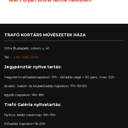
TRAFÓ KORTÁRS MŰVÉSZETEK HÁZA
1094 Budapest, Liliom u. 41.
Tel.:
+36 1 456 2040
Jegypénztár nyitva tartás:
nagytermi előadásnapokon: 17h - előadás vége + 30 perc, max. 22h
stúdió-, kabin- és klubelőadás napokon: 17h-19h30
egyéb napokon: 16h-18h
Trafó Galéria nyitvatartás:
Nyitva: kedd-vasárnap: 16h-19h
Előadási napokon 16-22h.