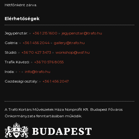
Hétfőnként zárva.
Elérhetőségek
Jegypénztár:
+36 1 215 1600
jegypenztar@trafo.hu
Galéria:
+36 1 456 2044
gallery@trafo.hu
Stúdió:
+36 70 427 3473
workshop@wsf.hu
Trafik Kávézó:
+36 70 576 8055
Iroda:
-
info@trafo.hu
Gazdasági osztály:
+36 1 456 2047
A Trafó Kortárs Művészetek Háza Nonprofit Kft. Budapest Főváros
Önkormányzata fenntartásában működik.