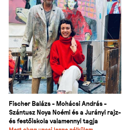
Fischer Balázs - Mohácsi András -
Szántusz Noya Noémi és a Jurányi rajz-
és festőiskola valamennyi tagja
Mert olyan uncsi lenne nélkülem