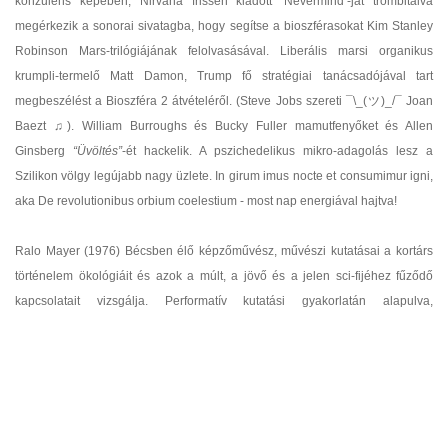
konzulens képében, Nirvana frissen kiadott ‘Nevermind’-ját trombitálva
megérkezik a sonorai sivatagba, hogy segítse a bioszférasokat Kim Stanley
Robinson Mars-trilógiájának felolvasásával. Liberális marsi organikus
krumpli-termelő Matt Damon, Trump fő stratégiai tanácsadójával tart
megbeszélést a Bioszféra 2 átvételéről. (Steve Jobs szereti ¯\_(ツ)_/¯ Joan
Baezt ♫). William Burroughs és Bucky Fuller mamutfenyőket és Allen
Ginsberg
“Üvöltés”
-ét hackelik. A pszichedelikus mikro-adagolás lesz a
Szilikon völgy legújabb nagy üzlete. In girum imus nocte et consumimur igni,
aka De revolutionibus orbium coelestium - most nap energiával hajtva!
Ralo Mayer (1976) Bécsben élő képzőművész, művészi kutatásai a kortárs
történelem ökológiáit és azok a múlt, a jövő és a jelen sci-fijéhez fűződő
kapcsolatait vizsgálja. Performatív kutatási gyakorlatán alapulva,
installációiban, videóiban, performanszaiban és szövegeiben olyan
összeállításokat hoz létre, melyek többrétegű történetmesélésen alapulnak.
Számos nemzetközi kiállításon, film fesztiválon és konferencián vett részt,
többek között a hong kongi University Museum and Art Gallery, a rotor (Graz),
a Kunstpavillon (Innsbruck), a Lentos Kunstmuseum (Linz), a NGBK (Berlin),