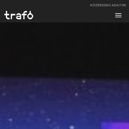
KÖZÉRDEKŰ ADATOK
Navi
váltá