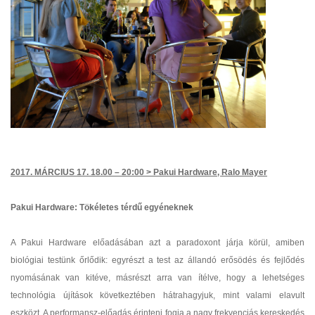
2017. MÁRCIUS 17. 18.00 – 20:00 >
Pakui Hardware, Ralo Mayer
Pakui Hardware: Tökéletes térdű egyéneknek
A Pakui Hardware előadásában azt a paradoxont járja körül, amiben
biológiai testünk őrlődik: egyrészt a test az állandó erősödés és fejlődés
nyomásának van kitéve, másrészt arra van ítélve, hogy a lehetséges
technológia újítások következtében hátrahagyjuk, mint valami elavult
eszközt. A performansz-előadás érinteni fogja a nagy frekvenciás kereskedés