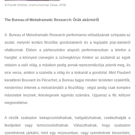
Erhardt Miklós: Instrumental Dove, 2016
The Bureau of Melodramatic Research: Órák akármiről
A Bureau of Melodramatic Research performansz-előadásának színpada az
asztal, melynél kortárs filozófiai gondolatokról és a legújabb pop-dalokról
vitatkoznak. Ebben a párbeszéden alapuló performanszban a telefon a
hangfal, a könnyed csevegés a szövegkönyv. Amikor az asztalnál az egyik
oldalon a való világ, a másikon pedig annak reprezentációja jelenik meg, és
vice versa, amikor a szalvéta a világ és a kiskanál a gondolat. Mint Flaubert
karakterei Bouvard és Pécuchet, a Bureau tagjai minden területen szakértők,
mindenhez értenek a melodrámától a filozófiáig - végül pedig csak komplex
másolatok lesznek, feleslegesek egymás számára. Ugyanaz a fél, kétszer
megismételve.
A nézők szabadon bekapcsolódhatnak, hallgatózhatnak, csekkolhatják a
feedjeiket vagy lemorzsolódhatnak. Választhatnak, hogy szabadon
szeretnének járkálni, mint egy múzeumban, vagy szeretnének bevonódni,