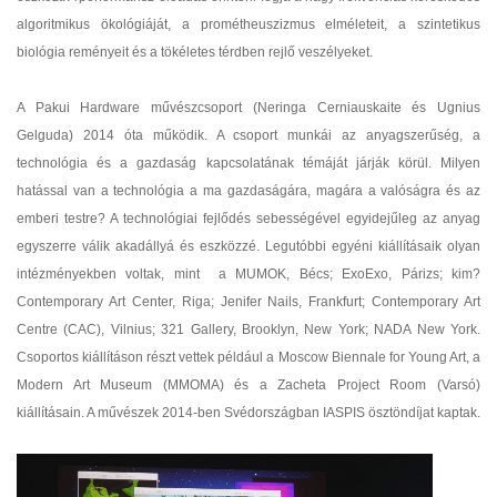
algoritmikus ökológiáját, a prométheuszizmus elméleteit, a szintetikus
biológia reményeit és a tökéletes térdben rejlő veszélyeket.
A Pakui Hardware művészcsoport (Neringa Cerniauskaite és Ugnius
Gelguda) 2014 óta működik. A csoport munkái az anyagszerűség, a
technológia és a gazdaság kapcsolatának témáját járják körül. Milyen
hatással van a technológia a ma gazdaságára, magára a valóságra és az
emberi testre? A technológiai fejlődés sebességével egyidejűleg az anyag
egyszerre válik akadállyá és eszközzé. Legutóbbi egyéni kiállításaik olyan
intézményekben voltak, mint a MUMOK, Bécs; ExoExo, Párizs; kim?
Contemporary Art Center, Riga; Jenifer Nails, Frankfurt; Contemporary Art
Centre (CAC), Vilnius; 321 Gallery, Brooklyn, New York; NADA New York.
Csoportos kiállításon részt vettek például a Moscow Biennale for Young Art, a
Modern Art Museum (MMOMA) és a Zacheta Project Room (Varsó)
kiállításain. A művészek 2014-ben Svédországban IASPIS ösztöndíjat kaptak.