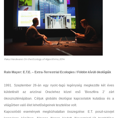
Pakui Hardware: On the Ecology of Algorithms, 2014
Ralo Mayer: E.T.E. – Extra-Terrestrial Ecologies / Földön kívüli ökológiák
1991. Szeptember 26-án egy nyolc-tagú legénység megkezdte két éves
küldetését az arizónai Oraclehez közel eső ’Bioszféra 2’ zárt
ökoszisztémájában. Céljuk globális ökológiai kapcsolatok kutatása és a
világűrben való élet lehetőségeinek tesztelése volt.
Kapcsolódó események megbízhatatlan összegzése: E.T. poszt-szovjet