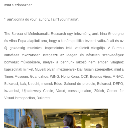
mint a színházban.
“I ain't gonna do your laundry, I ain't your mama”.
The Bureau of Melodramatic Research egy intézmény, amit Irina Gheorghe
és Alina Popa alapított arra, hogy a kortárs politika érzelmi változásait és az
új gazdaság munkával kapcsolatos lelki vetületeit vizsgálja. A Bureau
kutatásait fokozatosan kiterjeszti az idegen és névtelen szenvedélyek
bonyolult működésére, melyek a bennünk lakozó nem emberi világhoz
kapcsolnak minket. Műveik olyan intézmények kiállításain szerepeltek, mint a
Times Museum, Guangzhou; WING, Hong Kong; CCK, Buenos Aires; MNAC,
Bukarest; bak, Utrecht; mumok Bécs; Salonul de proiecte, Bukarest; DEPO,
Isztambul; Ujazdowsky Castle, Varsó; messagesalon, Zürich; Center for
Visual Introspection, Bukarest.