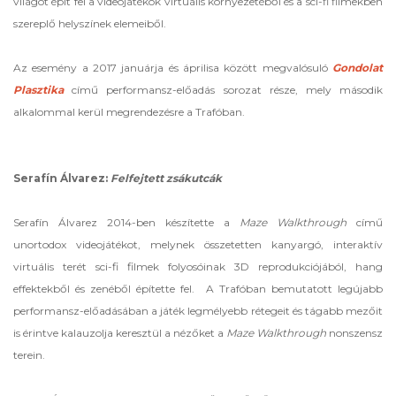
világot épít fel a videojátékok virtuális környezetéből és a sci-fi filmekben
szereplő helyszínek elemeiből.
Az esemény a 2017 januárja és áprilisa között megvalósuló
Gondolat
Plasztika
című performansz-előadás sorozat része, mely
második
alkalommal
kerül megrendezésre a Trafóban.
Serafín Álvarez:
Felfejtett zsákutcák
Serafín Álvarez 2014-ben készítette a
Maze Walkthrough
című
unortodox videojátékot, melynek összetetten kanyargó, interaktív
virtuális terét sci-fi filmek folyosóinak 3D reprodukciójából, hang
effektekből és zenéből építette fel. A Trafóban bemutatott legújabb
performansz-előadásában a játék legmélyebb rétegeit és tágabb mezőit
is érintve kalauzolja keresztül a nézőket a
Maze Walkthrough
nonszensz
terein.