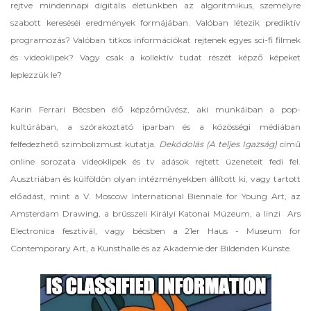
rejtve mindennapi digitális életünkben az algoritmikus, személyre
szabott kereséséi eredmények formájában. Valóban létezik prediktív
programozás? Valóban titkos információkat rejtenek egyes sci-fi filmek
és videoklipek? Vagy csak a kollektív tudat részét képző képeket
leplezzük le?
Karin Ferrari Bécsben élő képzőművész, aki munkáiban a pop-
kultúrában, a szórakoztató iparban és a közösségi médiában
felfedezhető szimbolizmust kutatja.
Dekódolás (A teljes Igazság)
című
online sorozata videoklipek és tv adások rejtett üzeneteit fedi fel.
Ausztriában és külföldön olyan intézményekben állított ki, vagy tartott
előadást, mint a V. Moscow International Biennale for Young Art, az
Amsterdam Drawing, a brüsszeli Királyi Katonai Múzeum, a linzi Ars
Electronica fesztivál, vagy bécsben a 21er Haus - Museum for
Contemporary Art, a Kunsthalle és az Akademie der Bildenden Künste.