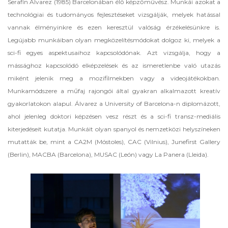
Serafín Álvarez (1985) Barcelonában élő képzőművész. Munkái azokat a
technológiai és tudományos fejlesztéseket vizsgálják, melyek hatással
vannak élményinkre és ezen keresztül valóság érzékelésünkre is.
Legújabb munkáiban olyan megközelítésmódokat dolgoz ki, melyek a
sci-fi egyes aspektusaihoz kapcsolódónak. Azt vizsgálja, hogy a
mássághoz kapcsolódó elképzelések és az ismeretlenbe való utazás
miként jelenik meg a mozifilmekben vagy a videojátékokban.
Munkamódszere a műfaj rajongói által gyakran alkalmazott kreatív
gyakorlatokon alapul. Álvarez a University of Barcelona-n diplomázott,
ahol jelenleg doktori képzésen vesz részt és a sci-fi transz-mediális
kiterjedéseit kutatja. Munkáit olyan spanyol és nemzetközi helyszíneken
mutatták be, mint a CA2M (Móstoles), CAC (Vilnius), Junefirst Gallery
(Berlin), MACBA (Barcelona), MUSAC (León) vagy La Panera (Lleida).