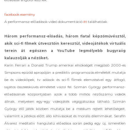
facebook esemény
A performansz-előadások videó dokumentáció
itt
találhatóak.
Három performansz-előadás, három fiatal képzőművésztől,
akik sci-fi filmek útvesztőin keresztül, videojátékok virtuális
terein át egészen a YouTube legmélyebb bugyraiig
kalauzolják a nézőket.
Karin Ferrari a Donald Trump amerikai elnökségét megjósló 2000-es
Simpsons epizód apropóján a prediktív programozás elméletét mutatja
be és videoklipek, tv adások és sci-fi filmek elemzésével egy átfogó,
sajátos összeesküvés elméletet vázol fel. Szimán György performansz-
előadásának központjában azok a több milliós nézőszámú videók
állnak, melyeken egy-egy videojáték végigjátszása látható. Szimán
György élő játék közben mutatja be a médium rejtett lehetőségeit,
valamint a játékos előtt álló kihívásokat és morális dilemmákat. Serafín
Álvarez meditatív hangulatú előadása során pedig egy új, ismeretlen