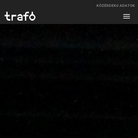
KÖZÉRDEKŰ ADATOK
Navi
váltá