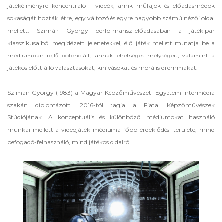
játékélményre koncentráló - videók, amik műfajok és előadásmódok
sokaságát hozták létre, egy változó és egyre nagyobb számú nézői oldal
mellett. Szimán György performansz-előadásában a játékipar
klasszikusaiból megidézett jelenetekkel, élő játék mellett mutatja be a
médiumban rejlő potenciált, annak lehetséges mélységeit, valamint a
játékos előtt álló választásokat, kihívásokat és morális dilemmákat.
Szimán György (1983) a Magyar Képzőművészeti Egyetem Intermédia
szakán diplomázott. 2016-tól tagja a Fiatal Képzőművészek
Stúdiójának. A konceptuális és különböző médiumokat használó
munkái mellett a videojáték médiuma főbb érdeklődési területe, mind
befogadó-felhasználó, mind játékos oldalról.