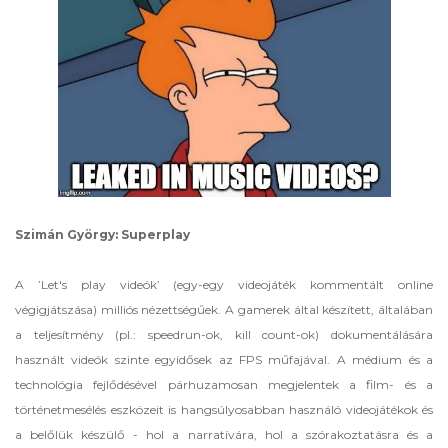
Szimán György: Superplay
A ’Let's play videók’ (egy-egy videojáték kommentált online
végigjátszása) milliós nézettségűek. A gamerek által készített, általában
a teljesítmény (pl.: speedrun-ok, kill count-ok) dokumentálására
használt videók szinte egyidősek az FPS műfajával. A médium és a
technológia fejlődésével párhuzamosan megjelentek a film- és a
történetmesélés eszközeit is hangsúlyosabban használó videojátékok és
a belőlük készülő - hol a narratívára, hol a szórakoztatásra és a