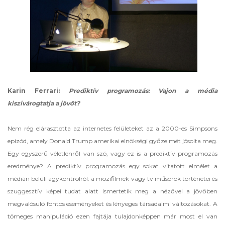
Karin Ferrari:
Prediktív programozás: Vajon a média
kiszivárogtatja a jövőt?
Nem rég elárasztotta az internetes felületeket az a 2000-es Simpsons
epizód, amely Donald Trump amerikai elnökségi győzelmét jósolta meg.
Egy egyszerű véletlenről van szó, vagy ez is a prediktív programozás
eredménye? A prediktív programozás egy sokat vitatott elmélet a
médián belüli agykontrolról: a mozifilmek vagy tv műsorok történetei és
szuggesztív képei tudat alatt ismertetik meg a nézővel a jövőben
megvalósuló fontos eseményeket és lényeges társadalmi változásokat. A
tömeges manipuláció ezen fajtája tulajdonképpen már most el van