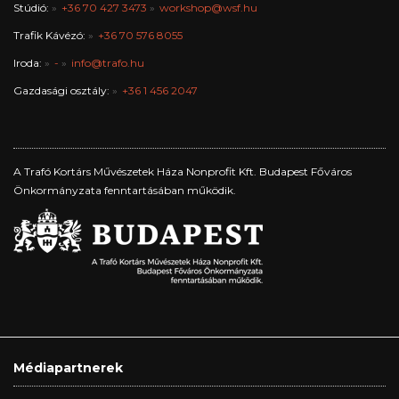
Stúdió:
+36 70 427 3473
workshop@wsf.hu
Trafik Kávézó:
+36 70 576 8055
Iroda:
-
info@trafo.hu
Gazdasági osztály:
+36 1 456 2047
A Trafó Kortárs Művészetek Háza Nonprofit Kft. Budapest Főváros
Önkormányzata fenntartásában működik.
Médiapartnerek