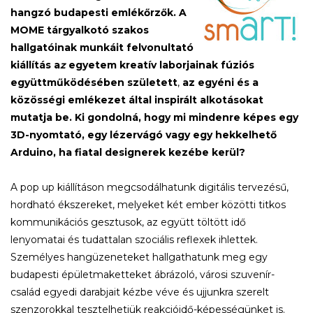
hangzó budapesti emlékőrzők. A
MOME tárgyalkotó szakos
hallgatóinak munkáit felvonultató
kiállítás a
z
egyetem
kreatív laborjainak fúziós
együttműködésében született
,
az
egyéni és a
közösségi emlékezet által inspirált alkotásokat
mutatja be. Ki gondolná, hogy mi mindenre képes egy
3D-nyomtató, egy lézervágó vagy egy hekkelhető
Arduino, ha fiatal designerek kezébe kerül?
A pop up kiállításon megcsodálhatunk digitális tervezésű,
hordható ékszereket, melyeket két ember közötti titkos
kommunikációs gesztusok, az együtt töltött idő
lenyomatai és tudattalan szociális reflexek ihlettek.
Személyes hangüzeneteket hallgathatunk meg egy
budapesti épületmaketteket ábrázoló, városi szuvenír-
család egyedi darabjait kézbe véve és ujjunkra szerelt
szenzorokkal tesztelhetjük reakcióidő-képességünket is.