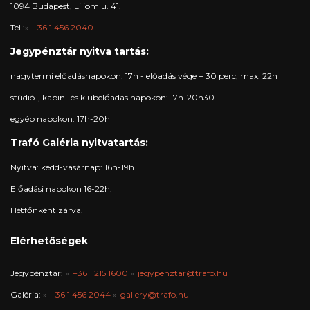
1094 Budapest, Liliom u. 41.
Tel.:
+36 1 456 2040
Jegypénztár nyitva tartás:
nagytermi előadásnapokon: 17h - előadás vége + 30 perc, max. 22h
stúdió-, kabin- és klubelőadás napokon: 17h-20h30
egyéb napokon: 17h-20h
Trafó Galéria nyitvatartás:
Nyitva: kedd-vasárnap: 16h-19h
Előadási napokon 16-22h.
Hétfőnként zárva.
Elérhetőségek
Jegypénztár:
+36 1 215 1600
jegypenztar@trafo.hu
Galéria:
+36 1 456 2044
gallery@trafo.hu