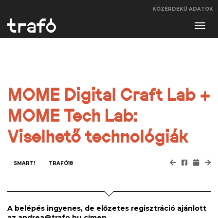
KÖZÉRDEKŰ ADATOK
Navi
váltá
MOME Digital Craft Lab +
MOME Tech Lab:
Viselhető technológiák
SMART!
TRAFÓ18
A belépés ingyenes, de előzetes regisztráció ajánlott
az andrea@trafo.hu címen.