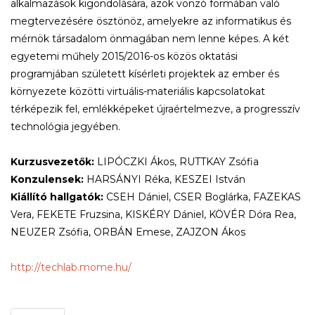
alkalmazások kigondolására, azok vonzó formában való
megtervezésére ösztönöz, amelyekre az informatikus és
mérnök társadalom önmagában nem lenne képes. A két
egyetemi műhely 2015/2016-os közös oktatási
programjában született kísérleti projektek az ember és
környezete közötti virtuális-materiális kapcsolatokat
térképezik fel, emlékképeket újraértelmezve, a progresszív
technológia jegyében.
Kurzusvezetők:
LIPÓCZKI Ákos, RUTTKAY Zsófia
Konzulensek:
HARSÁNYI Réka, KESZEI István
Kiállító hallgatók:
CSEH Dániel, CSER Boglárka, FAZEKAS
Vera, FEKETE Fruzsina, KISKÉRY Dániel, KÖVÉR Dóra Rea,
NEUZER Zsófia, ORBÁN Emese, ZAJZON Ákos
http://techlab.mome.hu/